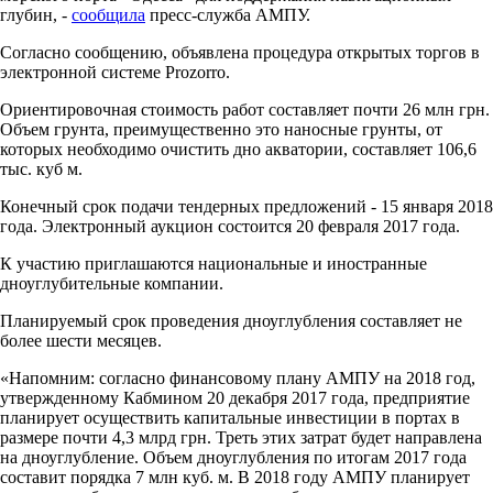
глубин, -
сообщила
пресс-служба АМПУ.
Согласно сообщению, объявлена процедура открытых торгов в
электронной системе Prozorro.
Ориентировочная стоимость работ составляет почти 26 млн грн.
Объем грунта, преимущественно это наносные грунты, от
которых необходимо очистить дно акватории, составляет 106,6
тыс. куб м.
Конечный срок подачи тендерных предложений - 15 января 2018
года. Электронный аукцион состоится 20 февраля 2017 года.
К участию приглашаются национальные и иностранные
дноуглубительные компании.
Планируемый срок проведения дноуглубления составляет не
более шести месяцев.
«Напомним: согласно финансовому плану АМПУ на 2018 год,
утвержденному Кабмином 20 декабря 2017 года, предприятие
планирует осуществить капитальные инвестиции в портах в
размере почти 4,3 млрд грн. Треть этих затрат будет направлена
на дноуглубление. Объем дноуглубления по итогам 2017 года
составит порядка 7 млн куб. м. В 2018 году АМПУ планирует