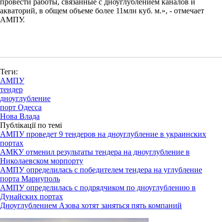
провести работы, связанные с дноуглублением каналов и
акваторий, в общем объеме более 11млн куб. м.», - отмечает
АМПУ.
Теги:
АМПУ
тендер
дноуглубление
порт Одесса
Нова Влада
Публікації по темі
АМПУ проведет 9 тендеров на дноуглубление в украинских
портах
АМКУ отменил результаты тендера на дноуглубление в
Николаевском морпорту
АМПУ определилась с победителем тендера на углубление
порта Мариуполь
АМПУ определилась с подрядчиком по дноуглублению в
Дунайских портах
Дноуглублением Азова хотят заняться пять компаний