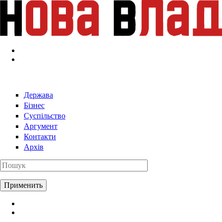
Перейти к основному содержанию
Держава
Бізнес
Суспільство
Аргумент
Контакти
Архів