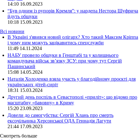
14:10
16.09.2023
“Був одним із рупорів Кремля”: у нардепа Нестора Шуфрича
йдуть обшуки
10:18
15.09.2023
Всі новини
В Україні з'явився новий олігарх? Хто такий Максим Кріппа
і чому ним можуть зацікавитись спецслужби
11:49 14.11.2024
НАБУ провело обшуки в Генштабі та у колишнього
командувача військ зв’язку ЗСУ: при чому тут Сергій
Пашинський
15:08 14.05.2024
Наталія Холоденко взяла участь у благодійному проєкті для
українських дітей-сиріт
18:31 15.03.2024
Другий день поспіль в Севастополі «приліт»: що відомо про
масштабну «бавовну» в Криму
15:20 23.09.2023
Довели до самогубства: Сергій Хлань про смерть
ексочільника Херсонської ОДА Геннадія Лагути
21:44 17.09.2023
Смотреть больше