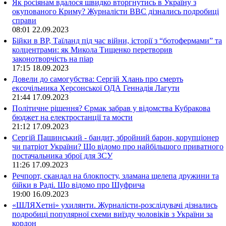
Як росіянам вдалося швидко вторгнутись в Україну з
окупованого Криму? Журналісти ВВС дізнались подробиці
справи
08:01
22.09.2023
Бійки в ВР, Таїланд під час війни, історії з “ботофермами” та
колцентрами: як Микола Тищенко перетворив
законотворчість на піар
17:15
18.09.2023
Довели до самогубства: Сергій Хлань про смерть
ексочільника Херсонської ОДА Геннадія Лагути
21:44
17.09.2023
Політичне рішення? Єрмак забрав у відомства Кубракова
бюджет на електростанції та мости
21:12
17.09.2023
Сергій Пашинський - бандит, збройний барон, корупціонер
чи патріот України? Що відомо про найбільшого приватного
постачальника зброї для ЗСУ
11:26
17.09.2023
Речпорт, скандал на блокпосту, зламана щелепа дружини та
бійки в Раді. Що відомо про Шуфрича
19:00
16.09.2023
«ШЛЯХетні» ухилянти. Журналісти-розслідувачі дізнались
подробиці популярної схеми виїзду чоловіків з України за
кордон