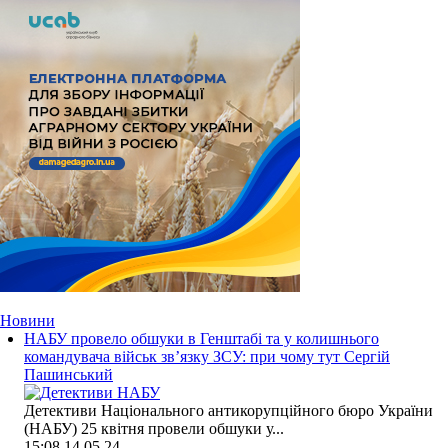
Новини
НАБУ провело обшуки в Генштабі та у колишнього
командувача військ зв’язку ЗСУ: при чому тут Сергій
Пашинський
Детективи Національного антикорупційного бюро України
(НАБУ) 25 квітня провели обшуки у...
15:08
14.05.24