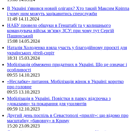
В Україні з'явився новий олігарх? Хто такий Максим Кріппа
і чому ним можуть зацікавитись спецслужби
11:49
14.11.2024
НАБУ провело обшуки в Генштабі та у колишнього
командувача військ зв’язку ЗСУ: при чому тут Сергій
Пашинський
15:08
14.05.2024
Наталія Холоденко взяла участь у благодійному проєкті для
українських дітей-сиріт
18:31
15.03.2024
Мобілізація обмежено придатних в Україні. Що це означає і
особливості
09:55
14.10.2023
«Неслабке» питання. Мобілізація жінок в Україні: коротко
про головне
09:55
13.10.2023
Мобілізація в Україні. Повістки в парку, відсрочка з
«доказами» та покарання для ухилянтів
09:59
12.10.2023
Другий день поспіль в Севастополі «приліт»: що відомо про
масштабну «бавовну» в Криму
15:20
23.09.2023