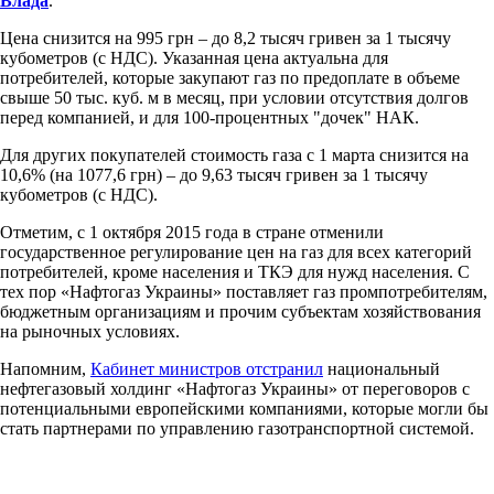
Влада
.
Цена снизится на 995 грн – до 8,2 тысяч гривен за 1 тысячу
кубометров (с НДС). Указанная цена актуальна для
потребителей, которые закупают газ по предоплате в объеме
свыше 50 тыс. куб. м в месяц, при условии отсутствия долгов
перед компанией, и для 100-процентных "дочек" НАК.
Для других покупателей стоимость газа с 1 марта снизится на
10,6% (на 1077,6 грн) – до 9,63 тысяч гривен за 1 тысячу
кубометров (с НДС).
Отметим, с 1 октября 2015 года в стране отменили
государственное регулирование цен на газ для всех категорий
потребителей, кроме населения и ТКЭ для нужд населения. С
тех пор «Нафтогаз Украины» поставляет газ промпотребителям,
бюджетным организациям и прочим субъектам хозяйствования
на рыночных условиях.
Напомним,
Кабинет министров отстранил
национальный
нефтегазовый холдинг «Нафтогаз Украины» от переговоров с
потенциальными европейскими компаниями, которые могли бы
стать партнерами по управлению газотранспортной системой.