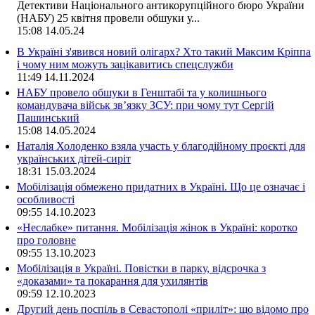
Детективи Національного антикорупційного бюро України
(НАБУ) 25 квітня провели обшуки у...
15:08
14.05.24
В Україні з'явився новий олігарх? Хто такий Максим Кріппа
і чому ним можуть зацікавитись спецслужби
11:49
14.11.2024
НАБУ провело обшуки в Генштабі та у колишнього
командувача військ зв’язку ЗСУ: при чому тут Сергій
Пашинський
15:08
14.05.2024
Наталія Холоденко взяла участь у благодійному проєкті для
українських дітей-сиріт
18:31
15.03.2024
Мобілізація обмежено придатних в Україні. Що це означає і
особливості
09:55
14.10.2023
«Неслабке» питання. Мобілізація жінок в Україні: коротко
про головне
09:55
13.10.2023
Мобілізація в Україні. Повістки в парку, відсрочка з
«доказами» та покарання для ухилянтів
09:59
12.10.2023
Другий день поспіль в Севастополі «приліт»: що відомо про