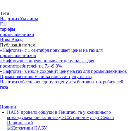
Теги:
Нафтогаз Украины
Газ
тарифы
промышленники
Нова Влада
Публікації по темі
«Нафтогаз» с 1 сентября повышает цены на газ для
промышленников
«Нафтогаз» с апреля повышает цену на газ для
промпотребителей на 7,4-9,8%
«Нафтогаз» в июле сохранит цену на газ для промышленников
Промышленникам снова повысят цену на газ
Нафтогаз обеспечит единую цену для бытовых потребителей
газа
Новини
НАБУ провело обшуки в Генштабі та у колишнього
командувача військ зв’язку ЗСУ: при чому тут Сергій
Пашинський