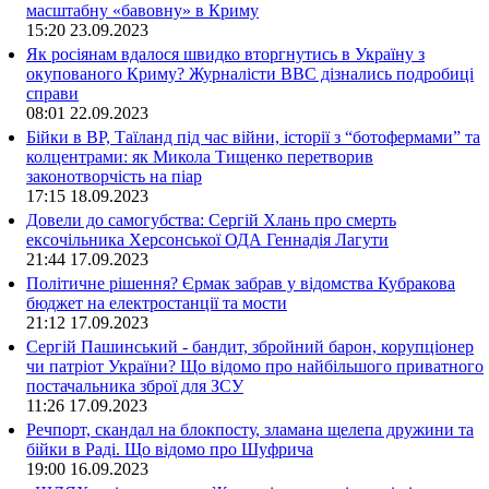
масштабну «бавовну» в Криму
15:20
23.09.2023
Як росіянам вдалося швидко вторгнутись в Україну з
окупованого Криму? Журналісти ВВС дізнались подробиці
справи
08:01
22.09.2023
Бійки в ВР, Таїланд під час війни, історії з “ботофермами” та
колцентрами: як Микола Тищенко перетворив
законотворчість на піар
17:15
18.09.2023
Довели до самогубства: Сергій Хлань про смерть
ексочільника Херсонської ОДА Геннадія Лагути
21:44
17.09.2023
Політичне рішення? Єрмак забрав у відомства Кубракова
бюджет на електростанції та мости
21:12
17.09.2023
Сергій Пашинський - бандит, збройний барон, корупціонер
чи патріот України? Що відомо про найбільшого приватного
постачальника зброї для ЗСУ
11:26
17.09.2023
Речпорт, скандал на блокпосту, зламана щелепа дружини та
бійки в Раді. Що відомо про Шуфрича
19:00
16.09.2023