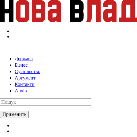
Перейти к основному содержанию
Держава
Бізнес
Суспільство
Аргумент
Контакти
Архів