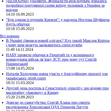
«ШЛЯХетні» ухилянти. Журналісти-розслідувачі дізнались
подробиці популярної схеми виїзду чоловіків з України за
кордон
14:10
16.09.2023
“Був одним із рупорів Кремля”: у нардепа Нестора Шуфрича
йдуть обшуки
10:18
15.09.2023
Всі новини
В Україні з'явився новий олігарх? Хто такий Максим Кріппа
і чому ним можуть зацікавитись спецслужби
11:49 14.11.2024
НАБУ провело обшуки в Генштабі та у колишнього
командувача військ зв’язку ЗСУ: при чому тут Сергій
Пашинський
15:08 14.05.2024
Наталія Холоденко взяла участь у благодійному проєкті для
українських дітей-сиріт
18:31 15.03.2024
Другий день поспіль в Севастополі «приліт»: що відомо про
масштабну «бавовну» в Криму
15:20 23.09.2023
Довели до самогубства: Сергій Хлань про смерть
ексочільника Херсонської ОДА Геннадія Лагути