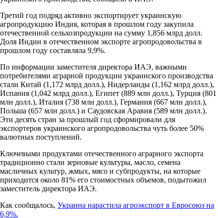
Третий год подряд активно экспортирует украинскую
агропродукцию Индия, которая в прошлом году закупила
отечественной сельхозпродукции на сумму 1,856 млрд долл.
Доля Индии в отечественном экспорте агропродовольства в
прошлом году составляла 9,9%.
По информации заместителя директора ИАЭ, важными
потребителями аграрной продукции украинского производства
стали Китай (1,172 млрд долл.), Нидерланды (1,162 млрд долл.),
Испания (1,042 млрд долл.), Египет (889 млн долл.), Турция (801
млн долл.), Италия (738 млн долл.), Германия (667 млн долл.),
Польша (657 млн долл.) и Саудовская Аравия (589 млн долл.).
Эти десять стран за прошлый год сформировали для
экспортеров украинского агропродовольства чуть более 50%
валютных поступлений.
Ключевыми продуктами отечественного аграрного экспорта
традиционно стали зерновые культуры, масло, семена
масличных культур, жмых, мясо и субпродукты, на которые
приходится около 81% его стоимостных объемов, подытожил
заместитель директора ИАЭ.
Как сообщалось,
Украина нарастила агроэкспорт в Евросоюз на
6,9%.