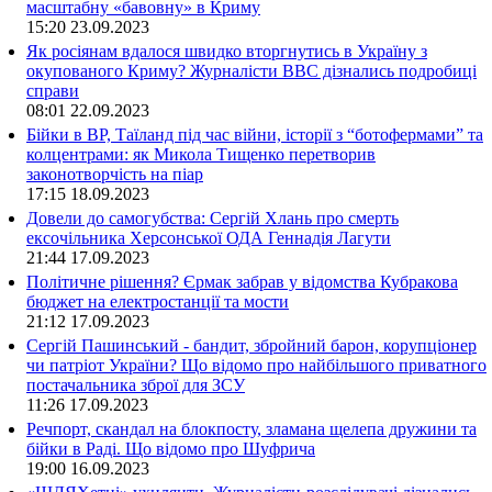
масштабну «бавовну» в Криму
15:20
23.09.2023
Як росіянам вдалося швидко вторгнутись в Україну з
окупованого Криму? Журналісти ВВС дізнались подробиці
справи
08:01
22.09.2023
Бійки в ВР, Таїланд під час війни, історії з “ботофермами” та
колцентрами: як Микола Тищенко перетворив
законотворчість на піар
17:15
18.09.2023
Довели до самогубства: Сергій Хлань про смерть
ексочільника Херсонської ОДА Геннадія Лагути
21:44
17.09.2023
Політичне рішення? Єрмак забрав у відомства Кубракова
бюджет на електростанції та мости
21:12
17.09.2023
Сергій Пашинський - бандит, збройний барон, корупціонер
чи патріот України? Що відомо про найбільшого приватного
постачальника зброї для ЗСУ
11:26
17.09.2023
Речпорт, скандал на блокпосту, зламана щелепа дружини та
бійки в Раді. Що відомо про Шуфрича
19:00
16.09.2023