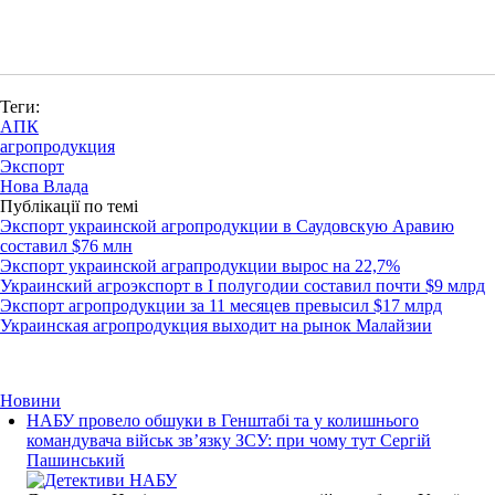
Теги:
АПК
агропродукция
Экспорт
Нова Влада
Публікації по темі
Экспорт украинской агропродукции в Саудовскую Аравию
составил $76 млн
Экспорт украинской аграпродукции вырос на 22,7%
Украинский агроэкспорт в І полугодии составил почти $9 млрд
Экспорт агропродукции за 11 месяцев превысил $17 млрд
Украинская агропродукция выходит на рынок Малайзии
Новини
НАБУ провело обшуки в Генштабі та у колишнього
командувача військ зв’язку ЗСУ: при чому тут Сергій
Пашинський