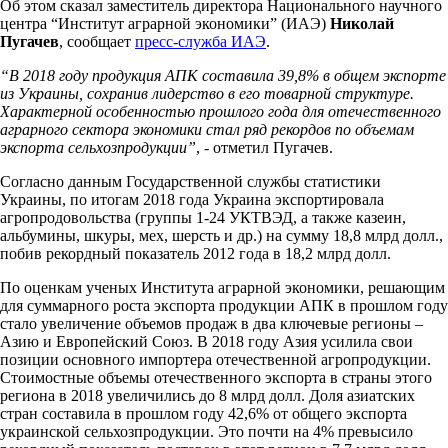
Об этом сказал заместитель директора Национального научного
центра “Институт аграрной экономики” (ИАЭ)
Николай
Пугачев
, сообщает
пресс-служба ИАЭ
.
“В 2018 году продукция АПК составила 39,8% в общем экспорте
из Украины, сохранив лидерство в его товарной структуре.
Характерной особенностью прошлого года для отечественного
аграрного сектора экономики стал ряд рекордов по объемам
экспорта сельхозпродукции”
, - отметил Пугачев.
Согласно данным Государственной службы статистики
Украины, по итогам 2018 года Украина экспортировала
агропродовольства (группы 1-24 УКТВЭД, а также казеин,
альбумины, шкуры, мех, шерсть и др.) на сумму 18,8 млрд долл.,
побив рекордный показатель 2012 года в 18,2 млрд долл.
По оценкам ученых Института аграрной экономики, решающим
для суммарного роста экспорта продукции АПК в прошлом году
стало увеличение объемов продаж в два ключевые регионы –
Азию и Европейский Союз. В 2018 году Азия усилила свои
позиции основного импортера отечественной агропродукции.
Стоимостные объемы отечественного экспорта в страны этого
региона в 2018 увеличились до 8 млрд долл. Доля азиатских
стран составила в прошлом году 42,6% от общего экспорта
украинской сельхозпродукции. Это почти на 4% превысило