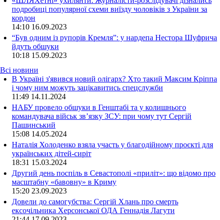
«ШЛЯХетні» ухилянти. Журналісти-розслідувачі дізнались
подробиці популярної схеми виїзду чоловіків з України за
кордон
14:10
16.09.2023
“Був одним із рупорів Кремля”: у нардепа Нестора Шуфрича
йдуть обшуки
10:18
15.09.2023
Всі новини
В Україні з'явився новий олігарх? Хто такий Максим Кріппа
і чому ним можуть зацікавитись спецслужби
11:49 14.11.2024
НАБУ провело обшуки в Генштабі та у колишнього
командувача військ зв’язку ЗСУ: при чому тут Сергій
Пашинський
15:08 14.05.2024
Наталія Холоденко взяла участь у благодійному проєкті для
українських дітей-сиріт
18:31 15.03.2024
Другий день поспіль в Севастополі «приліт»: що відомо про
масштабну «бавовну» в Криму
15:20 23.09.2023
Довели до самогубства: Сергій Хлань про смерть
ексочільника Херсонської ОДА Геннадія Лагути
21:44 17.09.2023