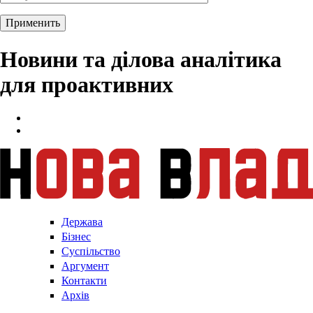
Новини та ділова аналітика
для проактивних
Держава
Бізнес
Суспільство
Аргумент
Контакти
Архів