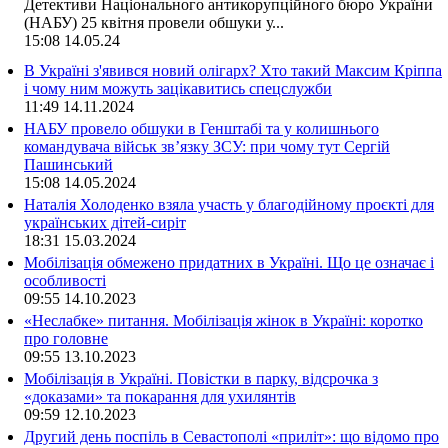
Детективи Національного антикорупційного бюро України
(НАБУ) 25 квітня провели обшуки у...
15:08
14.05.24
В Україні з'явився новий олігарх? Хто такий Максим Кріппа
і чому ним можуть зацікавитись спецслужби
11:49
14.11.2024
НАБУ провело обшуки в Генштабі та у колишнього
командувача військ зв’язку ЗСУ: при чому тут Сергій
Пашинський
15:08
14.05.2024
Наталія Холоденко взяла участь у благодійному проєкті для
українських дітей-сиріт
18:31
15.03.2024
Мобілізація обмежено придатних в Україні. Що це означає і
особливості
09:55
14.10.2023
«Неслабке» питання. Мобілізація жінок в Україні: коротко
про головне
09:55
13.10.2023
Мобілізація в Україні. Повістки в парку, відсрочка з
«доказами» та покарання для ухилянтів
09:59
12.10.2023
Другий день поспіль в Севастополі «приліт»: що відомо про