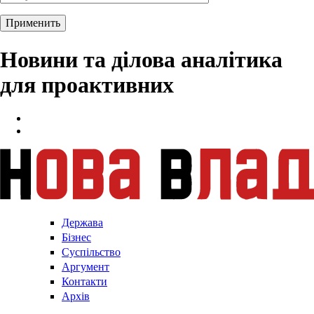
Новини та ділова аналітика
для проактивних
Держава
Бізнес
Суспільство
Аргумент
Контакти
Архів