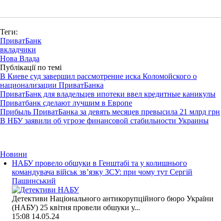
Теги:
ПриватБанк
вкладчики
Нова Влада
Публікації по темі
В Киеве суд завершил рассмотрение иска Коломойского о
национализации ПриватБанка
ПриватБанк для владельцев ипотеки ввел кредитные каникулы
Приватбанк сделают лучшим в Европе
Прибыль ПриватБанка за девять месяцев превысила 21 млрд грн
В НБУ заявили об угрозе финансовой стабильности Украины
Новини
НАБУ провело обшуки в Генштабі та у колишнього
командувача військ зв’язку ЗСУ: при чому тут Сергій
Пашинський
Детективи Національного антикорупційного бюро України
(НАБУ) 25 квітня провели обшуки у...
15:08
14.05.24