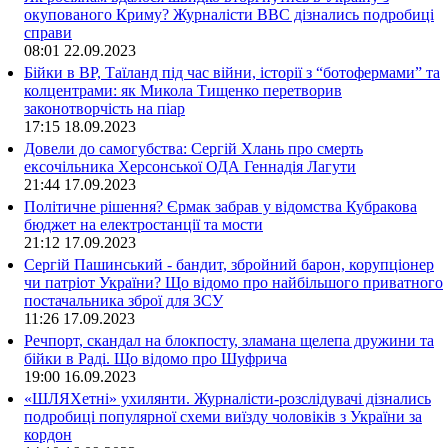
окупованого Криму? Журналісти ВВС дізнались подробиці
справи
08:01
22.09.2023
Бійки в ВР, Таїланд під час війни, історії з “ботофермами” та
колцентрами: як Микола Тищенко перетворив
законотворчість на піар
17:15
18.09.2023
Довели до самогубства: Сергій Хлань про смерть
ексочільника Херсонської ОДА Геннадія Лагути
21:44
17.09.2023
Політичне рішення? Єрмак забрав у відомства Кубракова
бюджет на електростанції та мости
21:12
17.09.2023
Сергій Пашинський - бандит, збройний барон, корупціонер
чи патріот України? Що відомо про найбільшого приватного
постачальника зброї для ЗСУ
11:26
17.09.2023
Речпорт, скандал на блокпосту, зламана щелепа дружини та
бійки в Раді. Що відомо про Шуфрича
19:00
16.09.2023
«ШЛЯХетні» ухилянти. Журналісти-розслідувачі дізнались
подробиці популярної схеми виїзду чоловіків з України за
кордон