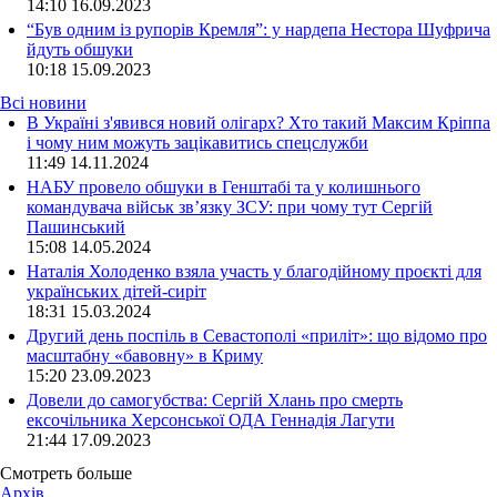
14:10
16.09.2023
“Був одним із рупорів Кремля”: у нардепа Нестора Шуфрича
йдуть обшуки
10:18
15.09.2023
Всі новини
В Україні з'явився новий олігарх? Хто такий Максим Кріппа
і чому ним можуть зацікавитись спецслужби
11:49 14.11.2024
НАБУ провело обшуки в Генштабі та у колишнього
командувача військ зв’язку ЗСУ: при чому тут Сергій
Пашинський
15:08 14.05.2024
Наталія Холоденко взяла участь у благодійному проєкті для
українських дітей-сиріт
18:31 15.03.2024
Другий день поспіль в Севастополі «приліт»: що відомо про
масштабну «бавовну» в Криму
15:20 23.09.2023
Довели до самогубства: Сергій Хлань про смерть
ексочільника Херсонської ОДА Геннадія Лагути
21:44 17.09.2023
Смотреть больше
Архів