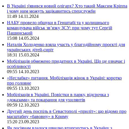
В Україні з'явився новий олігарх? Хто такий Максим Кріппа
і чому ним можуть зацікавитись спецслужби
11:49
14.11.2024
НАБУ провело обшуки в Генштабі та у колишнього
командувача військ зв’язку ЗСУ: при чому тут Сергій
Пашинський
15:08
14.05.2024
Наталія Холоденко взяла участь у благодійному проєкті для
українських дітей-сиріт
18:31
15.03.2024
Мобілізація обмежено придатних в Україні. Що це означає і
особливості
09:55
14.10.2023
«Неслабке» питання. Мобілізація жінок в Україні: коротко
про головне
09:55
13.10.2023
Мобілізація в Україні. Повістки в парку, відсрочка з
«доказами» та покарання для ухилянтів
09:59
12.10.2023
Другий день поспіль в Севастополі «приліт»: що відомо про
масштабну «бавовну» в Криму
15:20
23.09.2023
Як росіянам вдалося швидко вторгнутись в Україну з