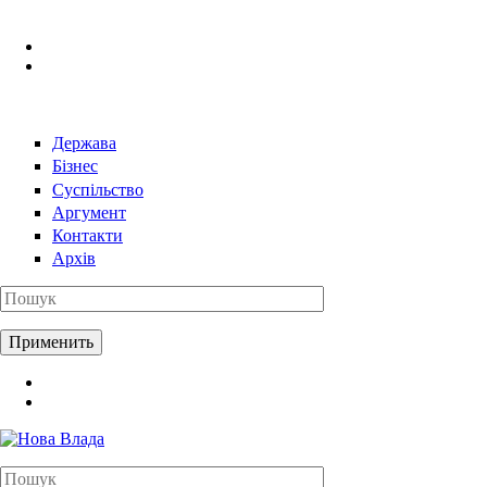
Перейти к основному содержанию
Держава
Бізнес
Суспільство
Аргумент
Контакти
Архів