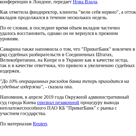
конференции в Лондоне, передает
Нова Влада
.
Как отметила финдиректор, клиенты "вели себя нервно", а отток
вкладов продолжался в течение нескольких недель.
По ее словам, в последнее время объем вкладов частично
удалось восстановить, однако он не вернулся к прежним
уровням.
Самарина также напомнила о том, что "ПриватБанк" вовлечен в
ряд судебных разбирательств в Соединенных Штатах,
Великобритании, на Кипре и в Украине как в качестве истца,
так и в качестве ответчика, что привело к увеличению судебных
издержек.
"До 10% операционных расходов банка теперь приходится на
судебные издержки"
, - сказала она.
Напомним, в апреле 2019 года Окружной административный
суд города Киева
признал незаконной
процедуру вывода
неплатежеспособного ПАО КБ "ПриватБанк" с рынка с
участием государства.
По материалам
Reuters