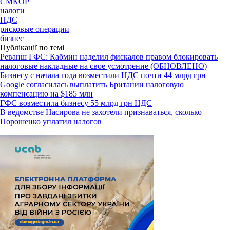
СМКОР
налоги
НДС
рисковые операции
бизнес
Публікації по темі
Реванш ГФС: Кабмин наделил фискалов правом блокировать
налоговые накладные на свое усмотрение (ОБНОВЛЕНО)
Бизнесу с начала года возместили НДС почти 44 млрд грн
Google согласилась выплатить Британии налоговую
компенсацию на $185 млн
ГФС возместила бизнесу 55 млрд грн НДС
В ведомстве Насирова не захотели признаваться, сколько
Порошенко уплатил налогов