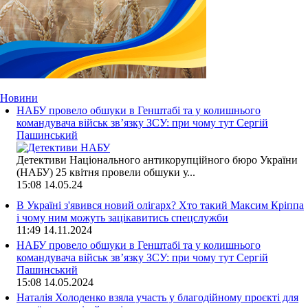
Новини
НАБУ провело обшуки в Генштабі та у колишнього
командувача військ зв’язку ЗСУ: при чому тут Сергій
Пашинський
Детективи Національного антикорупційного бюро України
(НАБУ) 25 квітня провели обшуки у...
15:08
14.05.24
В Україні з'явився новий олігарх? Хто такий Максим Кріппа
і чому ним можуть зацікавитись спецслужби
11:49
14.11.2024
НАБУ провело обшуки в Генштабі та у колишнього
командувача військ зв’язку ЗСУ: при чому тут Сергій
Пашинський
15:08
14.05.2024
Наталія Холоденко взяла участь у благодійному проєкті для