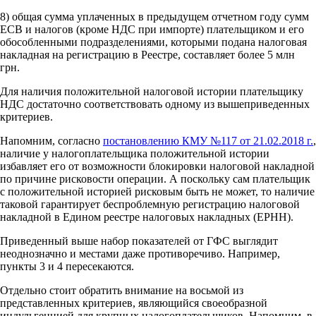
8) общая сумма уплаченных в предыдущем отчетном году сумм
ЕСВ и налогов (кроме НДС при импорте) плательщиком и его
обособленными подразделениями, которыми подана налоговая
накладная на регистрацию в Реестре, составляет более 5 млн
грн.
Для наличия положительной налоговой истории плательщику
НДС достаточно соответствовать одному из вышеприведенных
критериев.
Напомним, согласно
постановлению КМУ №117 от 21.02.2018 г.
,
наличие у налогоплательщика положительной истории
избавляет его от возможности блокировки налоговой накладной
по причине рисковости операции. А поскольку сам плательщик
с положительной историей рисковым быть не может, то наличие
таковой гарантирует беспроблемную регистрацию налоговой
накладной в Едином реестре налоговых накладных (ЕРНН).
Приведенный выше набор показателей от ГФС выглядит
неоднозначно и местами даже противоречиво. Например,
пункты 3 и 4 пересекаются.
Отдельно стоит обратить внимание на восьмой из
представленных критериев, являющийся своеобразной
индульгенцией для крупных налогоплательщиков. Напомним, в