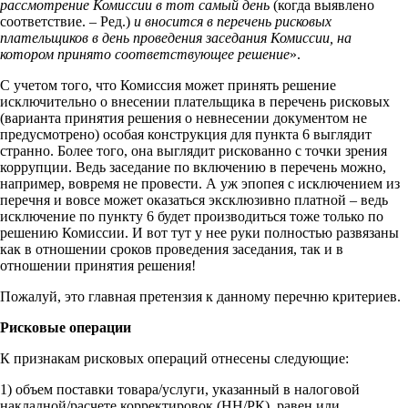
рассмотрение Комиссии в тот самый день
(когда выявлено
соответствие. – Ред.)
и вносится в перечень рисковых
плательщиков в день проведения заседания Комиссии, на
котором принято соответствующее решение
».
С учетом того, что Комиссия может принять решение
исключительно о внесении плательщика в перечень рисковых
(варианта принятия решения о невнесении документом не
предусмотрено) особая конструкция для пункта 6 выглядит
странно. Более того, она выглядит рискованно с точки зрения
коррупции. Ведь заседание по включению в перечень можно,
например, вовремя не провести. А уж эпопея с исключением из
перечня и вовсе может оказаться эксклюзивно платной – ведь
исключение по пункту 6 будет производиться тоже только по
решению Комиссии. И вот тут у нее руки полностью развязаны
как в отношении сроков проведения заседания, так и в
отношении принятия решения!
Пожалуй, это главная претензия к данному перечню критериев.
Рисковые операции
К признакам рисковых операций отнесены следующие:
1) объем поставки товара/услуги, указанный в налоговой
накладной/расчете корректировок (НН/РК), равен или