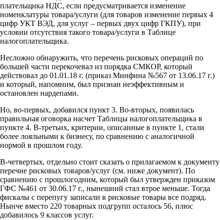
плательщика НДС, если предусматривается изменение
номенклатуры товара/услуги (для товаров изменение первых 4
цифр УКТ ВЭД, для услуг – первых двух цифр ГКПУ), при
условии отсутствия такого товара/услуги в Таблице
налогоплательщика.
Несложно обнаружить, что перечень рисковых операций по
большей части перекочевал из порядка СМКОР, который
действовал до 01.01.18 г. (приказ Минфина №567 от 13.06.17 г.)
и который, напомним, был признан неэффективным и
остановлен нардепами.
Но, во-первых, добавился пункт 3. Во-вторых, появилась
правильная оговорка насчет Таблицы налогоплательщика в
пункте 4. В-третьих, критерии, описанные в пункте 1, стали
более лояльными к бизнесу, по сравнению с аналогичной
нормой в прошлом году.
В-четвертых, отдельно стоит сказать о прилагаемом к документу
перечне рисковых товаров/услуг (см. ниже документ). По
сравнению с прошлогодним, который был утвержден приказом
ГФС №461 от 30.06.17 г., нынешний стал втрое меньше. Тогда
фискалы с перепугу записали в рисковые товары все подряд.
Нынче вместо 220 товарных подгрупп осталось 56, плюс
добавилось 9 классов услуг.