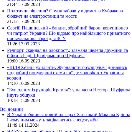
21:44
17.09.2023
Політичне рішення? Єрмак забрав у відомства Кубракова
бюджет на електростанції та мости
21:12
17.09.2023
Сергій Пашинський - бандит, збройний барон, корупціонер
чи патріот України? Що відомо про найбільшого приватного
постачальника зброї для ЗСУ
11:26
17.09.2023
Речпорт, скандал на блокпосту, зламана щелепа дружини та
бійки в Раді. Що відомо про Шуфрича
19:00
16.09.2023
«ШЛЯХетні» ухилянти. Журналісти-розслідувачі дізнались
подробиці популярної схеми виїзду чоловіків з України за
кордон
14:10
16.09.2023
“Був одним із рупорів Кремля”: у нардепа Нестора Шуфрича
йдуть обшуки
10:18
15.09.2023
Всі новини
В Україні з'явився новий олігарх? Хто такий Максим Кріппа
і чому ним можуть зацікавитись спецслужби
11:49 14.11.2024
НАБУ провело обшуки в Генштабі та у колишнього