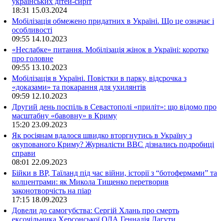
українських дітей-сиріт
18:31
15.03.2024
Мобілізація обмежено придатних в Україні. Що це означає і
особливості
09:55
14.10.2023
«Неслабке» питання. Мобілізація жінок в Україні: коротко
про головне
09:55
13.10.2023
Мобілізація в Україні. Повістки в парку, відсрочка з
«доказами» та покарання для ухилянтів
09:59
12.10.2023
Другий день поспіль в Севастополі «приліт»: що відомо про
масштабну «бавовну» в Криму
15:20
23.09.2023
Як росіянам вдалося швидко вторгнутись в Україну з
окупованого Криму? Журналісти ВВС дізнались подробиці
справи
08:01
22.09.2023
Бійки в ВР, Таїланд під час війни, історії з “ботофермами” та
колцентрами: як Микола Тищенко перетворив
законотворчість на піар
17:15
18.09.2023
Довели до самогубства: Сергій Хлань про смерть
ексочільника Херсонської ОДА Геннадія Лагути