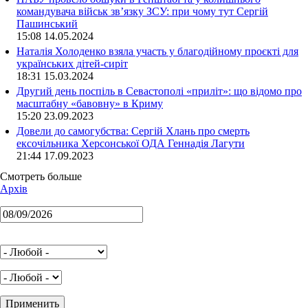
командувача військ зв’язку ЗСУ: при чому тут Сергій
Пашинський
15:08 14.05.2024
Наталія Холоденко взяла участь у благодійному проєкті для
українських дітей-сиріт
18:31 15.03.2024
Другий день поспіль в Севастополі «приліт»: що відомо про
масштабну «бавовну» в Криму
15:20 23.09.2023
Довели до самогубства: Сергій Хлань про смерть
ексочільника Херсонської ОДА Геннадія Лагути
21:44 17.09.2023
Смотреть больше
Архів