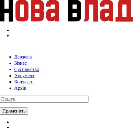
Перейти к основному содержанию
Держава
Бізнес
Суспільство
Аргумент
Контакти
Архів