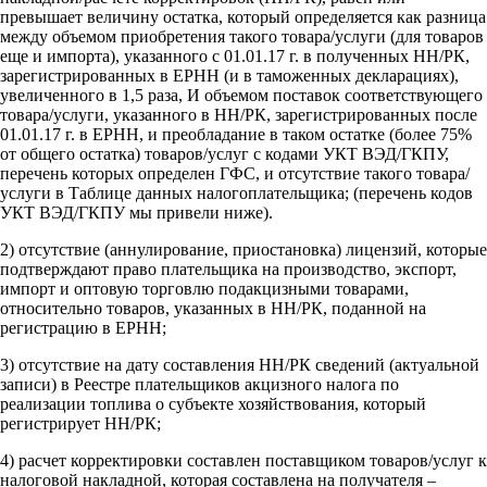
превышает величину остатка, который определяется как разница
между объемом приобретения такого товара/услуги (для товаров
еще и импорта), указанного с 01.01.17 г. в полученных НН/РК,
зарегистрированных в ЕРНН (и в таможенных декларациях),
увеличенного в 1,5 раза, И объемом поставок соответствующего
товара/услуги, указанного в НН/РК, зарегистрированных после
01.01.17 г. в ЕРНН, и преобладание в таком остатке (более 75%
от общего остатка) товаров/услуг с кодами УКТ ВЭД/ГКПУ,
перечень которых определен ГФС, и отсутствие такого товара/
услуги в Таблице данных налогоплательщика; (перечень кодов
УКТ ВЭД/ГКПУ мы привели ниже).
2) отсутствие (аннулирование, приостановка) лицензий, которые
подтверждают право плательщика на производство, экспорт,
импорт и оптовую торговлю подакцизными товарами,
относительно товаров, указанных в НН/РК, поданной на
регистрацию в ЕРНН;
3) отсутствие на дату составления НН/РК сведений (актуальной
записи) в Реестре плательщиков акцизного налога по
реализации топлива о субъекте хозяйствования, который
регистрирует НН/РК;
4) расчет корректировки составлен поставщиком товаров/услуг к
налоговой накладной, которая составлена на получателя –