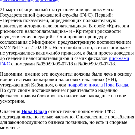
21 марта официальный статус получили два документа
Государственной фискальной службы (ГФС). Первый:
«Перечень показателей, определяющих положительную
налоговую историю налогоплательщика». Второй: «Критерии
рисковости налогоплательщика» и «Критерии рисковости
осуществления операций». Они прошли процедуру
согласования с Минфином, предусмотренную постановлением
КМУ №117 от 21.02.18 г. Но что любопытно, в итоге они даже
не утверждались каким-либо приказом, а были просто доведены
до сведения налогоплательщиков и самих фискалов
письмами
ГФС
с номерами №959/99-99-07-18 и №960/99-99-07-18.
Напомним, именно эти документы должны были лечь в основу
новой системы блокировки налоговых накладных (НН),
утвержденной Кабмином, о чем
подробно писала Нова Влада
.
По сути своим постановлением правительство наделило
фискалов правом блокировать налоговые накладные на свое
усмотрение.
Опасения
Нова Влада
относительно полномочий ГФС
подтвердились, но только частично. Определенные послабления
для законопослушного бизнеса появились, но есть и спорные
моменты: