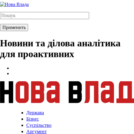
Новини та ділова аналітика
для проактивних
Держава
Бізнес
Суспільство
Аргумент