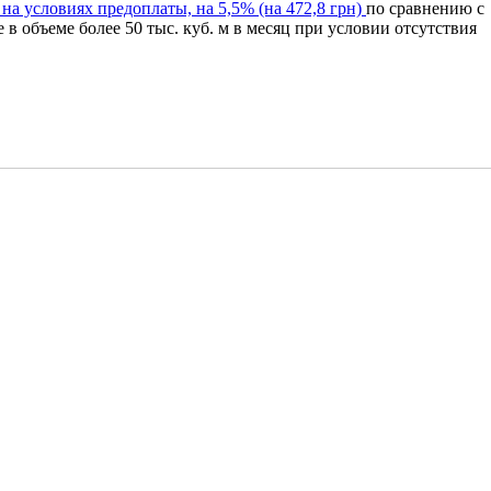
а условиях предоплаты, на 5,5% (на 472,8 грн)
по сравнению с
е в объеме более 50 тыс. куб. м в месяц при условии отсутствия