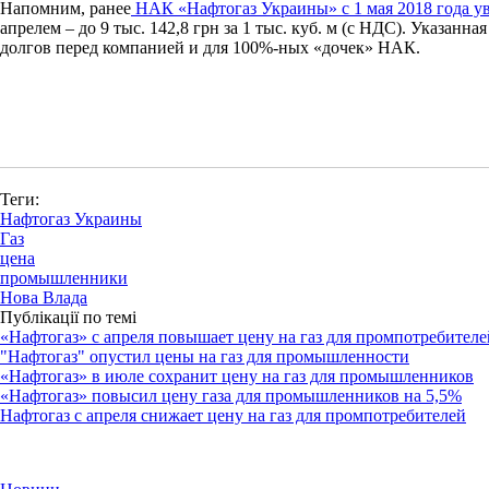
Напомним, ранее
НАК «Нафтогаз Украины» с 1 мая 2018 года ув
апрелем – до 9 тыс. 142,8 грн за 1 тыс. куб. м (с НДС). Указанн
долгов перед компанией и для 100%-ных «дочек» НАК.
Теги:
Нафтогаз Украины
Газ
цена
промышленники
Нова Влада
Публікації по темі
«Нафтогаз» с апреля повышает цену на газ для промпотребителе
"Нафтогаз" опустил цены на газ для промышленности
«Нафтогаз» в июле сохранит цену на газ для промышленников
«Нафтогаз» повысил цену газа для промышленников на 5,5%
Нафтогаз с апреля снижает цену на газ для промпотребителей