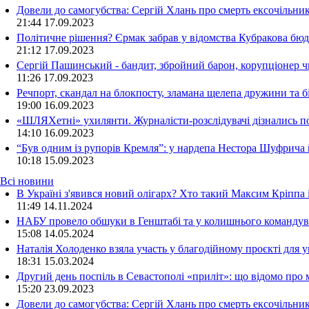
Довели до самогубства: Сергій Хлань про смерть ексочільни
21:44
17.09.2023
Політичне рішення? Єрмак забрав у відомства Кубракова бюдж
21:12
17.09.2023
Сергій Пашинський - бандит, збройний барон, корупціонер ч
11:26
17.09.2023
Речпорт, скандал на блокпосту, зламана щелепа дружини та 
19:00
16.09.2023
«ШЛЯХетні» ухилянти. Журналісти-розслідувачі дізнались под
14:10
16.09.2023
“Був одним із рупорів Кремля”: у нардепа Нестора Шуфрича
10:18
15.09.2023
Всі новини
В Україні з'явився новий олігарх? Хто такий Максим Кріппа
11:49 14.11.2024
НАБУ провело обшуки в Генштабі та у колишнього командува
15:08 14.05.2024
Наталія Холоденко взяла участь у благодійному проєкті для у
18:31 15.03.2024
Другий день поспіль в Севастополі «приліт»: що відомо про
15:20 23.09.2023
Довели до самогубства: Сергій Хлань про смерть ексочільни