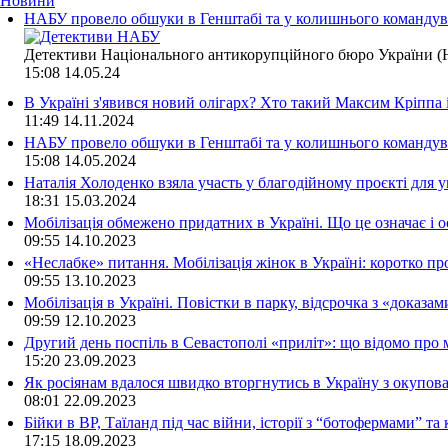
Новини
НАБУ провело обшуки в Генштабі та у колишнього командува
Детективи Національного антикорупційного бюро України (Н
15:08
14.05.24
В Україні з'явився новий олігарх? Хто такий Максим Кріппа
11:49
14.11.2024
НАБУ провело обшуки в Генштабі та у колишнього командува
15:08
14.05.2024
Наталія Холоденко взяла участь у благодійному проєкті для у
18:31
15.03.2024
Мобілізація обмежено придатних в Україні. Що це означає і 
09:55
14.10.2023
«Неслабке» питання. Мобілізація жінок в Україні: коротко пр
09:55
13.10.2023
Мобілізація в Україні. Повістки в парку, відсрочка з «доказа
09:59
12.10.2023
Другий день поспіль в Севастополі «приліт»: що відомо про
15:20
23.09.2023
Як росіянам вдалося швидко вторгнутись в Україну з окупо
08:01
22.09.2023
Бійки в ВР, Таїланд під час війни, історії з “ботофермами” 
17:15
18.09.2023