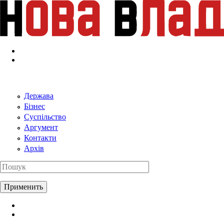
Перейти к основному содержанию
Держава
Бізнес
Суспільство
Аргумент
Контакти
Архів