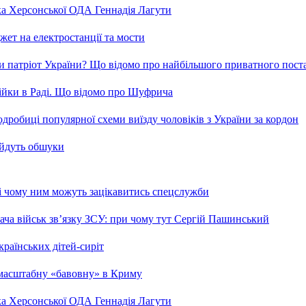
ка Херсонської ОДА Геннадія Лагути
ет на електростанції та мости
и патріот України? Що відомо про найбільшого приватного пост
бійки в Раді. Що відомо про Шуфрича
робиці популярної схеми виїзду чоловіків з України за кордон
 йдуть обшуки
 і чому ним можуть зацікавитись спецслужби
ча військ зв’язку ЗСУ: при чому тут Сергій Пашинський
країнських дітей-сиріт
 масштабну «бавовну» в Криму
ка Херсонської ОДА Геннадія Лагути