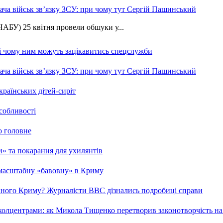
ча військ зв’язку ЗСУ: при чому тут Сергій Пашинський
АБУ) 25 квітня провели обшуки у...
 і чому ним можуть зацікавитись спецслужби
ча військ зв’язку ЗСУ: при чому тут Сергій Пашинський
країнських дітей-сиріт
особливості
о головне
ми» та покарання для ухилянтів
 масштабну «бавовну» в Криму
ваного Криму? Журналісти ВВС дізнались подробиці справи
та колцентрами: як Микола Тищенко перетворив законотворчість на