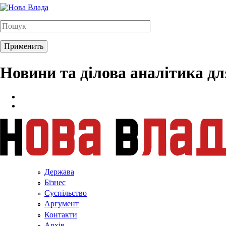
Новини та ділова аналітика д
Держава
Бізнес
Суспільство
Аргумент
Контакти
Архів