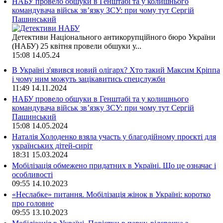
НАБУ провело обшуки в Генштабі та у колишнього
командувача військ зв’язку ЗСУ: при чому тут Сергій
Пашинський
Детективи Національного антикорупційного бюро України
(НАБУ) 25 квітня провели обшуки у...
15:08
14.05.24
В Україні з'явився новий олігарх? Хто такий Максим Кріппа
і чому ним можуть зацікавитись спецслужби
11:49
14.11.2024
НАБУ провело обшуки в Генштабі та у колишнього
командувача військ зв’язку ЗСУ: при чому тут Сергій
Пашинський
15:08
14.05.2024
Наталія Холоденко взяла участь у благодійному проєкті для
українських дітей-сиріт
18:31
15.03.2024
Мобілізація обмежено придатних в Україні. Що це означає і
особливості
09:55
14.10.2023
«Неслабке» питання. Мобілізація жінок в Україні: коротко
про головне
09:55
13.10.2023