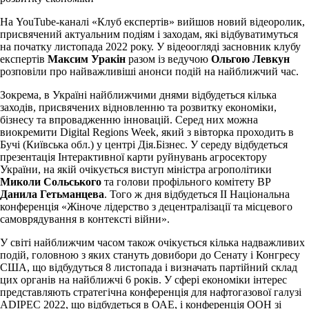
На YouTube-каналі «Клуб експертів» вийшов новий відеоролик,
присвячений актуальним подіям і заходам, які відбуватимуться
на початку листопада 2022 року. У відеоогляді засновник клубу
експертів
Максим Уракін
разом із ведучою
Ольгою Левкун
розповіли про найважливіші анонси подій на найближчий час.
Зокрема, в Україні найближчими днями відбудеться кілька
заходів, присвячених відновленню та розвитку економіки,
бізнесу та впровадженню інновацій. Серед них можна
виокремити Digital Regions Week, який з вівторка проходить в
Бучі (Київська обл.) у центрі Дія.Бізнес. У середу відбудеться
презентація Інтерактивної карти руйнувань агросектору
України, на якій очікується виступ міністра агрополітики
Миколи Сольського
та голови профільного комітету ВР
Данила Гетьманцева
. Того ж дня відбудеться II Національна
конференція «Жіноче лідерство з децентралізації та місцевого
самоврядування в контексті війни».
У світі найближчим часом також очікується кілька надважливих
подій, головною з яких стануть довибори до Сенату і Конгресу
США, що відбудуться 8 листопада і визначать партійний склад
цих органів на найближчі 6 років. У сфері економіки інтерес
представляють стратегічна конференція для нафтогазової галузі
ADIPEC 2022, що відбудеться в ОАЕ, і конференція ООН зі