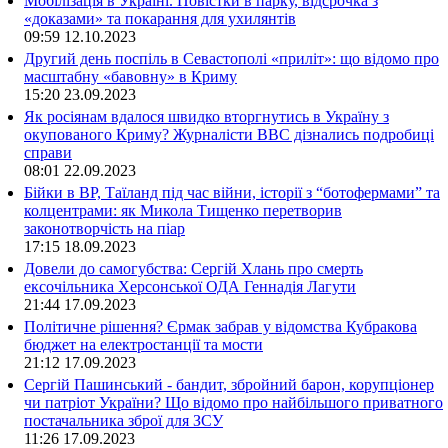
Мобілізація в Україні. Повістки в парку, відсрочка з
«доказами» та покарання для ухилянтів
09:59
12.10.2023
Другий день поспіль в Севастополі «приліт»: що відомо про
масштабну «бавовну» в Криму
15:20
23.09.2023
Як росіянам вдалося швидко вторгнутись в Україну з
окупованого Криму? Журналісти ВВС дізнались подробиці
справи
08:01
22.09.2023
Бійки в ВР, Таїланд під час війни, історії з “ботофермами” та
колцентрами: як Микола Тищенко перетворив
законотворчість на піар
17:15
18.09.2023
Довели до самогубства: Сергій Хлань про смерть
ексочільника Херсонської ОДА Геннадія Лагути
21:44
17.09.2023
Політичне рішення? Єрмак забрав у відомства Кубракова
бюджет на електростанції та мости
21:12
17.09.2023
Сергій Пашинський - бандит, збройний барон, корупціонер
чи патріот України? Що відомо про найбільшого приватного
постачальника зброї для ЗСУ
11:26
17.09.2023