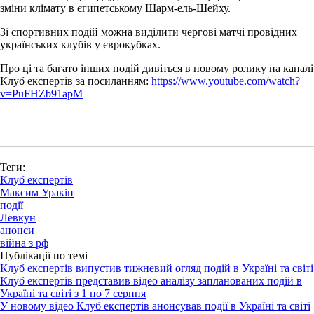
зміни клімату в єгипетському Шарм-ель-Шейху.
Зі спортивних подій можна виділити чергові матчі провідних
українських клубів у єврокубках.
Про ці та багато інших подій дивіться в новому ролику на каналі
Клуб експертів за посиланням:
https://www.youtube.com/watch?
v=PuFHZb91apM
Теги:
Клуб експертів
Максим Уракін
події
Левкун
анонси
війна з рф
Публікації по темі
Клуб експертів випустив тижневий огляд подій в Україні та світі
Клуб експертів представив відео аналізу запланованих подій в
Україні та світі з 1 по 7 серпня
У новому відео Клуб експертів анонсував події в Україні та світі