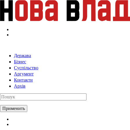
Перейти к основному содержанию
Держава
Бізнес
Суспільство
Аргумент
Контакти
Архів