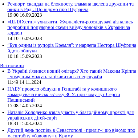
Речпорт, скандал на блокпосту, зламана щелепа дружини та
бійки в Раді. Що відомо про Шуфрича
19:00
16.09.2023
«ШЛЯХетні» ухилянти. Журналісти-розслідувачі дізнались
подробиці популярної схеми виїзду чоловіків з України за
кордон
14:10
16.09.2023
“Був одним із рупорів Кремля”: у нардепа Нестора Шуфрича
йдуть обшуки
10:18
15.09.2023
Всі новини
В Україні з'явився новий олігарх? Хто такий Максим Кріппа
і чому ним можуть зацікавитись спецслужби
11:49 14.11.2024
НАБУ провело обшуки в Генштабі та у колишнього
командувача військ зв’язку ЗСУ: при чому тут Сергій
Пашинський
15:08 14.05.2024
Наталія Холоденко взяла участь у благодійному проєкті для
українських дітей-сиріт
18:31 15.03.2024
Другий день поспіль в Севастополі «приліт»: що відомо про
масштабну «бавовну» в Криму