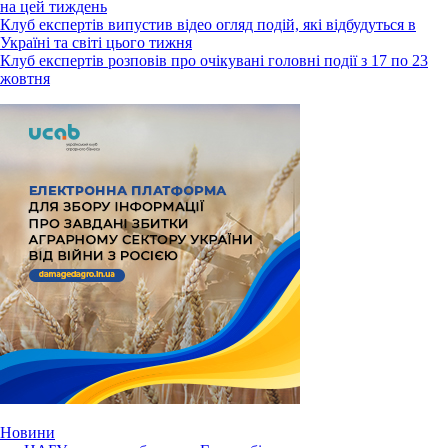
на цей тиждень
Клуб експертів випустив відео огляд подій, які відбудуться в
Україні та світі цього тижня
Клуб експертів розповів про очікувані головні події з 17 по 23
жовтня
Новини