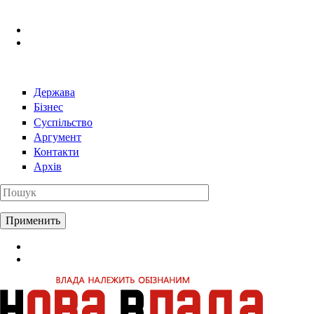
Перейти к основному содержанию
Держава
Бізнес
Суспільство
Аргумент
Контакти
Архів