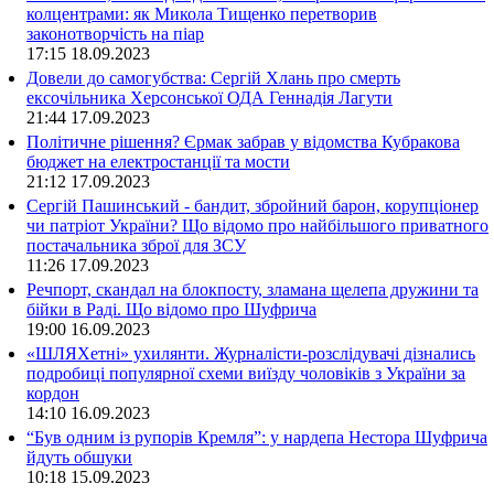
колцентрами: як Микола Тищенко перетворив
законотворчість на піар
17:15
18.09.2023
Довели до самогубства: Сергій Хлань про смерть
ексочільника Херсонської ОДА Геннадія Лагути
21:44
17.09.2023
Політичне рішення? Єрмак забрав у відомства Кубракова
бюджет на електростанції та мости
21:12
17.09.2023
Сергій Пашинський - бандит, збройний барон, корупціонер
чи патріот України? Що відомо про найбільшого приватного
постачальника зброї для ЗСУ
11:26
17.09.2023
Речпорт, скандал на блокпосту, зламана щелепа дружини та
бійки в Раді. Що відомо про Шуфрича
19:00
16.09.2023
«ШЛЯХетні» ухилянти. Журналісти-розслідувачі дізнались
подробиці популярної схеми виїзду чоловіків з України за
кордон
14:10
16.09.2023
“Був одним із рупорів Кремля”: у нардепа Нестора Шуфрича
йдуть обшуки
10:18
15.09.2023