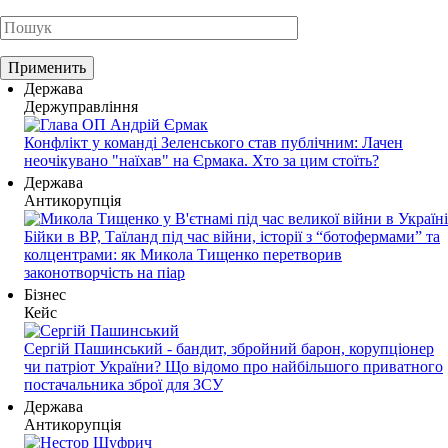
Держава
Держуправління
Конфлікт у команді Зеленського став публічним: Лачен
неочікувано "наїхав" на Єрмака. Хто за цим стоїть?
Держава
Антикорупція
Бійки в ВР, Таїланд під час війни, історії з “ботофермами” та
колцентрами: як Микола Тищенко перетворив
законотворчість на піар
Бізнес
Кейс
Сергій Пашинський - бандит, збройний барон, корупціонер
чи патріот України? Що відомо про найбільшого приватного
постачальника зброї для ЗСУ
Держава
Антикорупція