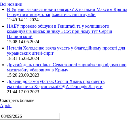
Всі новини
В Україні з'явився новий олігарх? Хто такий Максим Кріппа
і чому ним можуть зацікавитись спецслужби
11:49 14.11.2024
НАБУ провело обшуки в Генштабі та у колишнього
командувача військ зв’язку ЗСУ: при чому тут Сергій
Пашинський
15:08 14.05.2024
Наталія Холоденко взяла участь у благодійному проєкті для
українських дітей-сиріт
18:31 15.03.2024
Другий день поспіль в Севастополі «приліт»: що відомо про
масштабну «бавовну» в Криму
15:20 23.09.2023
Довели до самогубства: Сергій Хлань про смерть
ексочільника Херсонської ОДА Геннадія Лагути
21:44 17.09.2023
Смотреть больше
Архів