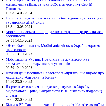
НАБУ провело обшуки в Генштабі та у колишнього
командувача військ зв’язку ЗСУ: при чому тут Сергій
Пашинський
15:08
14.05.2024
Наталія Холоденко взяла участь у благодійному проєкті для
українських дітей-сиріт
18:31
15.03.2024
Мобілізація обмежено придатних в Україні. Що це означає і
особливості
09:55
14.10.2023
«Неслабке» питання. Мобілізація жінок в Україні: коротко
про головне
09:55
13.10.2023
Мобілізація в Україні. Повістки в парку, відсрочка з
«доказами» та покарання для ухилянтів
09:59
12.10.2023
Другий день поспіль в Севастополі «приліт»: що відомо про
масштабну «бавовну» в Криму
15:20
23.09.2023
Як росіянам вдалося швидко вторгнутись в Україну з
окупованого Криму? Журналісти ВВС дізнались подробиці
справи
08:01
22.09.2023
Бійки в ВР, Таїланд під час війни, історії з “ботофермами” та