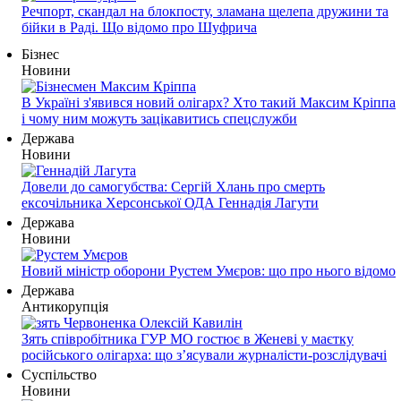
Речпорт, скандал на блокпосту, зламана щелепа дружини та
бійки в Раді. Що відомо про Шуфрича
Бізнес
Новини
В Україні з'явився новий олігарх? Хто такий Максим Кріппа
і чому ним можуть зацікавитись спецслужби
Держава
Новини
Довели до самогубства: Сергій Хлань про смерть
ексочільника Херсонської ОДА Геннадія Лагути
Держава
Новини
Новий міністр оборони Рустем Умєров: що про нього відомо
Держава
Антикорупція
Зять співробітника ГУР МО гостює в Женеві у маєтку
російського олігарха: що з’ясували журналісти-розслідувачі
Суспільство
Новини