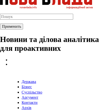
Новини та ділова аналітика
для проактивних
Держава
Бізнес
Суспільство
Аргумент
Контакти
Архів