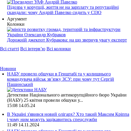
Підозра у корупції, життя не на зарплату та репутаційні
скандали: чому Андрій Павелко сидить у СІЗО
Аргумент
Колонки
Дорожній джекпот Кубракова: на що звернув увагу експерт
Всі статті
Всі інтерв’ю
Всі колонки
Новини
НАБУ провело обшуки в Генштабі та у колишнього
командувача військ зв’язку ЗСУ: при чому тут Сергій
Пашинський
Детективи Національного антикорупційного бюро України
(НАБУ) 25 квітня провели обшуки у...
15:08
14.05.24
В Україні з'явився новий олігарх? Хто такий Максим Кріппа
і чому ним можуть зацікавитись спецслужби
11:49
14.11.2024