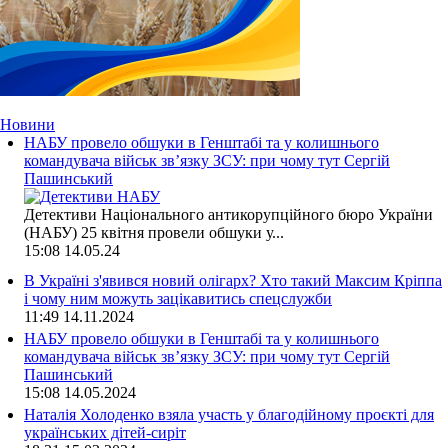
Новини
НАБУ провело обшуки в Генштабі та у колишнього
командувача військ зв’язку ЗСУ: при чому тут Сергій
Пашинський
Детективи Національного антикорупційного бюро України
(НАБУ) 25 квітня провели обшуки у...
15:08
14.05.24
В Україні з'явився новий олігарх? Хто такий Максим Кріппа
і чому ним можуть зацікавитись спецслужби
11:49
14.11.2024
НАБУ провело обшуки в Генштабі та у колишнього
командувача військ зв’язку ЗСУ: при чому тут Сергій
Пашинський
15:08
14.05.2024
Наталія Холоденко взяла участь у благодійному проєкті для
українських дітей-сиріт