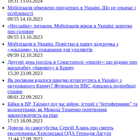
18:31
15.03.2024
Мобілізація обмежено придатних в Україні. Що це означає і
особливості
09:55
14.10.2023
«Неслабке» питання. Мобілізація жінок в Україні: коротко
про головне
09:55
13.10.2023
Мобілізація в Україні. Повістки в парку, відсрочка з
«доказами» та покарання для ухилянтів
09:59
12.10.2023
Другий день поспіль в Севастополі «приліт»: що відомо про
масштабну «бавовну» в Криму
15:20
23.09.2023
Як росіянам вдалося швидко вторгнутись в Україну з
окупованого Криму? Журналісти ВВС дізнались подробиці
справи
08:01
22.09.2023
Бійки в ВР, Таїланд під час війни, історії з “ботофермами” та
колцентрами: як Микола Тищенко перетворив
законотворчість на піар
17:15
18.09.2023
Довели до самогубства: Сергій Хлань про смерть
ексочільника Херсонської ОДА Геннадія Лагути
21:44
17.09.2023