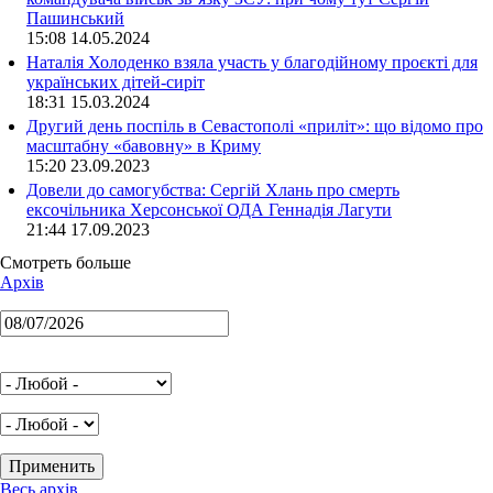
Пашинський
15:08 14.05.2024
Наталія Холоденко взяла участь у благодійному проєкті для
українських дітей-сиріт
18:31 15.03.2024
Другий день поспіль в Севастополі «приліт»: що відомо про
масштабну «бавовну» в Криму
15:20 23.09.2023
Довели до самогубства: Сергій Хлань про смерть
ексочільника Херсонської ОДА Геннадія Лагути
21:44 17.09.2023
Смотреть больше
Архів
Весь архів