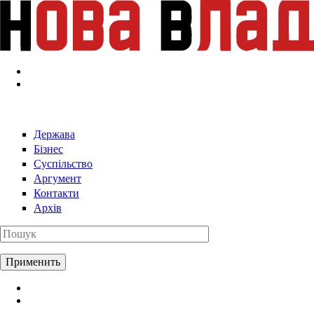
Перейти к основному содержанию
Держава
Бізнес
Суспільство
Аргумент
Контакти
Архів