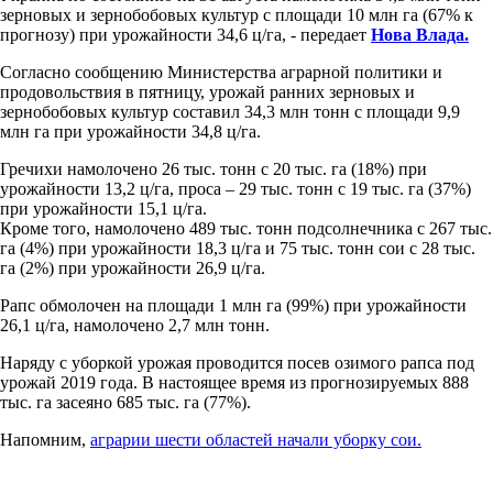
зерновых и зернобобовых культур с площади 10 млн га (67% к
прогнозу) при урожайности 34,6 ц/га, - передает
Нова Влада.
Согласно сообщению Министерства аграрной политики и
продовольствия в пятницу, урожай ранних зерновых и
зернобобовых культур составил 34,3 млн тонн с площади 9,9
млн га при урожайности 34,8 ц/га.
Гречихи намолочено 26 тыс. тонн с 20 тыс. га (18%) при
урожайности 13,2 ц/га, проса – 29 тыс. тонн с 19 тыс. га (37%)
при урожайности 15,1 ц/га.
Кроме того, намолочено 489 тыс. тонн подсолнечника с 267 тыс.
га (4%) при урожайности 18,3 ц/га и 75 тыс. тонн сои с 28 тыс.
га (2%) при урожайности 26,9 ц/га.
Рапс обмолочен на площади 1 млн га (99%) при урожайности
26,1 ц/га, намолочено 2,7 млн тонн.
Наряду с уборкой урожая проводится посев озимого рапса под
урожай 2019 года. В настоящее время из прогнозируемых 888
тыс. га засеяно 685 тыс. га (77%).
Напомним,
аграрии шести областей начали уборку сои.