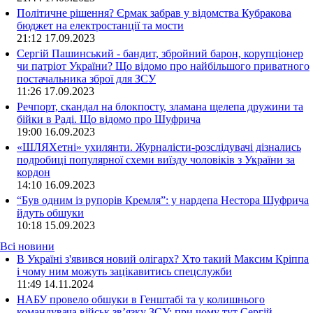
Політичне рішення? Єрмак забрав у відомства Кубракова
бюджет на електростанції та мости
21:12
17.09.2023
Сергій Пашинський - бандит, збройний барон, корупціонер
чи патріот України? Що відомо про найбільшого приватного
постачальника зброї для ЗСУ
11:26
17.09.2023
Речпорт, скандал на блокпосту, зламана щелепа дружини та
бійки в Раді. Що відомо про Шуфрича
19:00
16.09.2023
«ШЛЯХетні» ухилянти. Журналісти-розслідувачі дізнались
подробиці популярної схеми виїзду чоловіків з України за
кордон
14:10
16.09.2023
“Був одним із рупорів Кремля”: у нардепа Нестора Шуфрича
йдуть обшуки
10:18
15.09.2023
Всі новини
В Україні з'явився новий олігарх? Хто такий Максим Кріппа
і чому ним можуть зацікавитись спецслужби
11:49 14.11.2024
НАБУ провело обшуки в Генштабі та у колишнього
командувача військ зв’язку ЗСУ: при чому тут Сергій