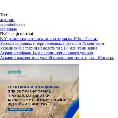
Теги:
аграрии
зернобобовые
зерновые
Публікації по темі
В Украине сократились запасы зерна на 19% - Госстат
Урожай зерновых и зернобобовых превысил 75 млн тонн
Украинские аграрии намолотили 51,4 млн тонн зерна
Аграрии собрали 14 млн тонн зерна нового урожая
Аграрии намолотили уже 56 миллионов тонн зерна – Минагро