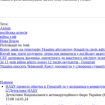
Теги:
Airbnb
російська агресія
війна з рф
Нова Влада
Публікації по темі
Ворог завів на територію України абсолютну більшість своїх війс
Китай має тричі подумати, перш ніж ввязатися у російську ава
СБУ затримала зрадника, причетного до ракетного обстрілу теле
За 13 днів війни вбито понад 12 тисяч окупантів - Генштаб
Україна просить Червоний Хрест допомогти у створенні гуманіт
Новини
НАБУ провело обшуки в Генштабі та у колишнього командува
Детективи Національного антикорупційного бюро України (Н
15:08
14.05.24