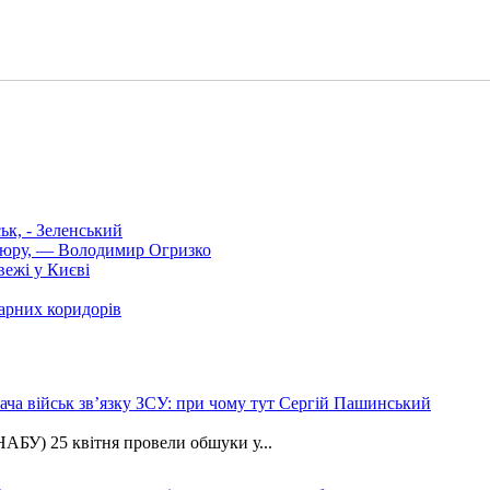
ьк, - Зеленський
нтюру, — Володимир Огризко
вежі у Києві
арних коридорів
ча військ зв’язку ЗСУ: при чому тут Сергій Пашинський
АБУ) 25 квітня провели обшуки у...