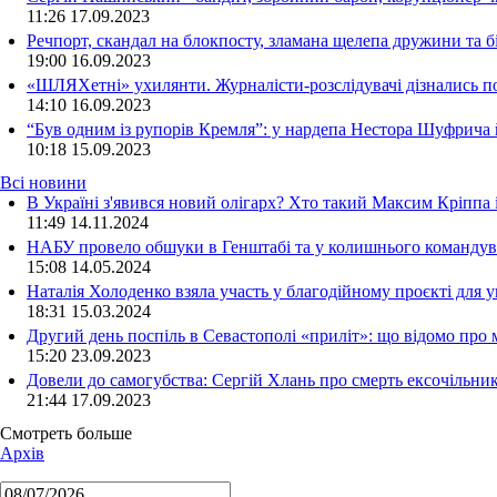
11:26
17.09.2023
Речпорт, скандал на блокпосту, зламана щелепа дружини та 
19:00
16.09.2023
«ШЛЯХетні» ухилянти. Журналісти-розслідувачі дізнались под
14:10
16.09.2023
“Був одним із рупорів Кремля”: у нардепа Нестора Шуфрича
10:18
15.09.2023
Всі новини
В Україні з'явився новий олігарх? Хто такий Максим Кріппа
11:49 14.11.2024
НАБУ провело обшуки в Генштабі та у колишнього командува
15:08 14.05.2024
Наталія Холоденко взяла участь у благодійному проєкті для у
18:31 15.03.2024
Другий день поспіль в Севастополі «приліт»: що відомо про
15:20 23.09.2023
Довели до самогубства: Сергій Хлань про смерть ексочільни
21:44 17.09.2023
Смотреть больше
Архів