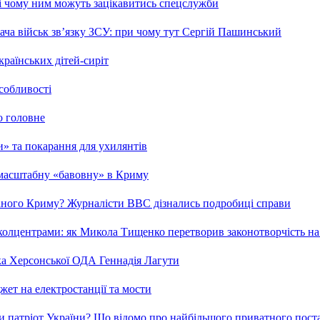
 і чому ним можуть зацікавитись спецслужби
ча військ зв’язку ЗСУ: при чому тут Сергій Пашинський
країнських дітей-сиріт
особливості
о головне
ми» та покарання для ухилянтів
 масштабну «бавовну» в Криму
ваного Криму? Журналісти ВВС дізнались подробиці справи
та колцентрами: як Микола Тищенко перетворив законотворчість на
ка Херсонської ОДА Геннадія Лагути
ет на електростанції та мости
и патріот України? Що відомо про найбільшого приватного пост