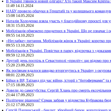
В Україні з'явився новий олігарх? Хто такий Максим Кріппа
11:49
14.11.2024
НАБУ провело обшуки в Генштабі та у колишнього командува
15:08
14.05.2024
Наталія Холоденко взяла участь у благодійному проєкті для у
18:31
15.03.2024
Мобілізація обмежено придатних в Україні. Що це означає і 
09:55
14.10.2023
«Неслабке» питання. Мобілізація жінок в Україні: коротко пр
09:55
13.10.2023
Мобілізація в Україні. Повістки в парку, відсрочка з «доказа
09:59
12.10.2023
Другий день поспіль в Севастополі «приліт»: що відомо про
15:20
23.09.2023
Як росіянам вдалося швидко вторгнутись в Україну з окупо
08:01
22.09.2023
Бійки в ВР, Таїланд під час війни, історії з “ботофермами” 
17:15
18.09.2023
Довели до самогубства: Сергій Хлань про смерть ексочільни
21:44
17.09.2023
Політичне рішення? Єрмак забрав у відомства Кубракова бюдж
21:12
17.09.2023
Сергій Пашинський - бандит, збройний барон, корупціонер ч