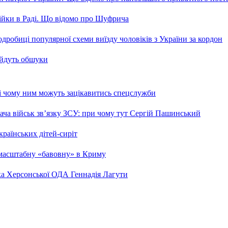
бійки в Раді. Що відомо про Шуфрича
робиці популярної схеми виїзду чоловіків з України за кордон
 йдуть обшуки
 і чому ним можуть зацікавитись спецслужби
ча військ зв’язку ЗСУ: при чому тут Сергій Пашинський
країнських дітей-сиріт
 масштабну «бавовну» в Криму
ка Херсонської ОДА Геннадія Лагути