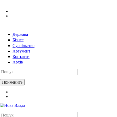
Перейти к основному содержанию
Держава
Бізнес
Суспільство
Аргумент
Контакти
Архів