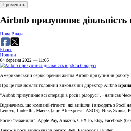
Airbnb призупиняє діяльність в
Нова Влада
Бізнес
Новини
04 березня 2022 — 11:05
Американський сервіс оренди житла Airbnb призупинив роботу в 
Про це повідомляє головний виконавчий директор Airbnb
Брайа
"Airbnb призупиняє всі операції в росії і рілорусі", - написав Чес
Відзначимо, що компанії-гіганти, які вийшли і виходять з Росії нас
Lenovo, LinkedIn, Maersk (а це Ali express і ASOS), Nike, Scania, 
Росію "забанили": Apple Pay, Amazon, CEX Io, Etsy, Facebook (бан
Також в росії заблокували багато ЗМІ, Facebook і Twitter.