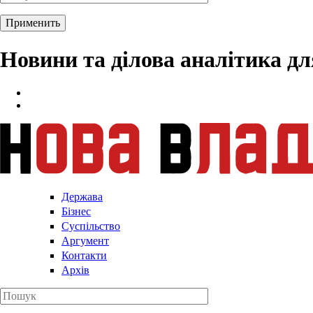
Новини та ділова аналітика д
Держава
Бізнес
Суспільство
Аргумент
Контакти
Архів