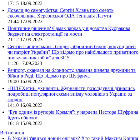
17:15
18.09.2023
Довели до самогубства: Сергій Хлань про смерть
ексочільника Херсонської ОДА Геннадія Лагути
21:44
17.09.2023
Політичне рішення? Єрмак забрав у відомства Кубракова
бюджет на електростанції та мости
21:12
17.09.2023
Сергій Пашинський - бандит, збройний барон, корупціонер
чи патріот України? Що відомо про найбільшого приватного
постачальника зброї для ЗСУ
11:26
17.09.2023
Речпорт, скандал на блокпосту, зламана щелепа дружини та
бійки в Раді. Що відомо про Шуфрича
19:00
16.09.2023
«ШЛЯХетні» ухилянти. Журналісти-розслідувачі дізнались
подробиці популярної схеми виїзду чоловіків з України за
кордон
14:10
16.09.2023
“Був одним із рупорів Кремля”: у нардепа Нестора Шуфрича
йдуть обшуки
10:18
15.09.2023
Всі новини
В Україні з'явився новий олігарх? Хто такий Максим Кріппа