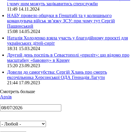
і чому ним можуть зацікавитись спецслужби
11:49 14.11.2024
НАБУ провело обшуки в Генштабі та у колишнього
командувача військ зв’язку ЗСУ: при чому тут Сергій
Пашинський
15:08 14.05.2024
Наталія Холоденко взяла участь у благодійному проєкті для
українських дітей-сиріт
18:31 15.03.2024
Другий день поспіль в Севастополі «приліт»: що відомо про
масштабну «бавовну» в Криму
15:20 23.09.2023
Довели до самогубства: Сергій Хлань про смерть
ексочільника Херсонської ОДА Геннадія Лагути
21:44 17.09.2023
Смотреть больше
Архів