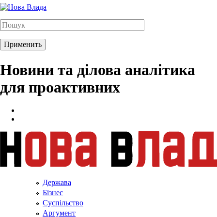
Новини та ділова аналітика
для проактивних
Держава
Бізнес
Суспільство
Аргумент