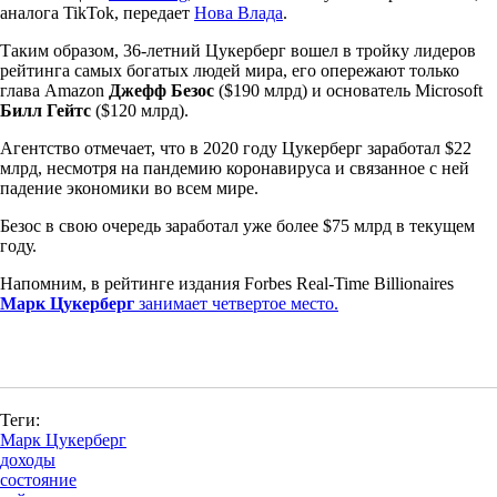
аналога TikTok, передает
Нова Влада
.
Таким образом, 36-летний Цукерберг вошел в тройку лидеров
рейтинга самых богатых людей мира, его опережают только
глава Amazon
Джефф Безос
($190 млрд) и основатель Microsoft
Билл Гейтс
($120 млрд).
Агентство отмечает, что в 2020 году Цукерберг заработал $22
млрд, несмотря на пандемию коронавируса и связанное с ней
падение экономики во всем мире.
Безос в свою очередь заработал уже более $75 млрд в текущем
году.
Напомним, в рейтинге издания Forbes Real-Time Billionaires
Марк Цукерберг
занимает четвертое место.
Теги:
Марк Цукерберг
доходы
состояние