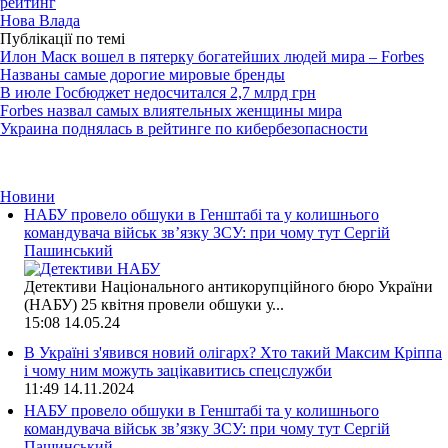
рейтинг
Нова Влада
Публікації по темі
Илон Маск вошел в пятерку богатейших людей мира – Forbes
Названы самые дорогие мировые бренды
В июле Госбюджет недосчитался 2,7 млрд грн
Forbes назвал самых влиятельных женщины мира
Украина поднялась в рейтинге по кибербезопасности
Новини
НАБУ провело обшуки в Генштабі та у колишнього
командувача військ зв’язку ЗСУ: при чому тут Сергій
Пашинський
Детективи Національного антикорупційного бюро України
(НАБУ) 25 квітня провели обшуки у...
15:08
14.05.24
В Україні з'явився новий олігарх? Хто такий Максим Кріппа
і чому ним можуть зацікавитись спецслужби
11:49
14.11.2024
НАБУ провело обшуки в Генштабі та у колишнього
командувача військ зв’язку ЗСУ: при чому тут Сергій
Пашинський