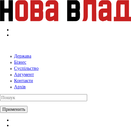
Перейти к основному содержанию
Держава
Бізнес
Суспільство
Аргумент
Контакти
Архів