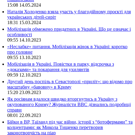
15:08
14.05.2024
Наталія Холоденко взяла участь у благодійному проєкті для
українських дітей-сиріт
18:31
15.03.2024
Мобілізація обмежено придатних в Україні. Що це означає і
особливості
09:55
14.10.2023
«Неслабке» питання. Мобілізація жінок в Україні: коротко
про головне
09:55
13.10.2023
Мобілізація в Україні. Повістки в парку, відсрочка з
«доказами» та покарання для ухилянтів
09:59
12.10.2023
Другий день поспіль в Севастополі «приліт»: що відомо про
масштабну «бавовну» в Криму
15:20
23.09.2023
Як росіянам вдалося швидко вторгнутись в Україну з
окупованого Криму? Журналісти ВВС дізнались подробиці
справи
08:01
22.09.2023
Бійки в ВР, Таїланд під час війни, історії з “ботофермами” та
колцентрами: як Микола Тищенко перетворив
законотворчість на піар