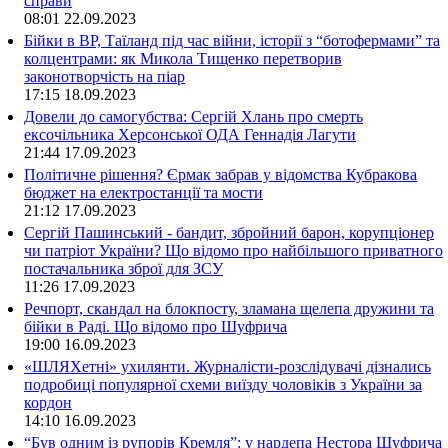
справи
08:01
22.09.2023
Бійки в ВР, Таїланд під час війни, історії з “ботофермами” та
колцентрами: як Микола Тищенко перетворив
законотворчість на піар
17:15
18.09.2023
Довели до самогубства: Сергій Хлань про смерть
ексочільника Херсонської ОДА Геннадія Лагути
21:44
17.09.2023
Політичне рішення? Єрмак забрав у відомства Кубракова
бюджет на електростанції та мости
21:12
17.09.2023
Сергій Пашинський - бандит, збройний барон, корупціонер
чи патріот України? Що відомо про найбільшого приватного
постачальника зброї для ЗСУ
11:26
17.09.2023
Речпорт, скандал на блокпосту, зламана щелепа дружини та
бійки в Раді. Що відомо про Шуфрича
19:00
16.09.2023
«ШЛЯХетні» ухилянти. Журналісти-розслідувачі дізнались
подробиці популярної схеми виїзду чоловіків з України за
кордон
14:10
16.09.2023
“Був одним із рупорів Кремля”: у нардепа Нестора Шуфрича