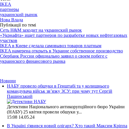
IKEA
партнеры
украинский рынок
Нова Влада
Публікації по темі
Сеть H&M заходит на украинский рынок
«Укрнафта» ищет партнеров по разработке новых нефтегазовых
участков
IKEA в Киеве сделала самовывоз товаров платным
IKEA намерена открыть в Украине собственное производство
Сбербанк России официально заявил о своем побеге с
украинского финансового рынка
Новини
НАБУ провело обшуки в Генштабі та у колишнього
командувача військ зв’язку ЗСУ: при чому тут Сергій
Пашинський
Детективи Національного антикорупційного бюро України
(НАБУ) 25 квітня провели обшуки у...
15:08
14.05.24
В Україні з'явився новий олігарх? Хто такий Максим Кріппа