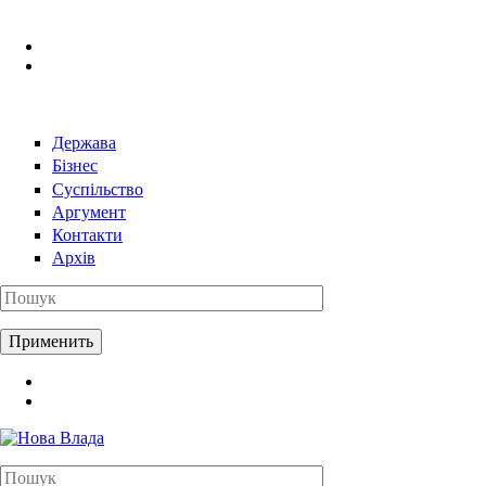
Перейти к основному содержанию
Держава
Бізнес
Суспільство
Аргумент
Контакти
Архів