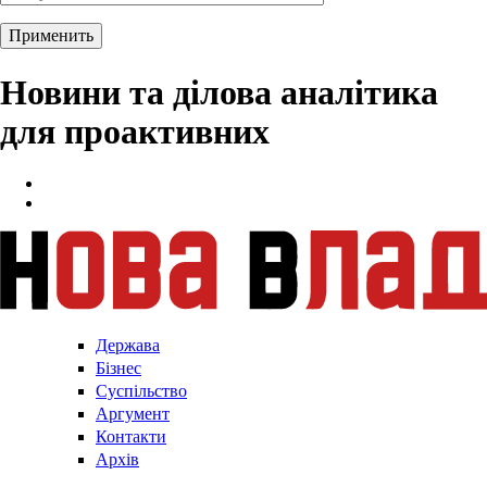
Новини та ділова аналітика
для проактивних
Держава
Бізнес
Суспільство
Аргумент
Контакти
Архів