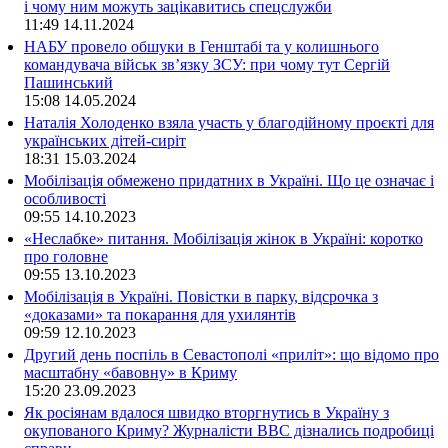
і чому ним можуть зацікавитись спецслужби
11:49
14.11.2024
НАБУ провело обшуки в Генштабі та у колишнього
командувача військ зв’язку ЗСУ: при чому тут Сергій
Пашинський
15:08
14.05.2024
Наталія Холоденко взяла участь у благодійному проєкті для
українських дітей-сиріт
18:31
15.03.2024
Мобілізація обмежено придатних в Україні. Що це означає і
особливості
09:55
14.10.2023
«Неслабке» питання. Мобілізація жінок в Україні: коротко
про головне
09:55
13.10.2023
Мобілізація в Україні. Повістки в парку, відсрочка з
«доказами» та покарання для ухилянтів
09:59
12.10.2023
Другий день поспіль в Севастополі «приліт»: що відомо про
масштабну «бавовну» в Криму
15:20
23.09.2023
Як росіянам вдалося швидко вторгнутись в Україну з
окупованого Криму? Журналісти ВВС дізнались подробиці