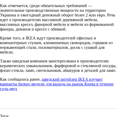
Как отмечается, среди обязательных требований —
значительные производственные мощности на территории
Украины и ежегодный денежный оборот более 2 млн евро. Речь
идет о производителях массивной деревянной мебели,
массивных кресел, фанерной мебели и мебели из формованной
фанеры, диванов и кресел с обивкой.
Кроме того, в IKEA ждут производителей офисных и
компьютерных стульев, алюминиевых сковородок, горшков из
нержавеющей стали, пиломатериалов, досок с сушкой для
мебели.
Также шведская компания заинтересована в производителях
керамических умывальников, фарфоровой и стеклянной посуды,
флоат-стекла, ламп, светильников, абажуров и деталей для ламп.
Как сообщалось ранее,
шведский ритейлер IKEA изучает
варианты бизнес-модели для выхода на рынок Киева в течение
года-двух
Теги: