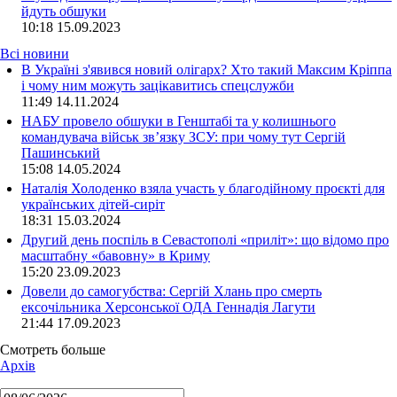
йдуть обшуки
10:18
15.09.2023
Всі новини
В Україні з'явився новий олігарх? Хто такий Максим Кріппа
і чому ним можуть зацікавитись спецслужби
11:49 14.11.2024
НАБУ провело обшуки в Генштабі та у колишнього
командувача військ зв’язку ЗСУ: при чому тут Сергій
Пашинський
15:08 14.05.2024
Наталія Холоденко взяла участь у благодійному проєкті для
українських дітей-сиріт
18:31 15.03.2024
Другий день поспіль в Севастополі «приліт»: що відомо про
масштабну «бавовну» в Криму
15:20 23.09.2023
Довели до самогубства: Сергій Хлань про смерть
ексочільника Херсонської ОДА Геннадія Лагути
21:44 17.09.2023
Смотреть больше
Архів