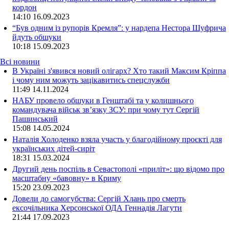
кордон
14:10
16.09.2023
“Був одним із рупорів Кремля”: у нардепа Нестора Шуфрича
йдуть обшуки
10:18
15.09.2023
Всі новини
В Україні з'явився новий олігарх? Хто такий Максим Кріппа
і чому ним можуть зацікавитись спецслужби
11:49 14.11.2024
НАБУ провело обшуки в Генштабі та у колишнього
командувача військ зв’язку ЗСУ: при чому тут Сергій
Пашинський
15:08 14.05.2024
Наталія Холоденко взяла участь у благодійному проєкті для
українських дітей-сиріт
18:31 15.03.2024
Другий день поспіль в Севастополі «приліт»: що відомо про
масштабну «бавовну» в Криму
15:20 23.09.2023
Довели до самогубства: Сергій Хлань про смерть
ексочільника Херсонської ОДА Геннадія Лагути
21:44 17.09.2023