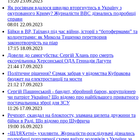
15:20
23.09.2023
Як росіянам вдалося швидко вторгнутись в Україну з
окупованого Криму? Журналісти ВВС дізнались подробиці
справи
08:01
22.09.2023
Бійки в ВР, Таїланд під час війни, історії з “ботофермами” та
колцентрами: як Микола Тищенко перетворив
законотворчість на піар
17:15
18.09.2023
Довели до самогубства: Сергій Хлань про смерть
ексочільника Херсонської ОДА Геннадія Лагути
21:44
17.09.2023
Політичне рішення? Єрмак забрав у відомства Кубракова
бюджет на електростанції та мости
21:12
17.09.2023
Сергій Пашинський - бандит, збройний барон, корупціонер
чи патріот України? Що відомо про найбільшого приватного
постачальника зброї для ЗСУ
11:26
17.09.2023
Речпорт, скандал на блокпосту, зламана щелепа дружини та
бійки в Раді. Що відомо про Шуфрича
19:00
16.09.2023
«ШЛЯХетні» ухилянти. Журналісти-розслідувачі дізнались
подробиці популярної схеми виїзду чоловіків з України за