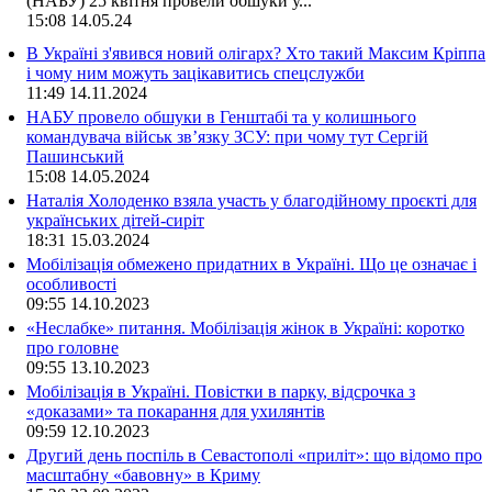
(НАБУ) 25 квітня провели обшуки у...
15:08
14.05.24
В Україні з'явився новий олігарх? Хто такий Максим Кріппа
і чому ним можуть зацікавитись спецслужби
11:49
14.11.2024
НАБУ провело обшуки в Генштабі та у колишнього
командувача військ зв’язку ЗСУ: при чому тут Сергій
Пашинський
15:08
14.05.2024
Наталія Холоденко взяла участь у благодійному проєкті для
українських дітей-сиріт
18:31
15.03.2024
Мобілізація обмежено придатних в Україні. Що це означає і
особливості
09:55
14.10.2023
«Неслабке» питання. Мобілізація жінок в Україні: коротко
про головне
09:55
13.10.2023
Мобілізація в Україні. Повістки в парку, відсрочка з
«доказами» та покарання для ухилянтів
09:59
12.10.2023
Другий день поспіль в Севастополі «приліт»: що відомо про
масштабну «бавовну» в Криму