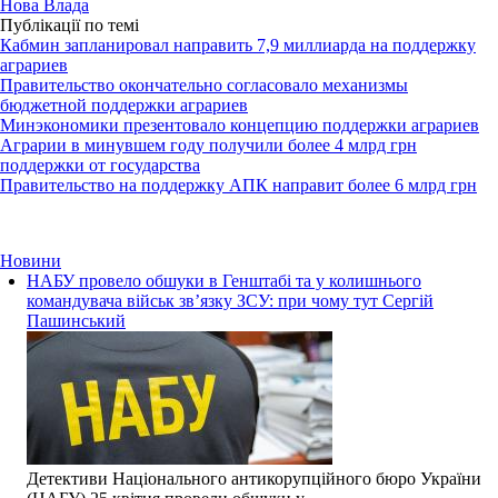
Нова Влада
Публікації по темі
Кабмин запланировал направить 7,9 миллиарда на поддержку
аграриев
Правительство окончательно согласовало механизмы
бюджетной поддержки аграриев
Минэкономики презентовало концепцию поддержки аграриев
Аграрии в минувшем году получили более 4 млрд грн
поддержки от государства
Правительство на поддержку АПК направит более 6 млрд грн
Новини
НАБУ провело обшуки в Генштабі та у колишнього
командувача військ зв’язку ЗСУ: при чому тут Сергій
Пашинський
Детективи Національного антикорупційного бюро України