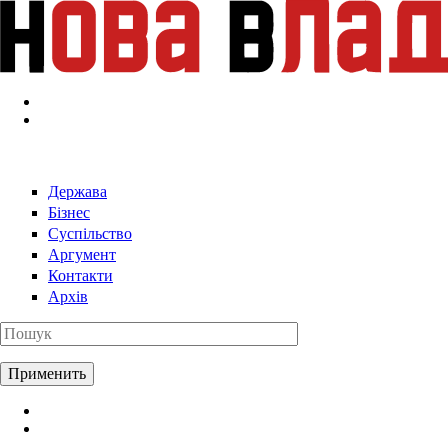
Перейти к основному содержанию
Держава
Бізнес
Суспільство
Аргумент
Контакти
Архів