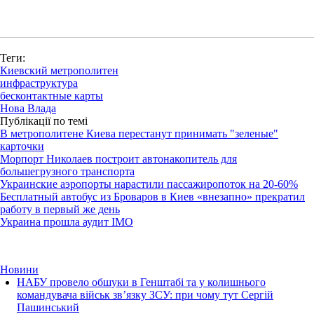
Теги:
Киевский метрополитен
инфраструктура
бесконтактные карты
Нова Влада
Публікації по темі
В метрополитене Киева перестанут принимать "зеленые"
карточки
Морпорт Николаев построит автонакопитель для
большегрузного транспорта
Украинские аэропорты нарастили пассажиропоток на 20-60%
Бесплатный автобус из Броваров в Киев «внезапно» прекратил
работу в первый же день
Украина прошла аудит IMO
Новини
НАБУ провело обшуки в Генштабі та у колишнього
командувача військ зв’язку ЗСУ: при чому тут Сергій
Пашинський