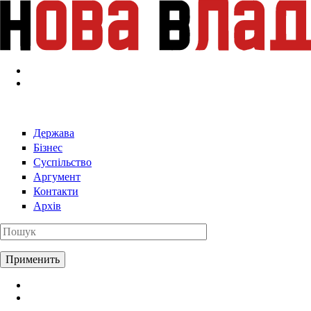
Перейти к основному содержанию
Держава
Бізнес
Суспільство
Аргумент
Контакти
Архів