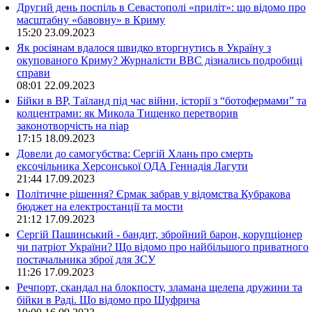
Другий день поспіль в Севастополі «приліт»: що відомо про
масштабну «бавовну» в Криму
15:20
23.09.2023
Як росіянам вдалося швидко вторгнутись в Україну з
окупованого Криму? Журналісти ВВС дізнались подробиці
справи
08:01
22.09.2023
Бійки в ВР, Таїланд під час війни, історії з “ботофермами” та
колцентрами: як Микола Тищенко перетворив
законотворчість на піар
17:15
18.09.2023
Довели до самогубства: Сергій Хлань про смерть
ексочільника Херсонської ОДА Геннадія Лагути
21:44
17.09.2023
Політичне рішення? Єрмак забрав у відомства Кубракова
бюджет на електростанції та мости
21:12
17.09.2023
Сергій Пашинський - бандит, збройний барон, корупціонер
чи патріот України? Що відомо про найбільшого приватного
постачальника зброї для ЗСУ
11:26
17.09.2023
Речпорт, скандал на блокпосту, зламана щелепа дружини та
бійки в Раді. Що відомо про Шуфрича