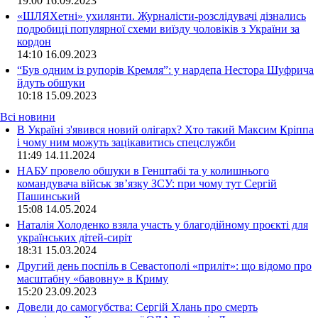
19:00
16.09.2023
«ШЛЯХетні» ухилянти. Журналісти-розслідувачі дізнались
подробиці популярної схеми виїзду чоловіків з України за
кордон
14:10
16.09.2023
“Був одним із рупорів Кремля”: у нардепа Нестора Шуфрича
йдуть обшуки
10:18
15.09.2023
Всі новини
В Україні з'явився новий олігарх? Хто такий Максим Кріппа
і чому ним можуть зацікавитись спецслужби
11:49 14.11.2024
НАБУ провело обшуки в Генштабі та у колишнього
командувача військ зв’язку ЗСУ: при чому тут Сергій
Пашинський
15:08 14.05.2024
Наталія Холоденко взяла участь у благодійному проєкті для
українських дітей-сиріт
18:31 15.03.2024
Другий день поспіль в Севастополі «приліт»: що відомо про
масштабну «бавовну» в Криму
15:20 23.09.2023
Довели до самогубства: Сергій Хлань про смерть