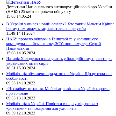
Детективи Національного антикорупційного бюро України
(НАБУ) 25 квітня провели обшуки у...
15:08
14.05.24
В Україні з'явився новий олігарх? Хто такий Максим Кріппа
і чому ним можуть зацікавитись спецслужби
11:49
14.11.2024
НАБУ провело обшуки в Генштабі та у колишнього
командувача військ зв’язку ЗСУ: при чому тут Сергій
Пашинський
15:08
14.05.2024
Наталія Холоденко взяла участь у благодійному проєкті для
українських дітей-сиріт
18:31
15.03.2024
Мобілізація обмежено придатних в Україні. Що це означає і
особливості
09:55
14.10.2023
«Неслабке» питання. Мобілізація жінок в Україні: коротко
про головне
09:55
13.10.2023
Мобілізація в Україні. Повістки в парку, відсрочка з
«доказами» та покарання для ухилянтів
09:59
12.10.2023