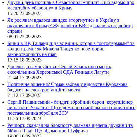
Другий день поспіль в Севастополі «приліт»: що відомо про
масштабну «бавовну» в Криму
15:20
23.09.2023
Як росіянам вдалося швидко вторгнутись в Україну з
окупованого Криму? Журналісти ВВС дізнались подробиці
справи
08:01
22.09.2023
Бійки в ВР, Таїланд під час війни, історії з “ботофермами” та
колцентрами: як Микола Тищенко перетворив
законотворчість на піар
17:15
18.09.2023
Довели до самогубства: Сергій Хлань про смерть
ексочільника Херсонської ОДА Геннадія Лагути
21:44
17.09.2023
Політичне рішення? Єрмак забрав у відомства Кубракова
бюджет на електростанції та мости
21:12
17.09.2023
Сергій Пашинський - бандит, збройний барон, корупціонер
чи патріот України? Що відомо про найбільшого приватного
постачальника зброї для ЗСУ
11:26
17.09.2023
Речпорт, скандал на блокпосту, зламана щелепа дружини та
бійки в Раді. Що відомо про Шуфрича
19:00
16.09.2023