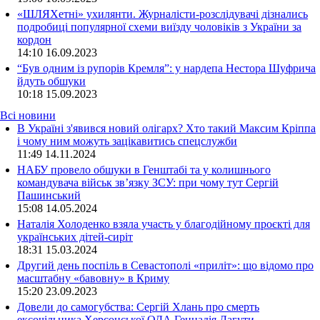
«ШЛЯХетні» ухилянти. Журналісти-розслідувачі дізнались
подробиці популярної схеми виїзду чоловіків з України за
кордон
14:10
16.09.2023
“Був одним із рупорів Кремля”: у нардепа Нестора Шуфрича
йдуть обшуки
10:18
15.09.2023
Всі новини
В Україні з'явився новий олігарх? Хто такий Максим Кріппа
і чому ним можуть зацікавитись спецслужби
11:49 14.11.2024
НАБУ провело обшуки в Генштабі та у колишнього
командувача військ зв’язку ЗСУ: при чому тут Сергій
Пашинський
15:08 14.05.2024
Наталія Холоденко взяла участь у благодійному проєкті для
українських дітей-сиріт
18:31 15.03.2024
Другий день поспіль в Севастополі «приліт»: що відомо про
масштабну «бавовну» в Криму
15:20 23.09.2023
Довели до самогубства: Сергій Хлань про смерть
ексочільника Херсонської ОДА Геннадія Лагути