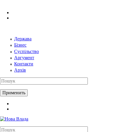
Перейти к основному содержанию
Держава
Бізнес
Суспільство
Аргумент
Контакти
Архів