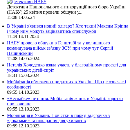
Детективи Національного антикорупційного бюро України
(НАБУ) 25 квітня провели обшуки у...
15:08
14.05.24
В Україні з'явився новий олігарх? Хто такий Максим Кріппа
і чому ним можуть зацікавитись спецслужби
11:49
14.11.2024
НАБУ провело обшуки в Генштабі та у колишнього
командувача військ зв’язку ЗСУ: при чому тут Сергій
Пашинський
15:08
14.05.2024
Наталія Холоденко взяла участь у благодійному проєкті для
українських дітей-сиріт
18:31
15.03.2024
Мобілізація обмежено придатних в Україні. Що це означає і
особливості
09:55
14.10.2023
«Неслабке» питання. Мобілізація жінок в Україні: коротко
про головне
09:55
13.10.2023
Мобілізація в Україні. Повістки в парку, відсрочка з
«доказами» та покарання для ухилянтів
09:59
12.10.2023