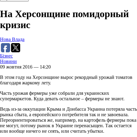
На Херсонщине помидорный
кризис
Нова Влада
Бізнес
Новини
09 жовтня 2016 — 14:20
В этом году на Херсонщине вырос рекордный урожай томатов
благодаря жаркому лету.
Часть урожая фермеры уже собрали для украинских
супермаркетов. Куда девать остальное – фермеры не знают.
Ведь из-за оккупации Крыма и Донбасса Украина потеряла часть
рынка сбыта, а европейского потребителя так и не завоевала.
Переориентироваться же, например, на картофель фермеры пока
не могут, потому рынок в Украине перенасыщен. Так остается
или вообще ничего не сеять, или считать убытки.