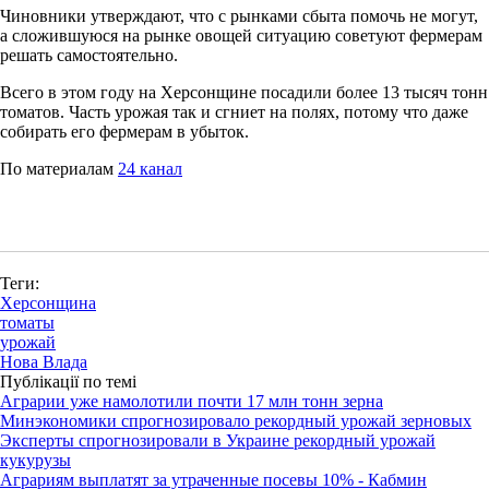
Чиновники утверждают, что с рынками сбыта помочь не могут,
а сложившуюся на рынке овощей ситуацию советуют фермерам
решать самостоятельно.
Всего в этом году на Херсонщине посадили более 13 тысяч тонн
томатов. Часть урожая так и сгниет на полях, потому что даже
собирать его фермерам в убыток.
По материалам
24 канал
Теги:
Херсонщина
томаты
урожай
Нова Влада
Публікації по темі
Аграрии уже намолотили почти 17 млн тонн зерна
Минэкономики спрогнозировало рекордный урожай зерновых
Эксперты спрогнозировали в Украине рекордный урожай
кукурузы
Аграриям выплатят за утраченные посевы 10% - Кабмин