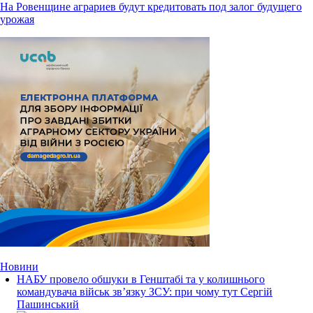
На Ровенщине аграриев будут кредитовать под залог будущего
урожая
Новини
НАБУ провело обшуки в Генштабі та у колишнього
командувача військ зв’язку ЗСУ: при чому тут Сергій
Пашинський