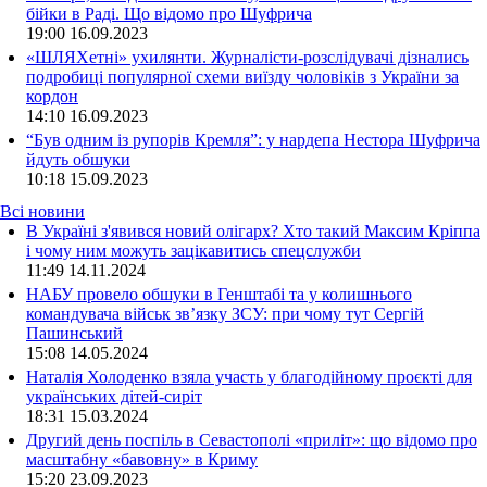
бійки в Раді. Що відомо про Шуфрича
19:00
16.09.2023
«ШЛЯХетні» ухилянти. Журналісти-розслідувачі дізнались
подробиці популярної схеми виїзду чоловіків з України за
кордон
14:10
16.09.2023
“Був одним із рупорів Кремля”: у нардепа Нестора Шуфрича
йдуть обшуки
10:18
15.09.2023
Всі новини
В Україні з'явився новий олігарх? Хто такий Максим Кріппа
і чому ним можуть зацікавитись спецслужби
11:49 14.11.2024
НАБУ провело обшуки в Генштабі та у колишнього
командувача військ зв’язку ЗСУ: при чому тут Сергій
Пашинський
15:08 14.05.2024
Наталія Холоденко взяла участь у благодійному проєкті для
українських дітей-сиріт
18:31 15.03.2024
Другий день поспіль в Севастополі «приліт»: що відомо про
масштабну «бавовну» в Криму
15:20 23.09.2023