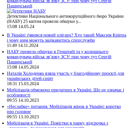
командувача військ зв’язку ЗСУ: при чому тут Сергій
Пашинський
Детективи Національного антикорупційного бюро України
(НАБУ) 25 квітня провели обшуки у...
15:08
14.05.24
В Україні з'явився новий олігарх? Хто такий Максим Кріппа
і чому ним можуть зацікавитись спецслужби
11:49
14.11.2024
НАБУ провело обшуки в Генштабі та у колишнього
командувача військ зв’язку ЗСУ: при чому тут Сергій
Пашинський
15:08
14.05.2024
Наталія Холоденко взяла участь у благодійному проєкті для
українських дітей-сиріт
18:31
15.03.2024
Мобілізація обмежено придатних в Україні. Що це означає і
особливості
09:55
14.10.2023
«Неслабке» питання. Мобілізація жінок в Україні: коротко
про головне
09:55
13.10.2023
Мобілізація в Україні. Повістки в парку, відсрочка з