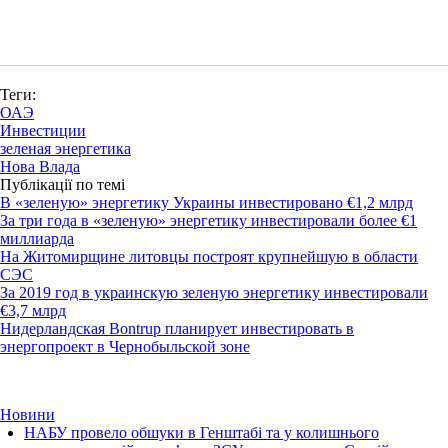
Теги:
ОАЭ
Инвестиции
зеленая энергетика
Нова Влада
Публікації по темі
В «зеленую» энергетику Украины инвестировано €1,2 млрд
За три года в «зеленую» энергетику инвестировали более €1
миллиарда
На Житомирщине литовцы построят крупнейшую в области
СЭС
За 2019 год в украинскую зеленую энергетику инвестировали
€3,7 млрд
Нидерландская Bontrup планирует инвестировать в
энергопроект в Чернобыльской зоне
Новини
НАБУ провело обшуки в Генштабі та у колишнього