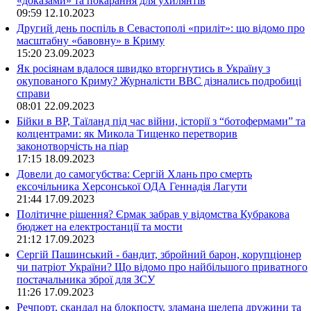
«доказами» та покарання для ухилянтів
09:59
12.10.2023
Другий день поспіль в Севастополі «приліт»: що відомо про
масштабну «бавовну» в Криму
15:20
23.09.2023
Як росіянам вдалося швидко вторгнутись в Україну з
окупованого Криму? Журналісти ВВС дізнались подробиці
справи
08:01
22.09.2023
Бійки в ВР, Таїланд під час війни, історії з “ботофермами” та
колцентрами: як Микола Тищенко перетворив
законотворчість на піар
17:15
18.09.2023
Довели до самогубства: Сергій Хлань про смерть
ексочільника Херсонської ОДА Геннадія Лагути
21:44
17.09.2023
Політичне рішення? Єрмак забрав у відомства Кубракова
бюджет на електростанції та мости
21:12
17.09.2023
Сергій Пашинський - бандит, збройний барон, корупціонер
чи патріот України? Що відомо про найбільшого приватного
постачальника зброї для ЗСУ
11:26
17.09.2023
Речпорт, скандал на блокпосту, зламана щелепа дружини та