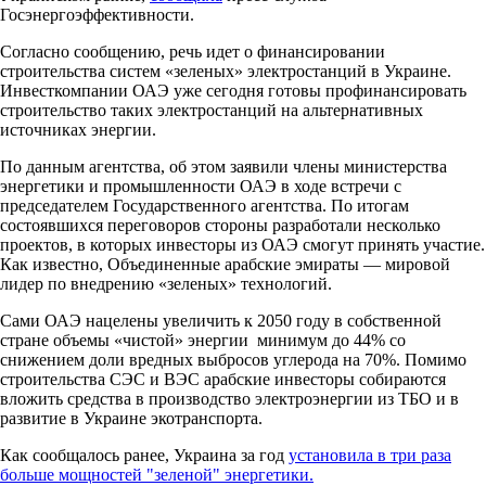
Госэнергоэффективности.
Согласно сообщению, речь идет о финансировании
строительства систем «зеленых» электростанций в Украине.
Инвесткомпании ОАЭ уже сегодня готовы профинансировать
строительство таких электростанций на альтернативных
источниках энергии.
По данным агентства, об этом заявили члены министерства
энергетики и промышленности ОАЭ в ходе встречи с
председателем Государственного агентства. По итогам
состоявшихся переговоров стороны разработали несколько
проектов, в которых инвесторы из ОАЭ смогут принять участие.
Как известно, Объединенные арабские эмираты — мировой
лидер по внедрению «зеленых» технологий.
Сами ОАЭ нацелены увеличить к 2050 году в собственной
стране объемы «чистой» энергии минимум до 44% со
снижением доли вредных выбросов углерода на 70%. Помимо
строительства СЭС и ВЭС арабские инвесторы собираются
вложить средства в производство электроэнергии из ТБО и в
развитие в Украине экотранспорта.
Как сообщалось ранее, Украина за год
установила в три раза
больше мощностей "зеленой" энергетики.