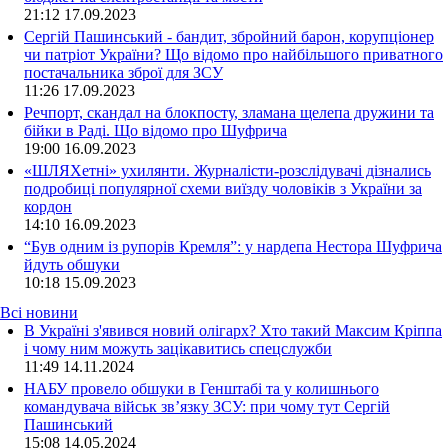
21:12
17.09.2023
Сергій Пашинський - бандит, збройний барон, корупціонер
чи патріот України? Що відомо про найбільшого приватного
постачальника зброї для ЗСУ
11:26
17.09.2023
Речпорт, скандал на блокпосту, зламана щелепа дружини та
бійки в Раді. Що відомо про Шуфрича
19:00
16.09.2023
«ШЛЯХетні» ухилянти. Журналісти-розслідувачі дізнались
подробиці популярної схеми виїзду чоловіків з України за
кордон
14:10
16.09.2023
“Був одним із рупорів Кремля”: у нардепа Нестора Шуфрича
йдуть обшуки
10:18
15.09.2023
Всі новини
В Україні з'явився новий олігарх? Хто такий Максим Кріппа
і чому ним можуть зацікавитись спецслужби
11:49 14.11.2024
НАБУ провело обшуки в Генштабі та у колишнього
командувача військ зв’язку ЗСУ: при чому тут Сергій
Пашинський
15:08 14.05.2024