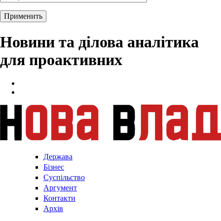
Новини та ділова аналітика
для проактивних
Держава
Бізнес
Суспільство
Аргумент
Контакти
Архів