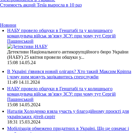
Стоимость акций Tesla выросла в 10 раз
Новини
НАБУ провело обшуки в Генштабі та у колишнього
командувача військ зв’язку ЗСУ: при чому тут Сергій
Пашинський
Детективи Національного антикорупційного бюро України
(НАБУ) 25 квітня провели обшуки у...
15:08
14.05.24
В Україні з'явився новий олігарх? Хто такий Максим Кріппа
і чому ним можуть зацікавитись спецслужби
11:49
14.11.2024
НАБУ провело обшуки в Генштабі та у колишнього
командувача військ зв’язку ЗСУ: при чому тут Сергій
Пашинський
15:08
14.05.2024
Наталія Холоденко взяла участь у благодійному проєкті для
українських дітей-сиріт
18:31
15.03.2024
Мобілізація обмежено придатних в Україні. Що це означає і