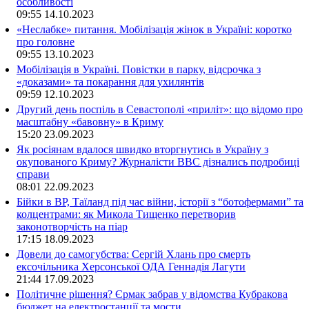
особливості
09:55
14.10.2023
«Неслабке» питання. Мобілізація жінок в Україні: коротко
про головне
09:55
13.10.2023
Мобілізація в Україні. Повістки в парку, відсрочка з
«доказами» та покарання для ухилянтів
09:59
12.10.2023
Другий день поспіль в Севастополі «приліт»: що відомо про
масштабну «бавовну» в Криму
15:20
23.09.2023
Як росіянам вдалося швидко вторгнутись в Україну з
окупованого Криму? Журналісти ВВС дізнались подробиці
справи
08:01
22.09.2023
Бійки в ВР, Таїланд під час війни, історії з “ботофермами” та
колцентрами: як Микола Тищенко перетворив
законотворчість на піар
17:15
18.09.2023
Довели до самогубства: Сергій Хлань про смерть
ексочільника Херсонської ОДА Геннадія Лагути
21:44
17.09.2023
Політичне рішення? Єрмак забрав у відомства Кубракова
бюджет на електростанції та мости