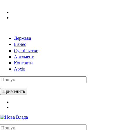
Перейти к основному содержанию
Держава
Бізнес
Суспільство
Аргумент
Контакти
Архів