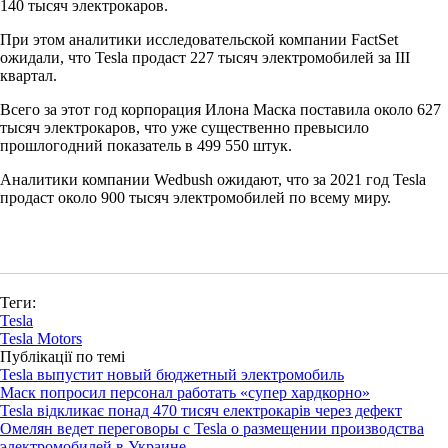
140 тысяч электрокаров.
При этом аналитики исследовательской компании FactSet
ожидали, что Tesla продаст 227 тысяч электромобилей за III
квартал.
Всего за этот год корпорация Илона Маска поставила около 627
тысяч электрокаров, что уже существенно превысило
прошлогодний показатель в 499 550 штук.
Аналитики компании Wedbush ожидают, что за 2021 год Tesla
продаст около 900 тысяч электромобилей по всему миру.
Теги:
Tesla
Tesla Motors
Публікації по темі
Tesla выпустит новый бюджетный электромобиль
Маск попросил персонал работать «супер хардкорно»
Tesla відкликає понад 470 тисяч електрокарів через дефект
Омелян ведет переговоры с Tesla о размещении производства
электромобилей в Украине