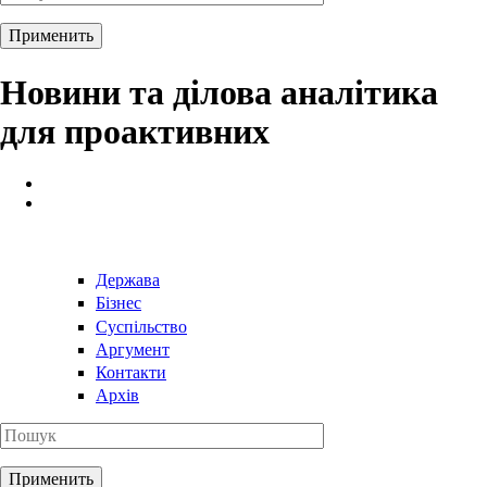
Новини та ділова аналітика
для проактивних
Держава
Бізнес
Суспільство
Аргумент
Контакти
Архів