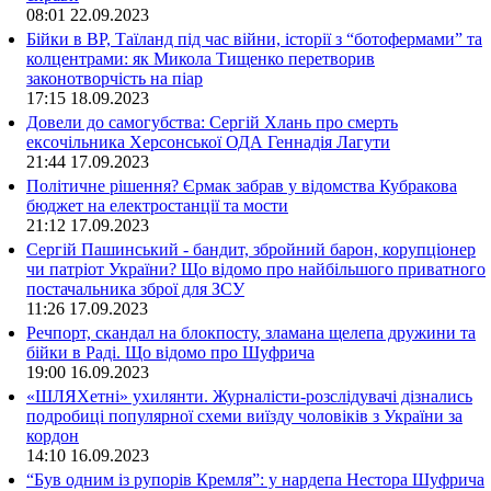
08:01
22.09.2023
Бійки в ВР, Таїланд під час війни, історії з “ботофермами” та
колцентрами: як Микола Тищенко перетворив
законотворчість на піар
17:15
18.09.2023
Довели до самогубства: Сергій Хлань про смерть
ексочільника Херсонської ОДА Геннадія Лагути
21:44
17.09.2023
Політичне рішення? Єрмак забрав у відомства Кубракова
бюджет на електростанції та мости
21:12
17.09.2023
Сергій Пашинський - бандит, збройний барон, корупціонер
чи патріот України? Що відомо про найбільшого приватного
постачальника зброї для ЗСУ
11:26
17.09.2023
Речпорт, скандал на блокпосту, зламана щелепа дружини та
бійки в Раді. Що відомо про Шуфрича
19:00
16.09.2023
«ШЛЯХетні» ухилянти. Журналісти-розслідувачі дізнались
подробиці популярної схеми виїзду чоловіків з України за
кордон
14:10
16.09.2023
“Був одним із рупорів Кремля”: у нардепа Нестора Шуфрича