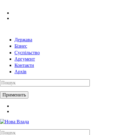
Перейти к основному содержанию
Держава
Бізнес
Суспільство
Аргумент
Контакти
Архів