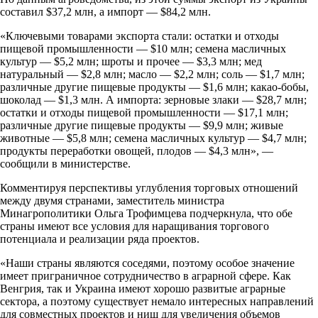
составил $37,2 млн, а импорт — $84,2 млн.
«Ключевыми товарами экспорта стали: остатки и отходы
пищевой промышленности — $10 млн; семена масличных
культур — $5,2 млн; шроты и прочее — $3,3 млн; мед
натуральный — $2,8 млн; масло — $2,2 млн; соль — $1,7 млн;
различные другие пищевые продукты — $1,6 млн; какао-бобы,
шоколад — $1,3 млн. А импорта: зерновые злаки — $28,7 млн;
остатки и отходы пищевой промышленности — $17,1 млн;
различные другие пищевые продукты — $9,9 млн; живые
животные — $5,8 млн; семена масличных культур — $4,7 млн;
продукты переработки овощей, плодов — $4,3 млн», —
сообщили в министерстве.
Комментируя перспективы углубления торговых отношений
между двумя странами, заместитель министра
Минагрополитики Ольга Трофимцева подчеркнула, что обе
страны имеют все условия для наращивания торгового
потенциала и реализации ряда проектов.
«Наши страны являются соседями, поэтому особое значение
имеет приграничное сотрудничество в аграрной сфере. Как
Венгрия, так и Украина имеют хорошо развитые аграрные
сектора, а поэтому существует немало интересных направлений
для совместных проектов и ниш для увеличения объемов