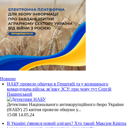
Новини
НАБУ провело обшуки в Генштабі та у колишнього
командувача військ зв’язку ЗСУ: при чому тут Сергій
Пашинський
Детективи Національного антикорупційного бюро України
(НАБУ) 25 квітня провели обшуки у...
15:08
14.05.24
В Україні з'явився новий олігарх? Хто такий Максим Кріппа