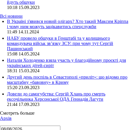
йдуть обшуки
10:18
15.09.2023
Всі новини
В Україні з'явився новий олігарх? Хто такий Максим Кріппа
і чому ним можуть зацікавитись спецслужби
11:49 14.11.2024
НАБУ провело обшуки в Генштабі та у колишнього
командувача військ зв’язку ЗСУ: при чому тут Сергій
Пашинський
15:08 14.05.2024
Наталія Холоденко взяла участь у благодійному проєкті для
українських дітей-сиріт
18:31 15.03.2024
Другий день поспіль в Севастополі «приліт»: що відомо про
масштабну «бавовну» в Криму
15:20 23.09.2023
Довели до самогубства: Сергій Хлань про смерть
ексочільника Херсонської ОДА Геннадія Лагути
21:44 17.09.2023
Смотреть больше
Архів