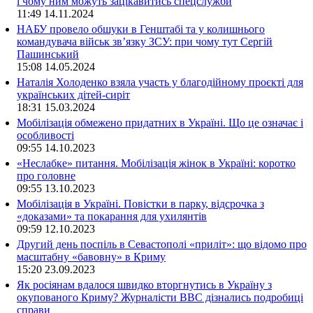
і чому ним можуть зацікавитись спецслужби
11:49
14.11.2024
НАБУ провело обшуки в Генштабі та у колишнього
командувача військ зв’язку ЗСУ: при чому тут Сергій
Пашинський
15:08
14.05.2024
Наталія Холоденко взяла участь у благодійному проєкті для
українських дітей-сиріт
18:31
15.03.2024
Мобілізація обмежено придатних в Україні. Що це означає і
особливості
09:55
14.10.2023
«Неслабке» питання. Мобілізація жінок в Україні: коротко
про головне
09:55
13.10.2023
Мобілізація в Україні. Повістки в парку, відсрочка з
«доказами» та покарання для ухилянтів
09:59
12.10.2023
Другий день поспіль в Севастополі «приліт»: що відомо про
масштабну «бавовну» в Криму
15:20
23.09.2023
Як росіянам вдалося швидко вторгнутись в Україну з
окупованого Криму? Журналісти ВВС дізнались подробиці
справи