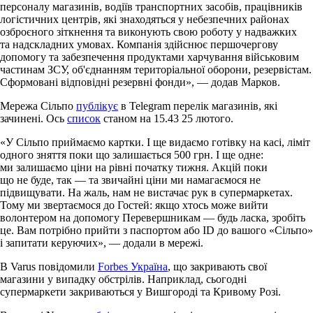
персоналу магазинів, водіїв транспортних засобів, працівників
логістичних центрів, які знаходяться у небезпечних районах
озброєного зіткнення та виконують свою роботу у надважких
та надскладних умовах. Компанія здійснює першочергову
допомогу та забезпечення продуктами харчування військовим
частинам ЗСУ, об'єднанням територіальної оборони, резервістам.
Сформовані відповідні резервні фонди», — додав Марков.
Мережа Сільпо
публікує
в Telegram перелік магазинів, які
зачинені. Ось
список
станом на 15.43 25 лютого.
«У Сільпо приймаємо картки. І ще видаємо готівку на касі, ліміт
одного зняття поки що залишається 500 грн. І ще одне:
ми залишаємо ціни на рівні початку тижня. Акцій поки
що не буде, так — та звичайні ціни ми намагаємося не
підвищувати. На жаль, нам не вистачає рук в супермаркетах.
Тому ми звертаємося до Гостей: якщо хтось може вийти
волонтером на допомогу Перевершникам — будь ласка, зробіть
це. Вам потрібно прийти з паспортом або ID до вашого «Сільпо»
і запитати керуючих», — додали в мережі.
В Varus повідомили
Forbes Україна
, що закривають свої
магазини у випадку обстрілів. Наприклад, сьогодні
супермаркети закриваються у Вишгороді та Кривому Розі.