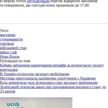
В мережі Novus
опублікували
перелік відкритих магазинів
та повідомили, що сьогодні вони працювали до 17.00.
Теги:
магазини
супермаркети
торгівля
військовий стан
війна з рф
Нова Влада
Публікації по темі
Кабмін заборонив нарахування штрафів за несвоєчасну оплату
комуналки
В Україні оголосили загальну мобілізацію
Молдова призупинила залізничне сполучення з Україною
Рада затвердила указ Зеленського про загальну мобілізацію
Зеленський підписав закон про продовження воєнного стану до
25 квітня