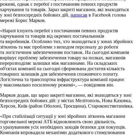
режимі, однак є перебої з постачанням певних продуктів
харчування та товарів. Зараз закриті магазини, які знаходяться
у зоні безпосередніх бойових дій,
написав
в Facebook голова
мережі Борис Марков.
«Наразі існують перебої з постачанням певних продуктів
харчування та товарів від окремих постачальників
та виробників. Особливо тих, хто знаходиться у зонах збройних
зіткнень та має проблеми з виходом персоналу до роботи
та логістичним забезпеченням поставок. На сьогодні компанія
вирішує проблему забезпечення товару на полках, магазинів
перерозподіляє залишки між магазинами. На складських
об'єктах компанії на сьогодні сформована достатня кількість
товарних залишків для забезпечення споживчого попиту.
Логістична та транспортна інфраструктура компанії працює
у максимально посиленому режимі», — повідомив він.
Марков додав, що зараз закриті магазини, які знаходяться у зоні
безпосередніх бойових дій: у містах Мелітополь, Нова Каховка,
Херсон, Київ (район Оболоні, Троєщина), Староконстянтинівка.
«При стабілізації ситуації у зоні збройних зіткнень магазини
торговельної мережі АТБ відновлюють свою діяльність,
з урахуванням усіх необхідних заходів безпеки для покупців.
Компанія впровадила механізми додаткового стимулювання