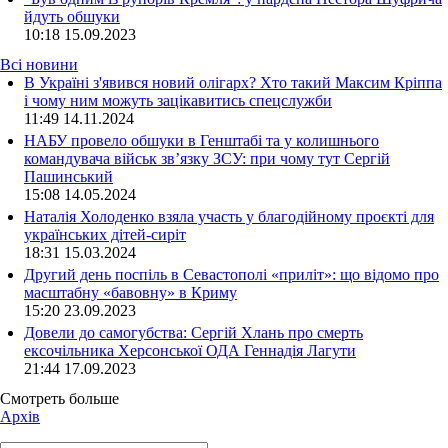
йдуть обшуки
10:18
15.09.2023
Всі новини
В Україні з'явився новий олігарх? Хто такий Максим Кріппа
і чому ним можуть зацікавитись спецслужби
11:49 14.11.2024
НАБУ провело обшуки в Генштабі та у колишнього
командувача військ зв’язку ЗСУ: при чому тут Сергій
Пашинський
15:08 14.05.2024
Наталія Холоденко взяла участь у благодійному проєкті для
українських дітей-сиріт
18:31 15.03.2024
Другий день поспіль в Севастополі «приліт»: що відомо про
масштабну «бавовну» в Криму
15:20 23.09.2023
Довели до самогубства: Сергій Хлань про смерть
ексочільника Херсонської ОДА Геннадія Лагути
21:44 17.09.2023
Смотреть больше
Архів