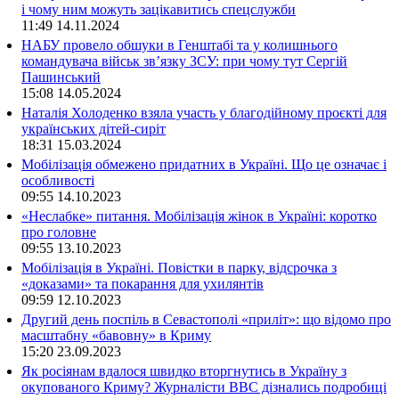
і чому ним можуть зацікавитись спецслужби
11:49
14.11.2024
НАБУ провело обшуки в Генштабі та у колишнього
командувача військ зв’язку ЗСУ: при чому тут Сергій
Пашинський
15:08
14.05.2024
Наталія Холоденко взяла участь у благодійному проєкті для
українських дітей-сиріт
18:31
15.03.2024
Мобілізація обмежено придатних в Україні. Що це означає і
особливості
09:55
14.10.2023
«Неслабке» питання. Мобілізація жінок в Україні: коротко
про головне
09:55
13.10.2023
Мобілізація в Україні. Повістки в парку, відсрочка з
«доказами» та покарання для ухилянтів
09:59
12.10.2023
Другий день поспіль в Севастополі «приліт»: що відомо про
масштабну «бавовну» в Криму
15:20
23.09.2023
Як росіянам вдалося швидко вторгнутись в Україну з
окупованого Криму? Журналісти ВВС дізнались подробиці