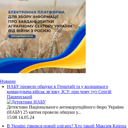
Новини
НАБУ провело обшуки в Генштабі та у колишнього
командувача військ зв’язку ЗСУ: при чому тут Сергій
Пашинський
Детективи Національного антикорупційного бюро України
(НАБУ) 25 квітня провели обшуки у...
15:08
14.05.24
В Україні з'явився новий олігарх? Хто такий Максим Кріппа