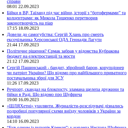
справи
08:01
22.09.2023
Бійки в ВР, Таїланд під час війни, історії з “ботофермами” та
колцентрами: як Микола Тищенко перетворив
законотворчість на піар
17:15
18.09.2023
Довели до самогубства: Сергій Хлань про смерть
ексочільника Херсонської ОДА Геннадія Лагути
21:44
17.09.2023
Політичне рішення? Єрмак забрав у відомства Кубракова
бюджет на електростанції та мости
21:12
17.09.2023
Сергій Пашинський - бандит, збройний барон, корупціонер
чи патріот України? Що відомо про найбільшого приватного
постачальника зброї для ЗСУ
11:26
17.09.2023
Речпорт, скандал на блокпосту, зламана щелепа дружини та
бійки в Раді. Що відомо про Шуфрича
19:00
16.09.2023
«ШЛЯХетні» ухилянти. Журналісти-розслідувачі дізнались
подробиці популярної схеми виїзду чоловіків з України за
кордон
14:10
16.09.2023
“Був одним із рупорів Кремля”: у нардепа Нестора Шуфрича