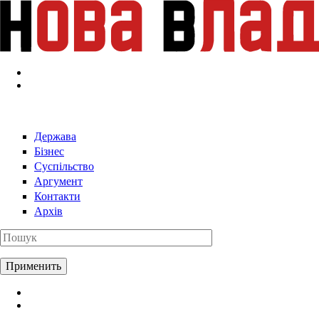
Перейти к основному содержанию
Держава
Бізнес
Суспільство
Аргумент
Контакти
Архів