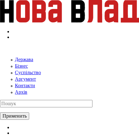
Перейти к основному содержанию
Держава
Бізнес
Суспільство
Аргумент
Контакти
Архів