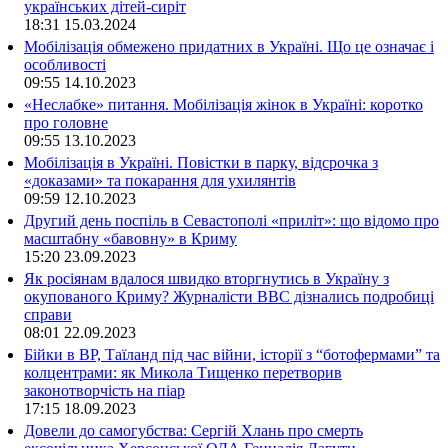
українських дітей-сиріт
18:31
15.03.2024
Мобілізація обмежено придатних в Україні. Що це означає і
особливості
09:55
14.10.2023
«Неслабке» питання. Мобілізація жінок в Україні: коротко
про головне
09:55
13.10.2023
Мобілізація в Україні. Повістки в парку, відсрочка з
«доказами» та покарання для ухилянтів
09:59
12.10.2023
Другий день поспіль в Севастополі «приліт»: що відомо про
масштабну «бавовну» в Криму
15:20
23.09.2023
Як росіянам вдалося швидко вторгнутись в Україну з
окупованого Криму? Журналісти ВВС дізнались подробиці
справи
08:01
22.09.2023
Бійки в ВР, Таїланд під час війни, історії з “ботофермами” та
колцентрами: як Микола Тищенко перетворив
законотворчість на піар
17:15
18.09.2023
Довели до самогубства: Сергій Хлань про смерть