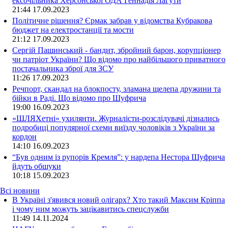
ексочільника Херсонської ОДА Геннадія Лагути
21:44
17.09.2023
Політичне рішення? Єрмак забрав у відомства Кубракова
бюджет на електростанції та мости
21:12
17.09.2023
Сергій Пашинський - бандит, збройний барон, корупціонер
чи патріот України? Що відомо про найбільшого приватного
постачальника зброї для ЗСУ
11:26
17.09.2023
Речпорт, скандал на блокпосту, зламана щелепа дружини та
бійки в Раді. Що відомо про Шуфрича
19:00
16.09.2023
«ШЛЯХетні» ухилянти. Журналісти-розслідувачі дізнались
подробиці популярної схеми виїзду чоловіків з України за
кордон
14:10
16.09.2023
“Був одним із рупорів Кремля”: у нардепа Нестора Шуфрича
йдуть обшуки
10:18
15.09.2023
Всі новини
В Україні з'явився новий олігарх? Хто такий Максим Кріппа
і чому ним можуть зацікавитись спецслужби
11:49 14.11.2024