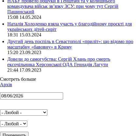
НАБУ провело обшуки в Генштабі та у колишнього
командувача військ зв’язку ЗСУ: при чому тут Сергій
Пашинський
15:08 14.05.2024
Наталія Холоденко взяла участь у благодійному проєкті для
українських дітей-сиріт
18:31 15.03.2024
Другий день поспіль в Севастополі «приліт»: що відомо про
масштабну «бавовну» в Криму
15:20 23.09.2023
Довели до самогубства: Сергій Хлань про смерть
ексочільника Херсонської ОДА Геннадія Лагути
21:44 17.09.2023
Смотреть больше
Архів