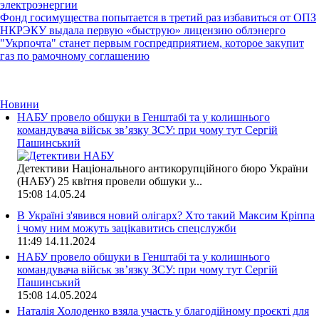
электроэнергии
Фонд госимущества попытается в третий раз избавиться от ОПЗ
НКРЭКУ выдала первую «быструю» лицензию облэнерго
"Укрпочта" станет первым госпредприятием, которое закупит
газ по рамочному соглашению
Новини
НАБУ провело обшуки в Генштабі та у колишнього
командувача військ зв’язку ЗСУ: при чому тут Сергій
Пашинський
Детективи Національного антикорупційного бюро України
(НАБУ) 25 квітня провели обшуки у...
15:08
14.05.24
В Україні з'явився новий олігарх? Хто такий Максим Кріппа
і чому ним можуть зацікавитись спецслужби
11:49
14.11.2024
НАБУ провело обшуки в Генштабі та у колишнього
командувача військ зв’язку ЗСУ: при чому тут Сергій
Пашинський
15:08
14.05.2024
Наталія Холоденко взяла участь у благодійному проєкті для