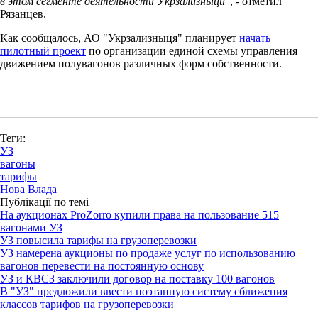
в этом сегменте деятельности Укрзализныци"
, - отметил
Рязанцев.
Как сообщалось, АО "Укрзализныця" планирует
начать
пилотный проект
по организации единой схемы управления
движением полувагонов различных форм собственности.
Теги:
УЗ
вагоны
тарифы
Нова Влада
Публікації по темі
На аукционах ProZorro купили права на пользование 515
вагонами УЗ
УЗ повысила тарифы на грузоперевозки
УЗ намерена аукционы по продаже услуг по использованию
вагонов перевести на постоянную основу
УЗ и КВСЗ заключили договор на поставку 100 вагонов
В "УЗ" предложили ввести поэтапную систему сближения
классов тарифов на грузоперевозки