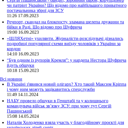
Сергій Пашинський - бандит, збройний барон, корупціонер
чи патріот України? Що відомо про найбільшого приватного
постачальника зброї для ЗСУ
11:26
17.09.2023
Речпорт, скандал на блокпосту, зламана щелепа дружини та
бійки в Раді. Що відомо про Шуфрича
19:00
16.09.2023
«ШЛЯХетні» ухилянти. Журналісти-розслідувачі дізнались
подробиці популярної схеми виїзду чоловіків з України за
кордон
14:10
16.09.2023
“Був одним із рупорів Кремля”: у нардепа Нестора Шуфрича
йдуть обшуки
10:18
15.09.2023
Всі новини
В Україні з'явився новий олігарх? Хто такий Максим Кріппа
і чому ним можуть зацікавитись спецслужби
11:49 14.11.2024
НАБУ провело обшуки в Генштабі та у колишнього
командувача військ зв’язку ЗСУ: при чому тут Сергій
Пашинський
15:08 14.05.2024
Наталія Холоденко взяла участь у благодійному проєкті для
українських дітей-сиріт