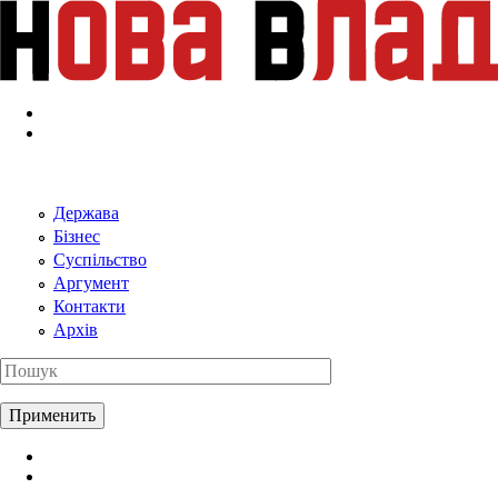
Перейти к основному содержанию
Держава
Бізнес
Суспільство
Аргумент
Контакти
Архів