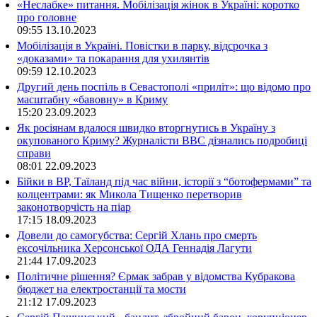
«Неслабке» питання. Мобілізація жінок в Україні: коротко
про головне
09:55
13.10.2023
Мобілізація в Україні. Повістки в парку, відсрочка з
«доказами» та покарання для ухилянтів
09:59
12.10.2023
Другий день поспіль в Севастополі «приліт»: що відомо про
масштабну «бавовну» в Криму
15:20
23.09.2023
Як росіянам вдалося швидко вторгнутись в Україну з
окупованого Криму? Журналісти ВВС дізнались подробиці
справи
08:01
22.09.2023
Бійки в ВР, Таїланд під час війни, історії з “ботофермами” та
колцентрами: як Микола Тищенко перетворив
законотворчість на піар
17:15
18.09.2023
Довели до самогубства: Сергій Хлань про смерть
ексочільника Херсонської ОДА Геннадія Лагути
21:44
17.09.2023
Політичне рішення? Єрмак забрав у відомства Кубракова
бюджет на електростанції та мости
21:12
17.09.2023