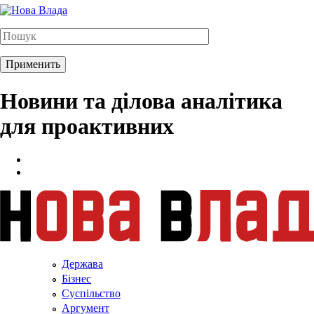
Новини та ділова аналітика
для проактивних
Держава
Бізнес
Суспільство
Аргумент