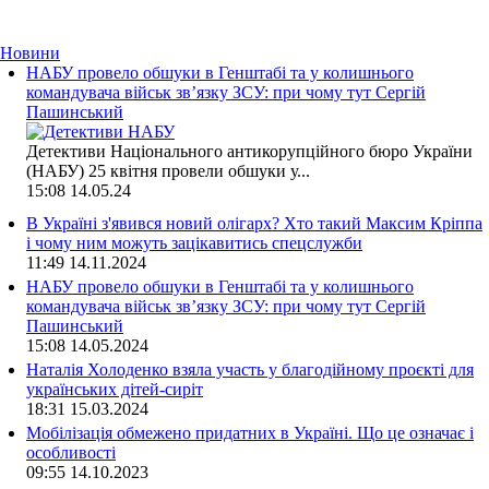
Новини
НАБУ провело обшуки в Генштабі та у колишнього
командувача військ зв’язку ЗСУ: при чому тут Сергій
Пашинський
Детективи Національного антикорупційного бюро України
(НАБУ) 25 квітня провели обшуки у...
15:08
14.05.24
В Україні з'явився новий олігарх? Хто такий Максим Кріппа
і чому ним можуть зацікавитись спецслужби
11:49
14.11.2024
НАБУ провело обшуки в Генштабі та у колишнього
командувача військ зв’язку ЗСУ: при чому тут Сергій
Пашинський
15:08
14.05.2024
Наталія Холоденко взяла участь у благодійному проєкті для
українських дітей-сиріт
18:31
15.03.2024
Мобілізація обмежено придатних в Україні. Що це означає і
особливості
09:55
14.10.2023