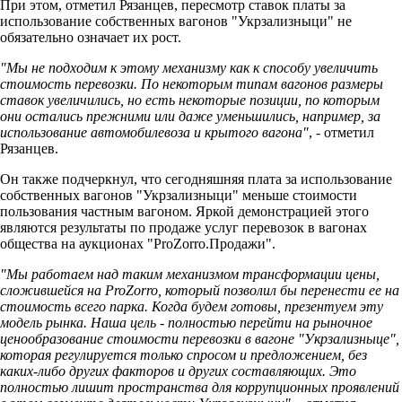
При этом, отметил Рязанцев, пересмотр ставок платы за
использование собственных вагонов "Укрзализныци" не
обязательно означает их рост.
"Мы не подходим к этому механизму как к способу увеличить
стоимость перевозки. По некоторым типам вагонов размеры
ставок увеличились, но есть некоторые позиции, по которым
они остались прежними или даже уменьшились, например, за
использование автомобилевоза и крытого вагона"
, - отметил
Рязанцев.
Он также подчеркнул, что сегодняшняя плата за использование
собственных вагонов "Укрзализныци" меньше стоимости
пользования частным вагоном. Яркой демонстрацией этого
являются результаты по продаже услуг перевозок в вагонах
общества на аукционах "ProZorro.Продажи".
"Мы работаем над таким механизмом трансформации цены,
сложившейся на ProZorro, который позволил бы перенести ее на
стоимость всего парка. Когда будем готовы, презентуем эту
модель рынка. Наша цель - полностью перейти на рыночное
ценообразование стоимости перевозки в вагоне "Укрзализныце",
которая регулируется только спросом и предложением, без
каких-либо других факторов и других составляющих. Это
полностью лишит пространства для коррупционных проявлений