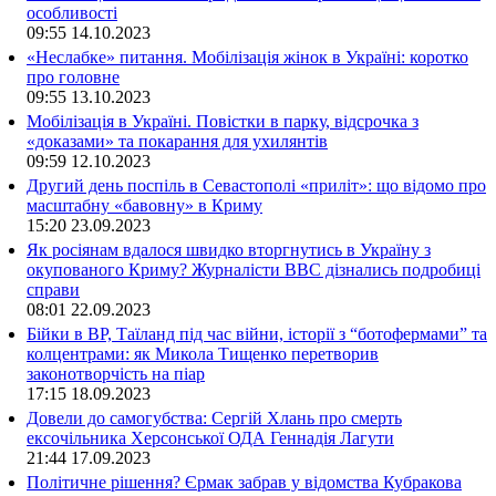
особливості
09:55
14.10.2023
«Неслабке» питання. Мобілізація жінок в Україні: коротко
про головне
09:55
13.10.2023
Мобілізація в Україні. Повістки в парку, відсрочка з
«доказами» та покарання для ухилянтів
09:59
12.10.2023
Другий день поспіль в Севастополі «приліт»: що відомо про
масштабну «бавовну» в Криму
15:20
23.09.2023
Як росіянам вдалося швидко вторгнутись в Україну з
окупованого Криму? Журналісти ВВС дізнались подробиці
справи
08:01
22.09.2023
Бійки в ВР, Таїланд під час війни, історії з “ботофермами” та
колцентрами: як Микола Тищенко перетворив
законотворчість на піар
17:15
18.09.2023
Довели до самогубства: Сергій Хлань про смерть
ексочільника Херсонської ОДА Геннадія Лагути
21:44
17.09.2023
Політичне рішення? Єрмак забрав у відомства Кубракова