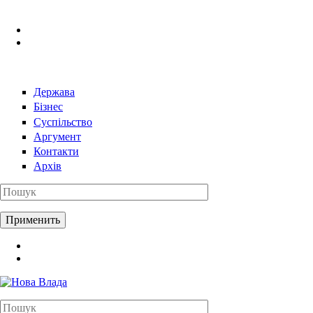
Перейти к основному содержанию
Держава
Бізнес
Суспільство
Аргумент
Контакти
Архів