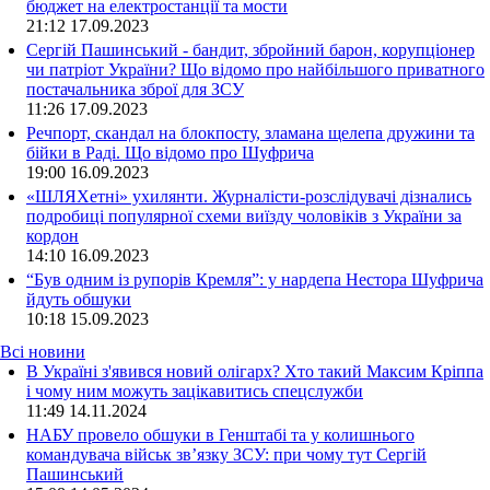
бюджет на електростанції та мости
21:12
17.09.2023
Сергій Пашинський - бандит, збройний барон, корупціонер
чи патріот України? Що відомо про найбільшого приватного
постачальника зброї для ЗСУ
11:26
17.09.2023
Речпорт, скандал на блокпосту, зламана щелепа дружини та
бійки в Раді. Що відомо про Шуфрича
19:00
16.09.2023
«ШЛЯХетні» ухилянти. Журналісти-розслідувачі дізнались
подробиці популярної схеми виїзду чоловіків з України за
кордон
14:10
16.09.2023
“Був одним із рупорів Кремля”: у нардепа Нестора Шуфрича
йдуть обшуки
10:18
15.09.2023
Всі новини
В Україні з'явився новий олігарх? Хто такий Максим Кріппа
і чому ним можуть зацікавитись спецслужби
11:49 14.11.2024
НАБУ провело обшуки в Генштабі та у колишнього
командувача військ зв’язку ЗСУ: при чому тут Сергій
Пашинський