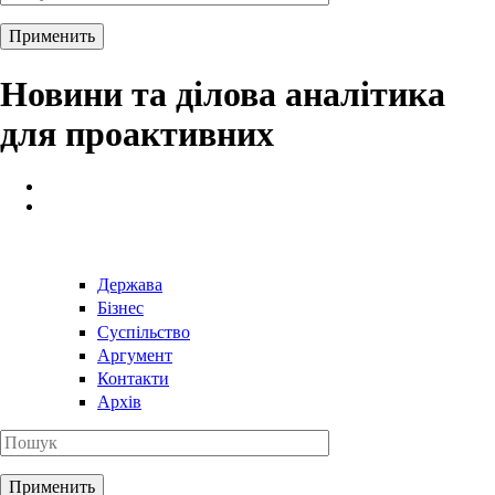
Новини та ділова аналітика
для проактивних
Держава
Бізнес
Суспільство
Аргумент
Контакти
Архів