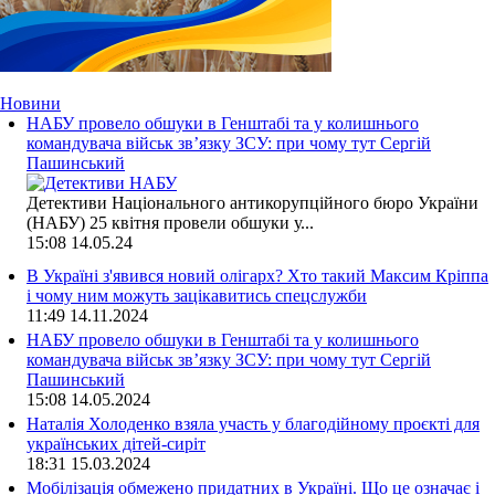
Новини
НАБУ провело обшуки в Генштабі та у колишнього
командувача військ зв’язку ЗСУ: при чому тут Сергій
Пашинський
Детективи Національного антикорупційного бюро України
(НАБУ) 25 квітня провели обшуки у...
15:08
14.05.24
В Україні з'явився новий олігарх? Хто такий Максим Кріппа
і чому ним можуть зацікавитись спецслужби
11:49
14.11.2024
НАБУ провело обшуки в Генштабі та у колишнього
командувача військ зв’язку ЗСУ: при чому тут Сергій
Пашинський
15:08
14.05.2024
Наталія Холоденко взяла участь у благодійному проєкті для
українських дітей-сиріт
18:31
15.03.2024
Мобілізація обмежено придатних в Україні. Що це означає і