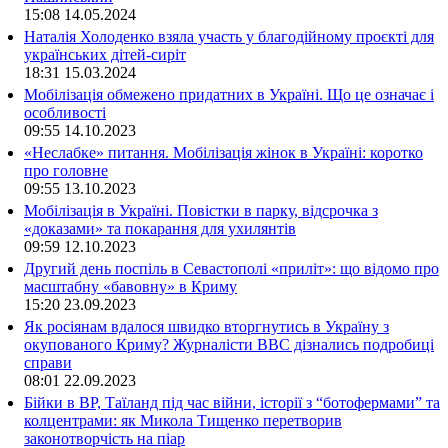
15:08
14.05.2024
Наталія Холоденко взяла участь у благодійному проєкті для
українських дітей-сиріт
18:31
15.03.2024
Мобілізація обмежено придатних в Україні. Що це означає і
особливості
09:55
14.10.2023
«Неслабке» питання. Мобілізація жінок в Україні: коротко
про головне
09:55
13.10.2023
Мобілізація в Україні. Повістки в парку, відсрочка з
«доказами» та покарання для ухилянтів
09:59
12.10.2023
Другий день поспіль в Севастополі «приліт»: що відомо про
масштабну «бавовну» в Криму
15:20
23.09.2023
Як росіянам вдалося швидко вторгнутись в Україну з
окупованого Криму? Журналісти ВВС дізнались подробиці
справи
08:01
22.09.2023
Бійки в ВР, Таїланд під час війни, історії з “ботофермами” та
колцентрами: як Микола Тищенко перетворив
законотворчість на піар