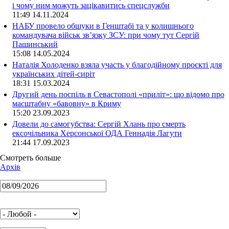
і чому ним можуть зацікавитись спецслужби
11:49 14.11.2024
НАБУ провело обшуки в Генштабі та у колишнього
командувача військ зв’язку ЗСУ: при чому тут Сергій
Пашинський
15:08 14.05.2024
Наталія Холоденко взяла участь у благодійному проєкті для
українських дітей-сиріт
18:31 15.03.2024
Другий день поспіль в Севастополі «приліт»: що відомо про
масштабну «бавовну» в Криму
15:20 23.09.2023
Довели до самогубства: Сергій Хлань про смерть
ексочільника Херсонської ОДА Геннадія Лагути
21:44 17.09.2023
Смотреть больше
Архів