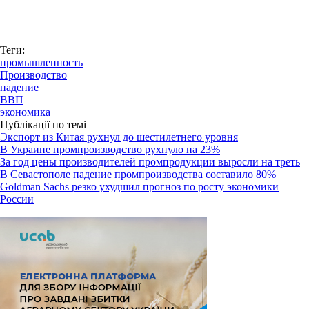
Теги:
промышленность
Производство
падение
ВВП
экономика
Публікації по темі
Экспорт из Китая рухнул до шестилетнего уровня
В Украине промпроизводство рухнуло на 23%
За год цены производителей промпродукции выросли на треть
В Севастополе падение промпроизводства составило 80%
Goldman Sachs резко ухудшил прогноз по росту экономики
России