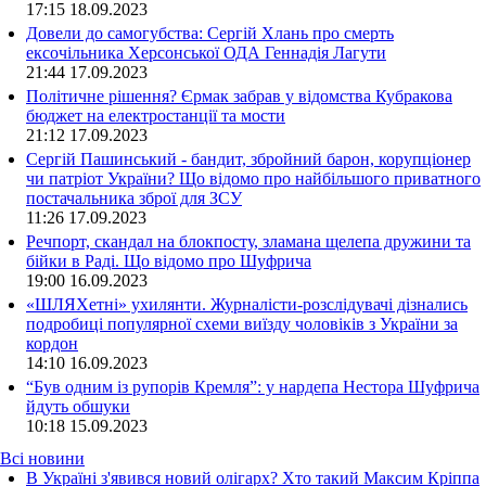
17:15
18.09.2023
Довели до самогубства: Сергій Хлань про смерть
ексочільника Херсонської ОДА Геннадія Лагути
21:44
17.09.2023
Політичне рішення? Єрмак забрав у відомства Кубракова
бюджет на електростанції та мости
21:12
17.09.2023
Сергій Пашинський - бандит, збройний барон, корупціонер
чи патріот України? Що відомо про найбільшого приватного
постачальника зброї для ЗСУ
11:26
17.09.2023
Речпорт, скандал на блокпосту, зламана щелепа дружини та
бійки в Раді. Що відомо про Шуфрича
19:00
16.09.2023
«ШЛЯХетні» ухилянти. Журналісти-розслідувачі дізнались
подробиці популярної схеми виїзду чоловіків з України за
кордон
14:10
16.09.2023
“Був одним із рупорів Кремля”: у нардепа Нестора Шуфрича
йдуть обшуки
10:18
15.09.2023
Всі новини
В Україні з'явився новий олігарх? Хто такий Максим Кріппа