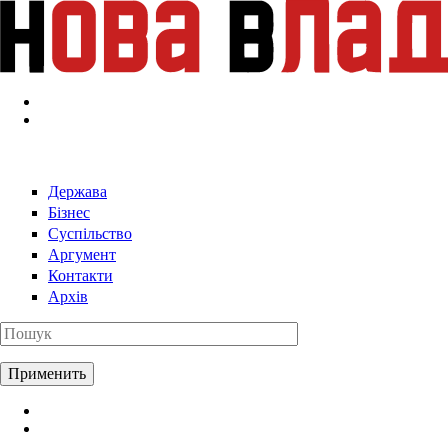
Перейти к основному содержанию
Держава
Бізнес
Суспільство
Аргумент
Контакти
Архів