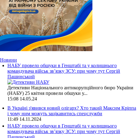
Новини
НАБУ провело обшуки в Генштабі та у колишнього
командувача військ зв’язку ЗСУ: при чому тут Сергій
Пашинський
Детективи Національного антикорупційного бюро України
(НАБУ) 25 квітня провели обшуки у...
15:08
14.05.24
В Україні з'явився новий олігарх? Хто такий Максим Кріппа
і чому ним можуть зацікавитись спецслужби
11:49
14.11.2024
НАБУ провело обшуки в Генштабі та у колишнього
командувача військ зв’язку ЗСУ: при чому тут Сергій
Пашинський