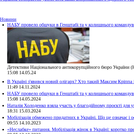
Новини
НАБУ провело обшуки в Генштабі та у колишнього командува
Детективи Національного антикорупційного бюро України (Н
15:08
14.05.24
В Україні з'явився новий олігарх? Хто такий Максим Кріппа
11:49
14.11.2024
НАБУ провело обшуки в Генштабі та у колишнього командува
15:08
14.05.2024
Наталія Холоденко взяла участь у благодійному проєкті для у
18:31
15.03.2024
Мобілізація обмежено придатних в Україні. Що це означає і 
09:55
14.10.2023
«Неслабке» питання. Мобілізація жінок в Україні: коротко пр