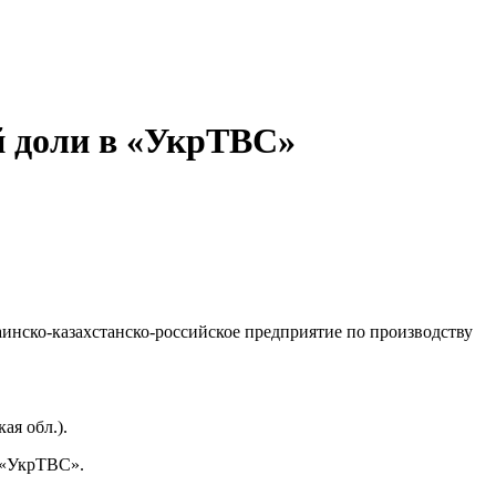
й доли в «УкрТВС»
раинско-казахстанско-российское предприятие по производству
я обл.).
 «УкрТВС».