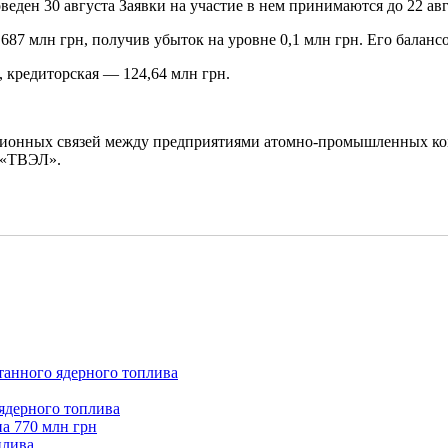
веден 30 августа Заявки на участие в нем принимаются до 22 авг
7 млн грн, получив убыток на уровне 0,1 млн грн. Его балансо
 кредиторская — 124,64 млн грн.
ационных связей между предприятиями атомно-промышленных ко
 «ТВЭЛ».
танного ядерного топлива
 ядерного топлива
а 770 млн грн
плива