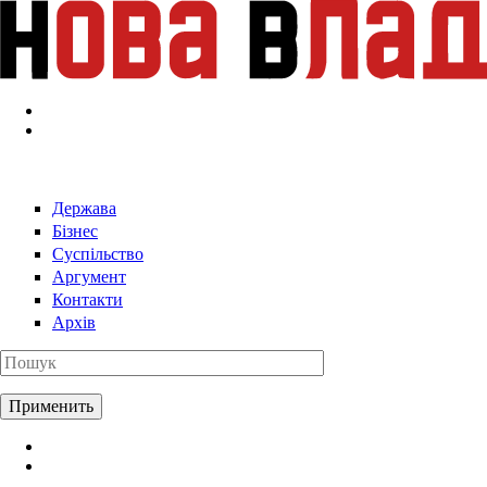
Перейти к основному содержанию
Держава
Бізнес
Суспільство
Аргумент
Контакти
Архів