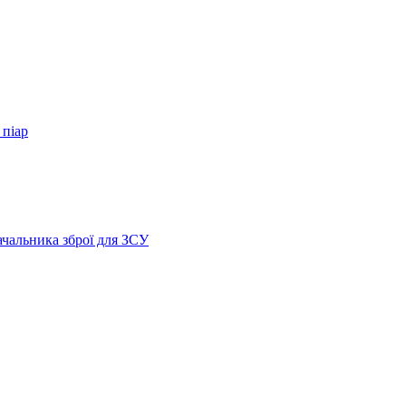
 піар
ачальника зброї для ЗСУ