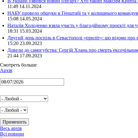
В Україні з'явився новий олігарх? Хто такий Максим Кріппа
11:49 14.11.2024
НАБУ провело обшуки в Генштабі та у колишнього командува
15:08 14.05.2024
Наталія Холоденко взяла участь у благодійному проєкті для у
18:31 15.03.2024
Другий день поспіль в Севастополі «приліт»: що відомо про
15:20 23.09.2023
Довели до самогубства: Сергій Хлань про смерть ексочільни
21:44 17.09.2023
Смотреть больше
Архів
Весь архів
Всі новини