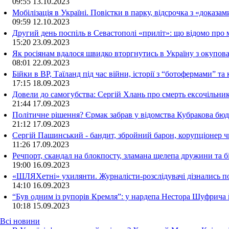
09:55
13.10.2023
Мобілізація в Україні. Повістки в парку, відсрочка з «доказа
09:59
12.10.2023
Другий день поспіль в Севастополі «приліт»: що відомо про
15:20
23.09.2023
Як росіянам вдалося швидко вторгнутись в Україну з окупо
08:01
22.09.2023
Бійки в ВР, Таїланд під час війни, історії з “ботофермами” 
17:15
18.09.2023
Довели до самогубства: Сергій Хлань про смерть ексочільни
21:44
17.09.2023
Політичне рішення? Єрмак забрав у відомства Кубракова бюдж
21:12
17.09.2023
Сергій Пашинський - бандит, збройний барон, корупціонер ч
11:26
17.09.2023
Речпорт, скандал на блокпосту, зламана щелепа дружини та 
19:00
16.09.2023
«ШЛЯХетні» ухилянти. Журналісти-розслідувачі дізнались под
14:10
16.09.2023
“Був одним із рупорів Кремля”: у нардепа Нестора Шуфрича
10:18
15.09.2023
Всі новини