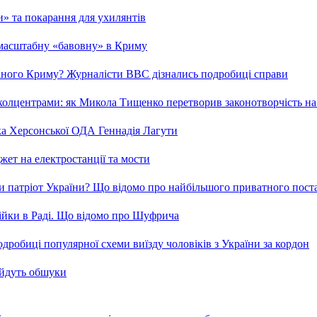
ми» та покарання для ухилянтів
 масштабну «бавовну» в Криму
ваного Криму? Журналісти ВВС дізнались подробиці справи
та колцентрами: як Микола Тищенко перетворив законотворчість на
ка Херсонської ОДА Геннадія Лагути
ет на електростанції та мости
и патріот України? Що відомо про найбільшого приватного пост
бійки в Раді. Що відомо про Шуфрича
робиці популярної схеми виїзду чоловіків з України за кордон
 йдуть обшуки