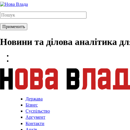
Новини та ділова аналітика д
Держава
Бізнес
Суспільство
Аргумент
Контакти
Архів