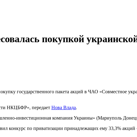
есовалась покупкой украинско
 на покупку государственного пакета акций в ЧАО «Совместное ук
ости НКЦБФР», передает
Нова Влада
.
шленно-инвестиционная компания Украины» (Мариуполь Донецка
явил конкурс по приватизации принадлежащих ему 33,3% акций