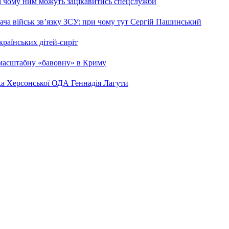
 і чому ним можуть зацікавитись спецслужби
ча військ зв’язку ЗСУ: при чому тут Сергій Пашинський
країнських дітей-сиріт
 масштабну «бавовну» в Криму
ка Херсонської ОДА Геннадія Лагути