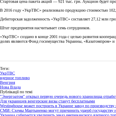
Стартовая цена пакета акций — 921 тыс. грн. Аукцион будет про
В 2016 году «УкрТВС» реализовало продукцию стоимостью 102,68
Дебиторская задолженность «УкрТВС» составляет 27,12 млн грн,
Штат предприятия насчитывает семь сотрудников.
«УкрТВС» создано в конце 2001 года с целью развития коопер
долях являются Фонд госимущества Украины, «Казатомпром» и
Теги:
УкрТВС
ядерное топливо
Венгрия
Нова Влада
Публікації по темі
"Энергоатом" открыл первую очередь нового хранилища отрабо
Для украинцев венгерские визы станут бесплатными
Westinghouse может построить в Украине завод по производству
СМИ: Схемы Мартыненко могут причинить ущерб государству н
Украина собирается увеличить заказ американского ядерного то