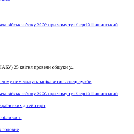
ча військ зв’язку ЗСУ: при чому тут Сергій Пашинський
АБУ) 25 квітня провели обшуки у...
 і чому ним можуть зацікавитись спецслужби
ча військ зв’язку ЗСУ: при чому тут Сергій Пашинський
країнських дітей-сиріт
особливості
о головне