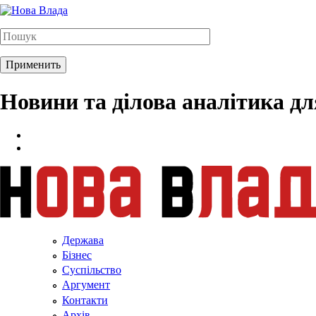
Новини та ділова аналітика д
Держава
Бізнес
Суспільство
Аргумент
Контакти
Архів