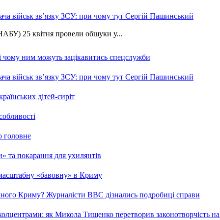
ча військ зв’язку ЗСУ: при чому тут Сергій Пашинський
АБУ) 25 квітня провели обшуки у...
 і чому ним можуть зацікавитись спецслужби
ча військ зв’язку ЗСУ: при чому тут Сергій Пашинський
країнських дітей-сиріт
особливості
о головне
ми» та покарання для ухилянтів
 масштабну «бавовну» в Криму
ваного Криму? Журналісти ВВС дізнались подробиці справи
та колцентрами: як Микола Тищенко перетворив законотворчість на