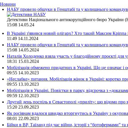
Новини
НАБУ провело обшуки в Генштабі та у колишнього командува
Детективи Національного антикорупційного бюро України (Н
15:08
14.05.24
В Україні з'явився новий олігарх? Хто такий Максим Кріппа
11:49
14.11.2024
НАБУ провело обшуки в Генштабі та у колишнього командува
15:08
14.05.2024
Наталія Холоденко взяла участь у благодійному проєкті для у
18:31
15.03.2024
Мобілізація обмежено придатних в Україні. Що це означає і 
09:55
14.10.2023
«Неслабке» питання. Мобілізація жінок в Україні: коротко пр
09:55
13.10.2023
Мобілізація в Україні. Повістки в парку, відсрочка з «доказа
09:59
12.10.2023
Другий день поспіль в Севастополі «приліт»: що відомо про
15:20
23.09.2023
Як росіянам вдалося швидко вторгнутись в Україну з окупо
08:01
22.09.2023
Бійки в ВР, Таїланд під час війни, історії з “ботофермами” 