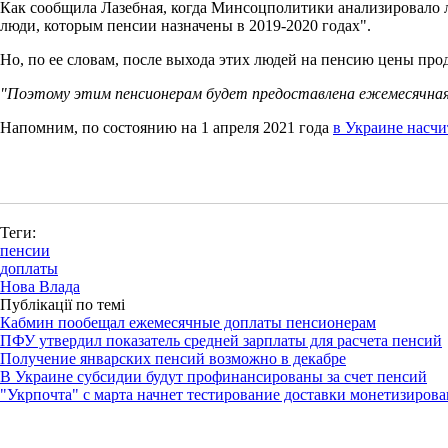
Как сообщила Лазебная, когда Минсоцполитики анализировало л
люди, которым пенсии назначены в 2019-2020 годах".
Но, по ее словам, после выхода этих людей на пенсию цены про
"Поэтому этим пенсионерам будет предоставлена ежемесячная д
Напомним, по состоянию на 1 апреля 2021 года
в Украине насчи
Теги:
пенсии
доплаты
Нова Влада
Публікації по темі
Кабмин пообещал ежемесячные доплаты пенсионерам
ПФУ утвердил показатель средней зарплаты для расчета пенсий
Получение январских пенсий возможно в декабре
В Украине субсидии будут профинансированы за счет пенсий
"Укрпочта" с марта начнет тестирование доставки монетизиро