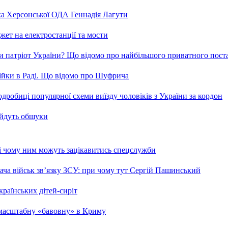
ка Херсонської ОДА Геннадія Лагути
ет на електростанції та мости
и патріот України? Що відомо про найбільшого приватного пост
бійки в Раді. Що відомо про Шуфрича
робиці популярної схеми виїзду чоловіків з України за кордон
 йдуть обшуки
 і чому ним можуть зацікавитись спецслужби
ча військ зв’язку ЗСУ: при чому тут Сергій Пашинський
країнських дітей-сиріт
 масштабну «бавовну» в Криму