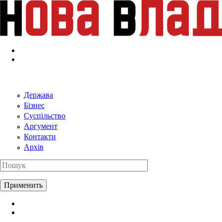
Перейти к основному содержанию
Держава
Бізнес
Суспільство
Аргумент
Контакти
Архів