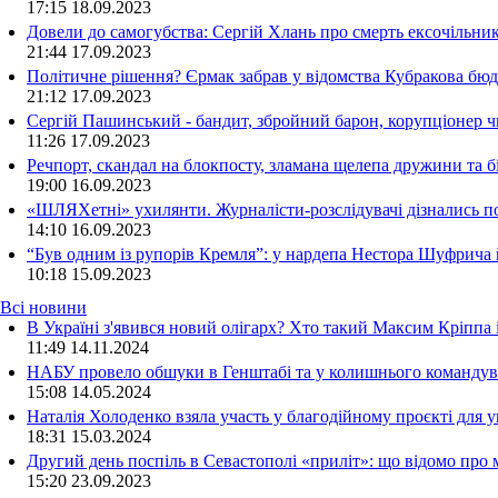
17:15
18.09.2023
Довели до самогубства: Сергій Хлань про смерть ексочільни
21:44
17.09.2023
Політичне рішення? Єрмак забрав у відомства Кубракова бюдж
21:12
17.09.2023
Сергій Пашинський - бандит, збройний барон, корупціонер ч
11:26
17.09.2023
Речпорт, скандал на блокпосту, зламана щелепа дружини та 
19:00
16.09.2023
«ШЛЯХетні» ухилянти. Журналісти-розслідувачі дізнались под
14:10
16.09.2023
“Був одним із рупорів Кремля”: у нардепа Нестора Шуфрича
10:18
15.09.2023
Всі новини
В Україні з'явився новий олігарх? Хто такий Максим Кріппа
11:49 14.11.2024
НАБУ провело обшуки в Генштабі та у колишнього командува
15:08 14.05.2024
Наталія Холоденко взяла участь у благодійному проєкті для у
18:31 15.03.2024
Другий день поспіль в Севастополі «приліт»: що відомо про
15:20 23.09.2023