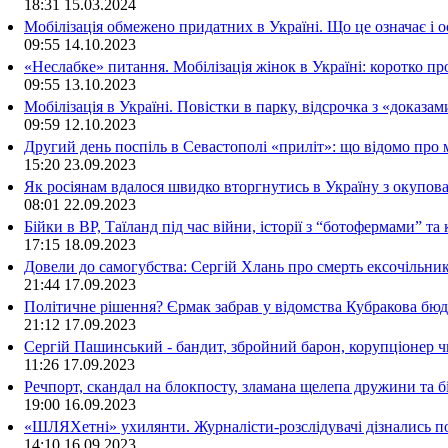
18:31
15.03.2024
Мобілізація обмежено придатних в Україні. Що це означає і 
09:55
14.10.2023
«Неслабке» питання. Мобілізація жінок в Україні: коротко пр
09:55
13.10.2023
Мобілізація в Україні. Повістки в парку, відсрочка з «доказа
09:59
12.10.2023
Другий день поспіль в Севастополі «приліт»: що відомо про
15:20
23.09.2023
Як росіянам вдалося швидко вторгнутись в Україну з окупо
08:01
22.09.2023
Бійки в ВР, Таїланд під час війни, історії з “ботофермами” 
17:15
18.09.2023
Довели до самогубства: Сергій Хлань про смерть ексочільни
21:44
17.09.2023
Політичне рішення? Єрмак забрав у відомства Кубракова бюдж
21:12
17.09.2023
Сергій Пашинський - бандит, збройний барон, корупціонер ч
11:26
17.09.2023
Речпорт, скандал на блокпосту, зламана щелепа дружини та 
19:00
16.09.2023
«ШЛЯХетні» ухилянти. Журналісти-розслідувачі дізнались под
14:10
16.09.2023