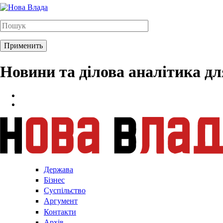
Новини та ділова аналітика д
Держава
Бізнес
Суспільство
Аргумент
Контакти
Архів