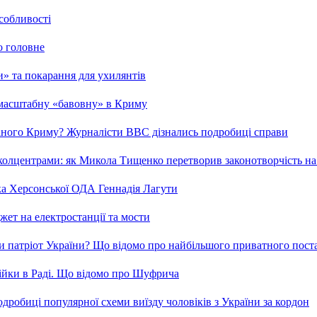
особливості
о головне
ми» та покарання для ухилянтів
 масштабну «бавовну» в Криму
ваного Криму? Журналісти ВВС дізнались подробиці справи
та колцентрами: як Микола Тищенко перетворив законотворчість на
ка Херсонської ОДА Геннадія Лагути
ет на електростанції та мости
и патріот України? Що відомо про найбільшого приватного пост
бійки в Раді. Що відомо про Шуфрича
робиці популярної схеми виїзду чоловіків з України за кордон