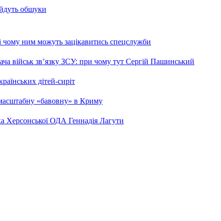
 йдуть обшуки
 і чому ним можуть зацікавитись спецслужби
ча військ зв’язку ЗСУ: при чому тут Сергій Пашинський
країнських дітей-сиріт
 масштабну «бавовну» в Криму
ка Херсонської ОДА Геннадія Лагути