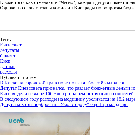
Кроме того, как отмечают в "Чесно", каждый депутат имеет пра
Однако, по словам главы комиссии Киеврады по вопросам бюдже
Теги:
Киевсовет
депутаты
бюджет
Киев
данные
расходы
Публікації по темі
В Киеве на городской транспорт потратят более 83 млрд грн
Депутат Киевсовета признался, что раздает бюджетные деньги и
Киев выделит свыше 100 млн грн на реконструкцию теплосетей
В следующем году расходы на медицину увеличатся на 18,2 млр
Депутаты хотят подбросить "Укравтодору" еще 15,5 млрд грн