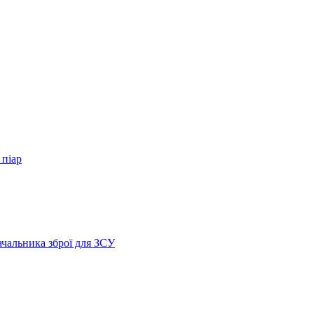
 піар
ачальника зброї для ЗСУ