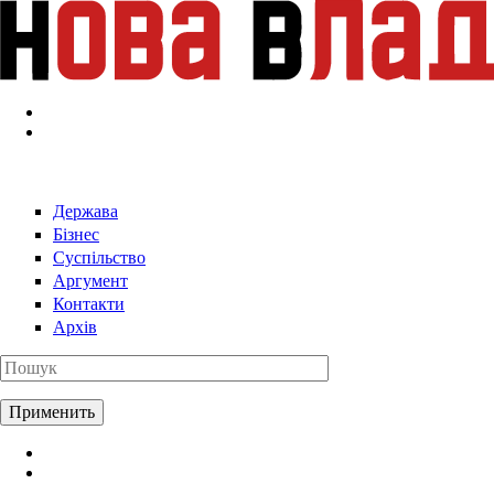
Перейти к основному содержанию
Держава
Бізнес
Суспільство
Аргумент
Контакти
Архів