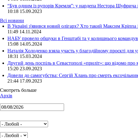
“Був одним із рупорів Кремля”: у нардепа Нестора Шуфрича
10:18
15.09.2023
Всі новини
В Україні з'явився новий олігарх? Хто такий Максим Кріппа
11:49 14.11.2024
НАБУ провело обшуки в Генштабі та у колишнього командува
15:08 14.05.2024
Наталія Холоденко взяла участь у благодійному проєкті для у
18:31 15.03.2024
Другий день поспіль в Севастополі «приліт»: що відомо про
15:20 23.09.2023
Довели до самогубства: Сергій Хлань про смерть ексочільни
21:44 17.09.2023
Смотреть больше
Архів