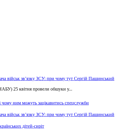
ча військ зв’язку ЗСУ: при чому тут Сергій Пашинський
АБУ) 25 квітня провели обшуки у...
 і чому ним можуть зацікавитись спецслужби
ча військ зв’язку ЗСУ: при чому тут Сергій Пашинський
країнських дітей-сиріт