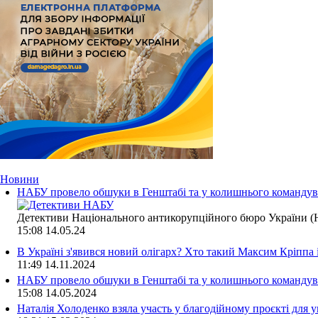
Новини
НАБУ провело обшуки в Генштабі та у колишнього командува
Детективи Національного антикорупційного бюро України (Н
15:08
14.05.24
В Україні з'явився новий олігарх? Хто такий Максим Кріппа
11:49
14.11.2024
НАБУ провело обшуки в Генштабі та у колишнього командува
15:08
14.05.2024
Наталія Холоденко взяла участь у благодійному проєкті для у