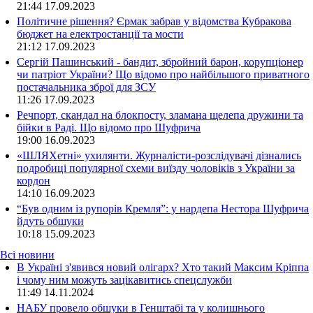
21:44
17.09.2023
Політичне рішення? Єрмак забрав у відомства Кубракова
бюджет на електростанції та мости
21:12
17.09.2023
Сергій Пашинський - бандит, збройний барон, корупціонер
чи патріот України? Що відомо про найбільшого приватного
постачальника зброї для ЗСУ
11:26
17.09.2023
Речпорт, скандал на блокпосту, зламана щелепа дружини та
бійки в Раді. Що відомо про Шуфрича
19:00
16.09.2023
«ШЛЯХетні» ухилянти. Журналісти-розслідувачі дізнались
подробиці популярної схеми виїзду чоловіків з України за
кордон
14:10
16.09.2023
“Був одним із рупорів Кремля”: у нардепа Нестора Шуфрича
йдуть обшуки
10:18
15.09.2023
Всі новини
В Україні з'явився новий олігарх? Хто такий Максим Кріппа
і чому ним можуть зацікавитись спецслужби
11:49 14.11.2024
НАБУ провело обшуки в Генштабі та у колишнього