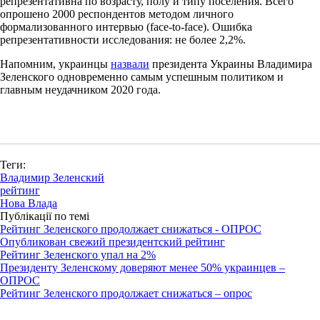
репрезентативна по возрасту, полу и типу поселения. Всего
опрошено 2000 респондентов методом личного
формализованного интервью (face-to-face). Ошибка
репрезентативности исследования: не более 2,2%.
Напомним, украинцы
назвали
президента Украины Владимира
Зеленского одновременно самым успешным политиком и
главным неудачником 2020 года.
Теги:
Владимир Зеленский
рейтинг
Нова Влада
Публікації по темі
Рейтинг Зеленского продолжает снижаться - ОПРОС
Опубликован свежий президентский рейтинг
Рейтинг Зеленского упал на 2%
Президенту Зеленскому доверяют менее 50% украинцев –
ОПРОС
Рейтинг Зеленского продолжает снижаться – опрос