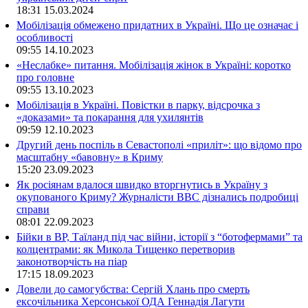
18:31
15.03.2024
Мобілізація обмежено придатних в Україні. Що це означає і
особливості
09:55
14.10.2023
«Неслабке» питання. Мобілізація жінок в Україні: коротко
про головне
09:55
13.10.2023
Мобілізація в Україні. Повістки в парку, відсрочка з
«доказами» та покарання для ухилянтів
09:59
12.10.2023
Другий день поспіль в Севастополі «приліт»: що відомо про
масштабну «бавовну» в Криму
15:20
23.09.2023
Як росіянам вдалося швидко вторгнутись в Україну з
окупованого Криму? Журналісти ВВС дізнались подробиці
справи
08:01
22.09.2023
Бійки в ВР, Таїланд під час війни, історії з “ботофермами” та
колцентрами: як Микола Тищенко перетворив
законотворчість на піар
17:15
18.09.2023
Довели до самогубства: Сергій Хлань про смерть
ексочільника Херсонської ОДА Геннадія Лагути