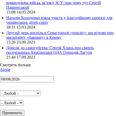
командувача військ зв’язку ЗСУ: при чому тут Сергій
Пашинський
15:08 14.05.2024
Наталія Холоденко взяла участь у благодійному проєкті для
українських дітей-сиріт
18:31 15.03.2024
Другий день поспіль в Севастополі «приліт»: що відомо про
масштабну «бавовну» в Криму
15:20 23.09.2023
Довели до самогубства: Сергій Хлань про смерть
ексочільника Херсонської ОДА Геннадія Лагути
21:44 17.09.2023
Смотреть больше
Архів