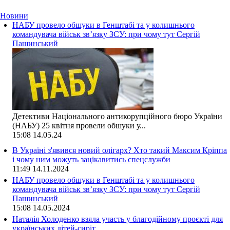
Новини
НАБУ провело обшуки в Генштабі та у колишнього
командувача військ зв’язку ЗСУ: при чому тут Сергій
Пашинський
Детективи Національного антикорупційного бюро України
(НАБУ) 25 квітня провели обшуки у...
15:08
14.05.24
В Україні з'явився новий олігарх? Хто такий Максим Кріппа
і чому ним можуть зацікавитись спецслужби
11:49
14.11.2024
НАБУ провело обшуки в Генштабі та у колишнього
командувача військ зв’язку ЗСУ: при чому тут Сергій
Пашинський
15:08
14.05.2024
Наталія Холоденко взяла участь у благодійному проєкті для
українських дітей-сиріт