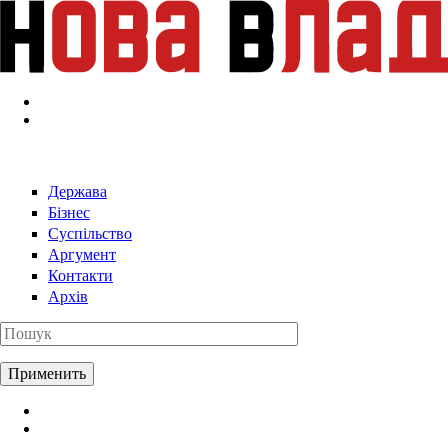
Перейти к основному содержанию
Держава
Бізнес
Суспільство
Аргумент
Контакти
Архів