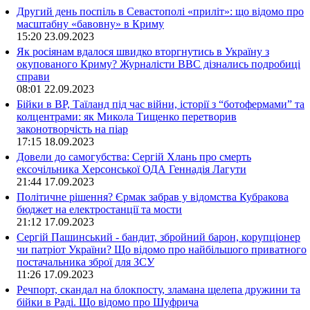
Другий день поспіль в Севастополі «приліт»: що відомо про
масштабну «бавовну» в Криму
15:20
23.09.2023
Як росіянам вдалося швидко вторгнутись в Україну з
окупованого Криму? Журналісти ВВС дізнались подробиці
справи
08:01
22.09.2023
Бійки в ВР, Таїланд під час війни, історії з “ботофермами” та
колцентрами: як Микола Тищенко перетворив
законотворчість на піар
17:15
18.09.2023
Довели до самогубства: Сергій Хлань про смерть
ексочільника Херсонської ОДА Геннадія Лагути
21:44
17.09.2023
Політичне рішення? Єрмак забрав у відомства Кубракова
бюджет на електростанції та мости
21:12
17.09.2023
Сергій Пашинський - бандит, збройний барон, корупціонер
чи патріот України? Що відомо про найбільшого приватного
постачальника зброї для ЗСУ
11:26
17.09.2023
Речпорт, скандал на блокпосту, зламана щелепа дружини та
бійки в Раді. Що відомо про Шуфрича