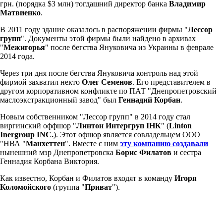
грн. (порядка $3 млн) тогдашний директор банка
Владимир
Матвиенко
.
В 2011 году здание оказалось в распоряжении фирмы "
Лессор
групп
". Документы этой фирмы были найдено в архивах
"
Межигорья
" после бегства Януковича из Украины в феврале
2014 года.
Через три дня после бегства Януковича контроль над этой
фирмой захватил некто
Олег Семенов
. Его представителем в
другом корпоративном конфликте по ПАТ "Днепропетровский
маслоэкстракционный завод" был
Геннадий Корбан
.
Новым собственником "Лессор групп" в 2014 году стал
виргинский оффшор "
Линтон Интергруп ІНК
" (
Linton
Inergroup INC.
). Этот офшор является совладельцем ООО
"НВА "
Манхеттен
". Вместе с ним
эту компанию создавали
нынешний мэр Днепропетровска
Борис Филатов
и сестра
Геннадия Корбана Виктория.
Как известно, Корбан и Филатов входят в команду
Игоря
Коломойского
(группа "
Приват
").