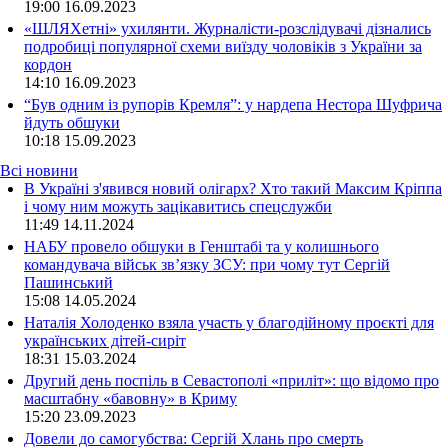
19:00
16.09.2023
«ШЛЯХетні» ухилянти. Журналісти-розслідувачі дізнались
подробиці популярної схеми виїзду чоловіків з України за
кордон
14:10
16.09.2023
“Був одним із рупорів Кремля”: у нардепа Нестора Шуфрича
йдуть обшуки
10:18
15.09.2023
Всі новини
В Україні з'явився новий олігарх? Хто такий Максим Кріппа
і чому ним можуть зацікавитись спецслужби
11:49 14.11.2024
НАБУ провело обшуки в Генштабі та у колишнього
командувача військ зв’язку ЗСУ: при чому тут Сергій
Пашинський
15:08 14.05.2024
Наталія Холоденко взяла участь у благодійному проєкті для
українських дітей-сиріт
18:31 15.03.2024
Другий день поспіль в Севастополі «приліт»: що відомо про
масштабну «бавовну» в Криму
15:20 23.09.2023
Довели до самогубства: Сергій Хлань про смерть