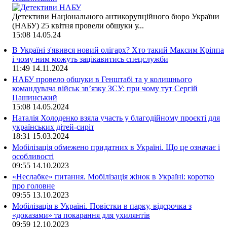
Детективи Національного антикорупційного бюро України
(НАБУ) 25 квітня провели обшуки у...
15:08
14.05.24
В Україні з'явився новий олігарх? Хто такий Максим Кріппа
і чому ним можуть зацікавитись спецслужби
11:49
14.11.2024
НАБУ провело обшуки в Генштабі та у колишнього
командувача військ зв’язку ЗСУ: при чому тут Сергій
Пашинський
15:08
14.05.2024
Наталія Холоденко взяла участь у благодійному проєкті для
українських дітей-сиріт
18:31
15.03.2024
Мобілізація обмежено придатних в Україні. Що це означає і
особливості
09:55
14.10.2023
«Неслабке» питання. Мобілізація жінок в Україні: коротко
про головне
09:55
13.10.2023
Мобілізація в Україні. Повістки в парку, відсрочка з
«доказами» та покарання для ухилянтів
09:59
12.10.2023