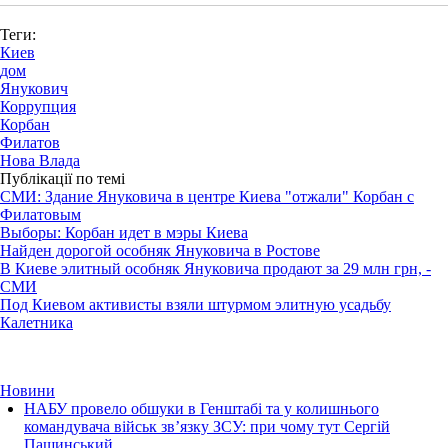
Теги:
Киев
дом
Янукович
Коррупция
Корбан
Филатов
Нова Влада
Публікації по темі
СМИ: Здание Януковича в центре Киева "отжали" Корбан с
Филатовым
Выборы: Корбан идет в мэры Киева
Найден дорогой особняк Януковича в Ростове
В Киеве элитный особняк Януковича продают за 29 млн грн, -
СМИ
Под Киевом активисты взяли штурмом элитную усадьбу
Калетника
Новини
НАБУ провело обшуки в Генштабі та у колишнього
командувача військ зв’язку ЗСУ: при чому тут Сергій
Пашинський