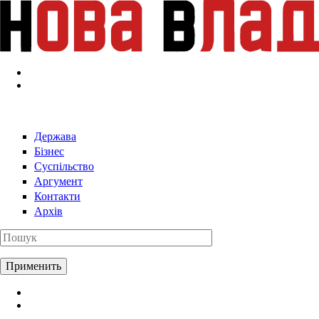
Перейти к основному содержанию
Держава
Бізнес
Суспільство
Аргумент
Контакти
Архів