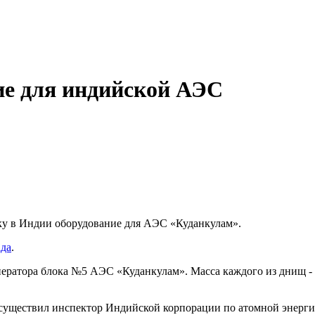
ие для индийской АЭС
ку в Индии оборудование для АЭС «Куданкулам».
да
.
атора блока №5 АЭС «Куданкулам». Масса каждого из днищ - 19,5
существил инспектор Индийской корпорации по атомной энергии