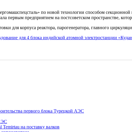
нергомашспецсталь» по новой технологии способом секционной
ала первым предприятием на постсоветском пространстве, котор
и для корпуса реактора, парогенератора, главного циркуляцио
удование для 4 блока индийской атомной электростанции «Куда
оительства первого блока Турецкой АЭС
 АЭС
 Temirtau на поставку валков