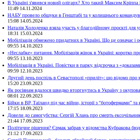
В Україні з'явився новий олігарх? Хто такий Максим Кріппа
11:49
14.11.2024
НАБУ провело обшуки в Генштабі та у колишнього командува
15:08
14.05.2024
Наталія Холоденко взяла участь у благодійному проєкті для у
18:31
15.03.2024
Мобілізація обмежено придатних в Україні. Що це означає і 
09:55
14.10.2023
«Неслабке» питання. Мобілізація жінок в Україні: коротко пр
09:55
13.10.2023
Мобілізація в Україні. Повістки в парку, відсрочка з «доказа
09:59
12.10.2023
Другий день поспіль в Севастополі «приліт»: що відомо про
15:20
23.09.2023
Як росіянам вдалося швидко вторгнутись в Україну з окупо
08:01
22.09.2023
Бійки в ВР, Таїланд під час війни, історії з “ботофермами” 
17:15
18.09.2023
Довели до самогубства: Сергій Хлань про смерть ексочільни
21:44
17.09.2023
Політичне рішення? Єрмак забрав у відомства Кубракова бюдж
21:12
17.09.2023