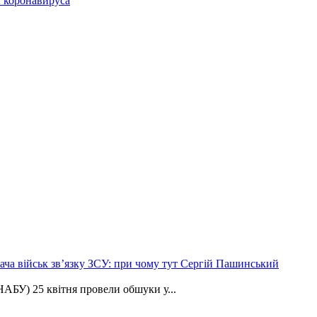
ы коронавируса
ча військ зв’язку ЗСУ: при чому тут Сергій Пашинський
АБУ) 25 квітня провели обшуки у...