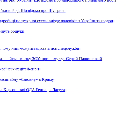
и патріот України? Що відомо про найбільшого приватного пост
бійки в Раді. Що відомо про Шуфрича
робиці популярної схеми виїзду чоловіків з України за кордон
 йдуть обшуки
 і чому ним можуть зацікавитись спецслужби
ча військ зв’язку ЗСУ: при чому тут Сергій Пашинський
країнських дітей-сиріт
 масштабну «бавовну» в Криму
ка Херсонської ОДА Геннадія Лагути