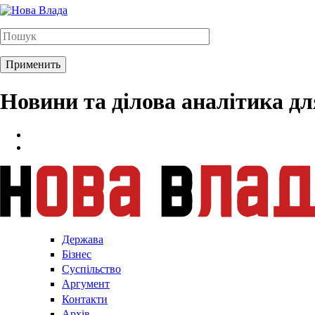
Новини та ділова аналітика д
Держава
Бізнес
Суспільство
Аргумент
Контакти
Архів