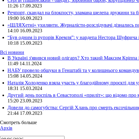
Сергій Пашинський - бандит, збройний барон, корупціонер ч
11:26
17.09.2023
Речпорт, скандал на блокпосту, зламана щелепа дружини та 
19:00
16.09.2023
«ШЛЯХетні» ухилянти. Журналісти-розслідувачі дізнались под
14:10
16.09.2023
“Був одним із рупорів Кремля”: у нардепа Нестора Шуфрича
10:18
15.09.2023
Всі новини
В Україні з'явився новий олігарх? Хто такий Максим Кріппа
11:49 14.11.2024
НАБУ провело обшуки в Генштабі та у колишнього командува
15:08 14.05.2024
Наталія Холоденко взяла участь у благодійному проєкті для у
18:31 15.03.2024
Другий день поспіль в Севастополі «приліт»: що відомо про
15:20 23.09.2023
Довели до самогубства: Сергій Хлань про смерть ексочільни
21:44 17.09.2023
Смотреть больше
Архів