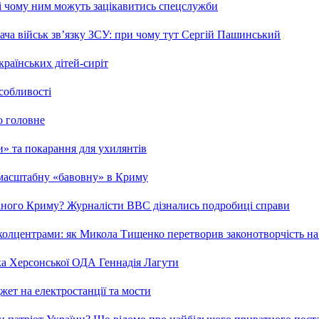
 і чому ним можуть зацікавитись спецслужби
ча військ зв’язку ЗСУ: при чому тут Сергій Пашинський
країнських дітей-сиріт
особливості
о головне
ми» та покарання для ухилянтів
 масштабну «бавовну» в Криму
ваного Криму? Журналісти ВВС дізнались подробиці справи
та колцентрами: як Микола Тищенко перетворив законотворчість на
ка Херсонської ОДА Геннадія Лагути
ет на електростанції та мости