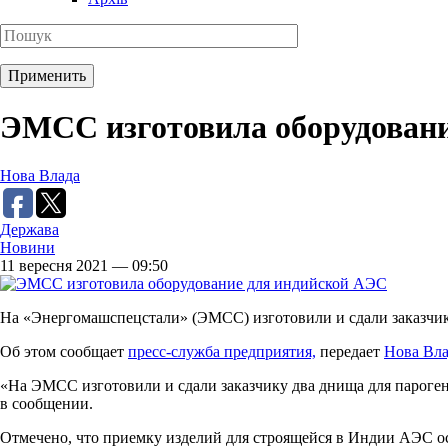
ЭМСС изготовила оборудован
Нова Влада
Держава
Новини
11 вересня 2021 — 09:50
На «Энергомашспецстали» (ЭМСС) изготовили и сдали заказчи
Об этом сообщает
пресс-служба предприятия,
передает
Нова Вла
«На ЭМСС изготовили и сдали заказчику два днища для парогенер
в сообщении.
Отмечено, что приемку изделий для строящейся в Индии АЭС о