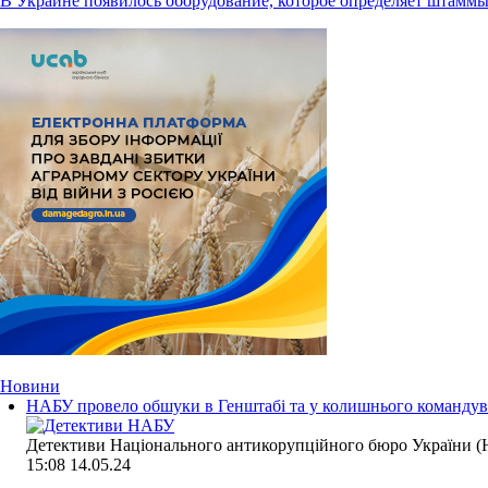
В Украине появилось оборудование, которое определяет штамм
Новини
НАБУ провело обшуки в Генштабі та у колишнього командува
Детективи Національного антикорупційного бюро України (Н
15:08
14.05.24