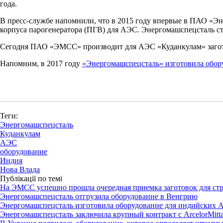
года.
В пресс-службе напомнили, что в 2015 году впервые в ПАО «Э
корпуса парогенератора (ПГВ) для АЭС. Энергомашспецсталь ст
Сегодня ПАО «ЭМСС» производит для АЭС «Куданкулам» заготовк
Напомним, в 2017 году
«Энергомашспецсталь» изготовила обор
Теги:
Энергомашспецсталь
Куданкулам
АЭС
оборудование
Индия
Нова Влада
Публікації по темі
На ЭМСС успешно прошла очередная приемка заготовок для стр
Энергомашспецсталь отгрузила оборудование в Венгрию
Энергомашспецсталь изготовила оборудование для индийских
Энергомашспецсталь заключила крупный контракт с ArcelorMittal