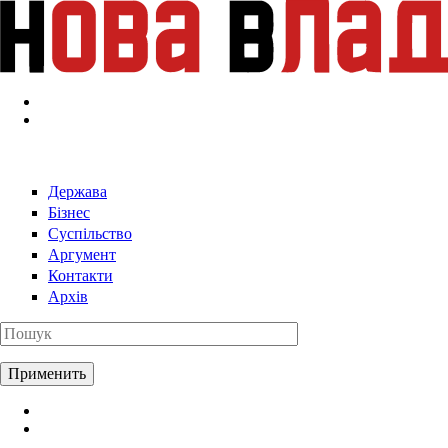
Перейти к основному содержанию
Держава
Бізнес
Суспільство
Аргумент
Контакти
Архів