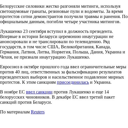
Белорусские силовики жестко разгоняли митинги, используя
светошумовые гранаты, резиновые пули и водометы. За время
протестов сотни демонстрантов получили травмы и ранения. По
официальным данным, погибли четыре участника митингов.
Лукашенко 23 сентября вступил в должность президента.
Впервые в истории Беларуси церемонию инаугурации не
анонсировали и не транслировали по телевидению. Ряд
государств, в том числе США, Великобритания, Канада,
Германия, Латвия, Литва, Норвегия, Польша, Дания, Украина и
Чехия, не признали инаугурацию Лукашенко.
Евросоюз в октябре прошлого года ввел ограничительные меры
против 40 лиц, ответственных за фальсификацию результатов
президентских выборов и насильственное подавление мирных
протестов. К этим санкциям
присоединилась
и Украина.
В ноябре ЕС
ввел санкции
против Лукашенко и еще 14
белорусских чиновников. В декабре ЕС ввел третий пакет
санкций против Беларуси.
По материалам
Reuters