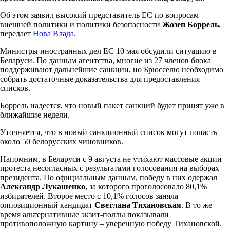
Об этом заявил высокий представитель ЕС по вопросам
внешней политики и политики безопасности
Жозеп Боррель
,
передает
Нова Влада
.
Министры иностранных дел ЕС 10 мая обсудили ситуацию в
Беларуси. По данным агентства, многие из 27 членов блока
поддерживают дальнейшие санкции, но Брюсселю необходимо
собрать достаточные доказательства для предоставления
списков.
Боррель надеется, что новый пакет санкций будет принят уже в
ближайшие недели.
Уточняется, что в новый санкционный список могут попасть
около 50 белорусских чиновников.
Напомним, в Беларуси с 9 августа не утихают массовые акции
протеста несогласных с результатами голосования на выборах
президента. По официальным данным, победу в них одержал
Александр Лукашенко
, за которого проголосовало 80,1%
избирателей. Второе место с 10,1% голосов заняла
оппозиционный кандидат
Светлана Тихановская
. В то же
время альтернативные экзит-поллы показывали
противоположную картину – уверенную победу Тихановской.