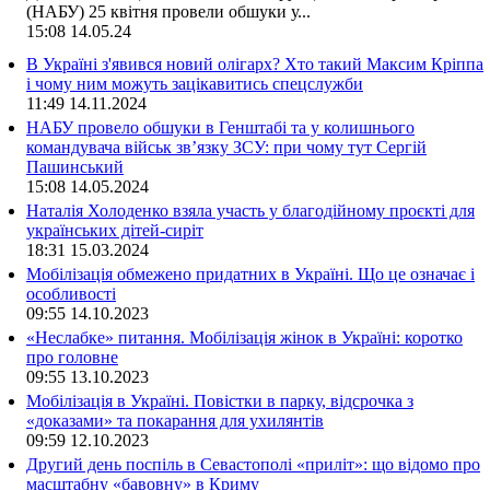
(НАБУ) 25 квітня провели обшуки у...
15:08
14.05.24
В Україні з'явився новий олігарх? Хто такий Максим Кріппа
і чому ним можуть зацікавитись спецслужби
11:49
14.11.2024
НАБУ провело обшуки в Генштабі та у колишнього
командувача військ зв’язку ЗСУ: при чому тут Сергій
Пашинський
15:08
14.05.2024
Наталія Холоденко взяла участь у благодійному проєкті для
українських дітей-сиріт
18:31
15.03.2024
Мобілізація обмежено придатних в Україні. Що це означає і
особливості
09:55
14.10.2023
«Неслабке» питання. Мобілізація жінок в Україні: коротко
про головне
09:55
13.10.2023
Мобілізація в Україні. Повістки в парку, відсрочка з
«доказами» та покарання для ухилянтів
09:59
12.10.2023
Другий день поспіль в Севастополі «приліт»: що відомо про
масштабну «бавовну» в Криму