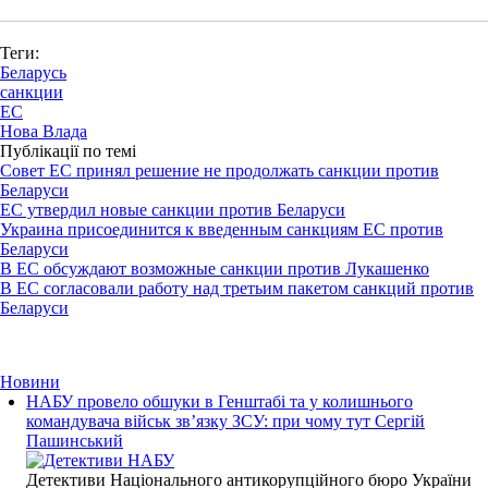
Теги:
Беларусь
санкции
ЕС
Нова Влада
Публікації по темі
Совет ЕС принял решение не продолжать санкции против
Беларуси
ЕС утвердил новые санкции против Беларуси
Украина присоединится к введенным санкциям ЕС против
Беларуси
В ЕС обсуждают возможные санкции против Лукашенко
В ЕС согласовали работу над третьим пакетом санкций против
Беларуси
Новини
НАБУ провело обшуки в Генштабі та у колишнього
командувача військ зв’язку ЗСУ: при чому тут Сергій
Пашинський
Детективи Національного антикорупційного бюро України