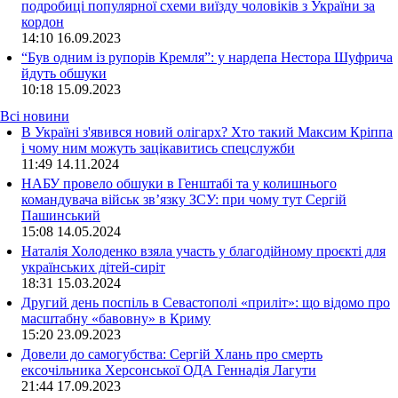
подробиці популярної схеми виїзду чоловіків з України за
кордон
14:10
16.09.2023
“Був одним із рупорів Кремля”: у нардепа Нестора Шуфрича
йдуть обшуки
10:18
15.09.2023
Всі новини
В Україні з'явився новий олігарх? Хто такий Максим Кріппа
і чому ним можуть зацікавитись спецслужби
11:49 14.11.2024
НАБУ провело обшуки в Генштабі та у колишнього
командувача військ зв’язку ЗСУ: при чому тут Сергій
Пашинський
15:08 14.05.2024
Наталія Холоденко взяла участь у благодійному проєкті для
українських дітей-сиріт
18:31 15.03.2024
Другий день поспіль в Севастополі «приліт»: що відомо про
масштабну «бавовну» в Криму
15:20 23.09.2023
Довели до самогубства: Сергій Хлань про смерть
ексочільника Херсонської ОДА Геннадія Лагути
21:44 17.09.2023