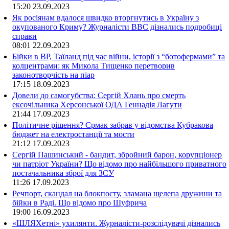
15:20
23.09.2023
Як росіянам вдалося швидко вторгнутись в Україну з
окупованого Криму? Журналісти ВВС дізнались подробиці
справи
08:01
22.09.2023
Бійки в ВР, Таїланд під час війни, історії з “ботофермами” та
колцентрами: як Микола Тищенко перетворив
законотворчість на піар
17:15
18.09.2023
Довели до самогубства: Сергій Хлань про смерть
ексочільника Херсонської ОДА Геннадія Лагути
21:44
17.09.2023
Політичне рішення? Єрмак забрав у відомства Кубракова
бюджет на електростанції та мости
21:12
17.09.2023
Сергій Пашинський - бандит, збройний барон, корупціонер
чи патріот України? Що відомо про найбільшого приватного
постачальника зброї для ЗСУ
11:26
17.09.2023
Речпорт, скандал на блокпосту, зламана щелепа дружини та
бійки в Раді. Що відомо про Шуфрича
19:00
16.09.2023
«ШЛЯХетні» ухилянти. Журналісти-розслідувачі дізнались