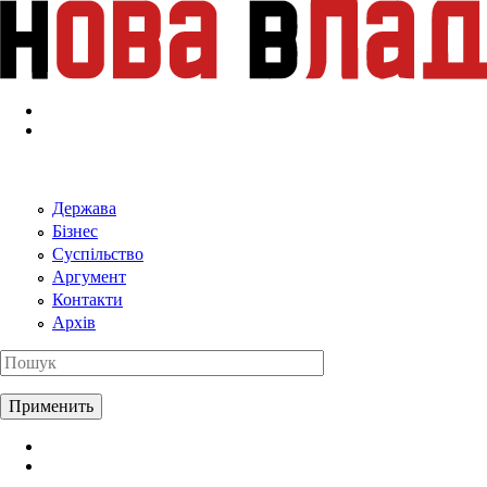
Перейти к основному содержанию
Держава
Бізнес
Суспільство
Аргумент
Контакти
Архів