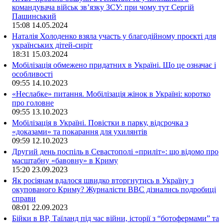
командувача військ зв’язку ЗСУ: при чому тут Сергій
Пашинський
15:08
14.05.2024
Наталія Холоденко взяла участь у благодійному проєкті для
українських дітей-сиріт
18:31
15.03.2024
Мобілізація обмежено придатних в Україні. Що це означає і
особливості
09:55
14.10.2023
«Неслабке» питання. Мобілізація жінок в Україні: коротко
про головне
09:55
13.10.2023
Мобілізація в Україні. Повістки в парку, відсрочка з
«доказами» та покарання для ухилянтів
09:59
12.10.2023
Другий день поспіль в Севастополі «приліт»: що відомо про
масштабну «бавовну» в Криму
15:20
23.09.2023
Як росіянам вдалося швидко вторгнутись в Україну з
окупованого Криму? Журналісти ВВС дізнались подробиці
справи
08:01
22.09.2023
Бійки в ВР, Таїланд під час війни, історії з “ботофермами” та