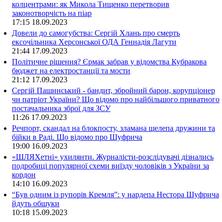
колцентрами: як Микола Тищенко перетворив
законотворчість на піар
17:15
18.09.2023
Довели до самогубства: Сергій Хлань про смерть
ексочільника Херсонської ОДА Геннадія Лагути
21:44
17.09.2023
Політичне рішення? Єрмак забрав у відомства Кубракова
бюджет на електростанції та мости
21:12
17.09.2023
Сергій Пашинський - бандит, збройний барон, корупціонер
чи патріот України? Що відомо про найбільшого приватного
постачальника зброї для ЗСУ
11:26
17.09.2023
Речпорт, скандал на блокпосту, зламана щелепа дружини та
бійки в Раді. Що відомо про Шуфрича
19:00
16.09.2023
«ШЛЯХетні» ухилянти. Журналісти-розслідувачі дізнались
подробиці популярної схеми виїзду чоловіків з України за
кордон
14:10
16.09.2023
“Був одним із рупорів Кремля”: у нардепа Нестора Шуфрича
йдуть обшуки
10:18
15.09.2023