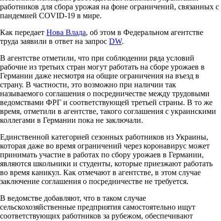
работников для сбора урожая на фоне ограничений, связанных с
пандемией COVID-19 в мире.
Как передает
Нова Влада
, об этом в Федеральном агентстве
труда заявили в ответ на запрос
DW
.
В агентстве отметили, что при соблюдении ряда условий
рабочие из третьих стран могут работать на сборе урожаев в
Германии даже несмотря на общие ограничения на въезд в
страну. В частности, это возможно при наличии так
называемого соглашения о посредничестве между трудовыми
ведомствами ФРГ и соответствующей третьей страны. В то же
время, отметили в агентстве, такого соглашения с украинскими
коллегами в Германии пока не заключали.
Единственной категорией сезонных работников из Украины,
которая даже во время ограничений через коронавирус может
принимать участие в работах по сбору урожаев в Германии,
являются школьники и студенты, которые приезжают работать
во время каникул. Как отмечают в агентстве, в этом случае
заключение соглашения о посредничестве не требуется.
В ведомстве добавляют, что в таком случае
сельскохозяйственные предприятия самостоятельно ищут
соответствующих работников за рубежом, обеспечивают