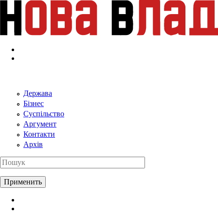
Перейти к основному содержанию
Держава
Бізнес
Суспільство
Аргумент
Контакти
Архів