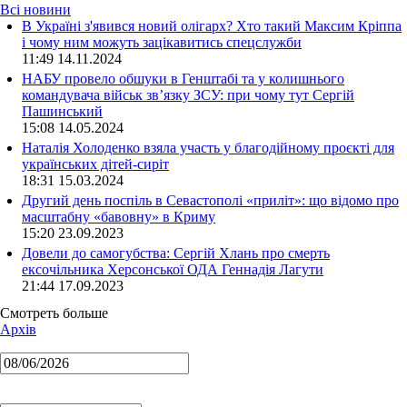
Всі новини
В Україні з'явився новий олігарх? Хто такий Максим Кріппа
і чому ним можуть зацікавитись спецслужби
11:49 14.11.2024
НАБУ провело обшуки в Генштабі та у колишнього
командувача військ зв’язку ЗСУ: при чому тут Сергій
Пашинський
15:08 14.05.2024
Наталія Холоденко взяла участь у благодійному проєкті для
українських дітей-сиріт
18:31 15.03.2024
Другий день поспіль в Севастополі «приліт»: що відомо про
масштабну «бавовну» в Криму
15:20 23.09.2023
Довели до самогубства: Сергій Хлань про смерть
ексочільника Херсонської ОДА Геннадія Лагути
21:44 17.09.2023
Смотреть больше
Архів