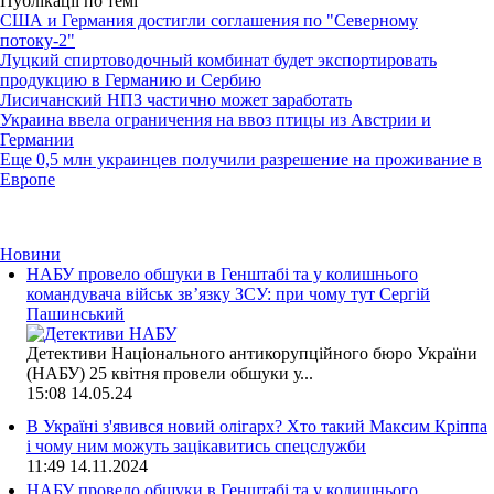
Публікації по темі
США и Германия достигли соглашения по "Северному
потоку-2"
Луцкий спиртоводочный комбинат будет экспортировать
продукцию в Германию и Сербию
Лисичанский НПЗ частично может заработать
Украина ввела ограничения на ввоз птицы из Австрии и
Германии
Еще 0,5 млн украинцев получили разрешение на проживание в
Европе
Новини
НАБУ провело обшуки в Генштабі та у колишнього
командувача військ зв’язку ЗСУ: при чому тут Сергій
Пашинський
Детективи Національного антикорупційного бюро України
(НАБУ) 25 квітня провели обшуки у...
15:08
14.05.24
В Україні з'явився новий олігарх? Хто такий Максим Кріппа
і чому ним можуть зацікавитись спецслужби
11:49
14.11.2024
НАБУ провело обшуки в Генштабі та у колишнього