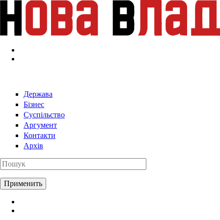
Перейти к основному содержанию
Держава
Бізнес
Суспільство
Аргумент
Контакти
Архів