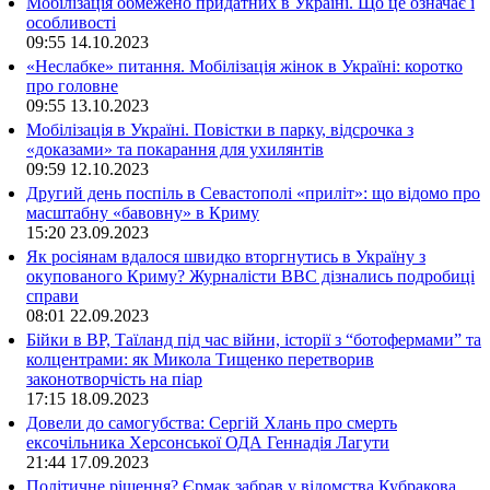
Мобілізація обмежено придатних в Україні. Що це означає і
особливості
09:55
14.10.2023
«Неслабке» питання. Мобілізація жінок в Україні: коротко
про головне
09:55
13.10.2023
Мобілізація в Україні. Повістки в парку, відсрочка з
«доказами» та покарання для ухилянтів
09:59
12.10.2023
Другий день поспіль в Севастополі «приліт»: що відомо про
масштабну «бавовну» в Криму
15:20
23.09.2023
Як росіянам вдалося швидко вторгнутись в Україну з
окупованого Криму? Журналісти ВВС дізнались подробиці
справи
08:01
22.09.2023
Бійки в ВР, Таїланд під час війни, історії з “ботофермами” та
колцентрами: як Микола Тищенко перетворив
законотворчість на піар
17:15
18.09.2023
Довели до самогубства: Сергій Хлань про смерть
ексочільника Херсонської ОДА Геннадія Лагути
21:44
17.09.2023
Політичне рішення? Єрмак забрав у відомства Кубракова