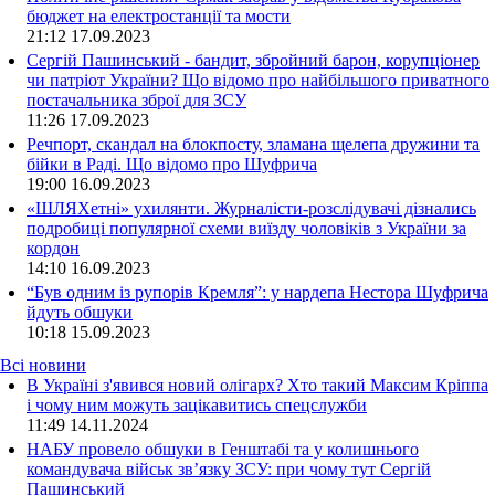
бюджет на електростанції та мости
21:12
17.09.2023
Сергій Пашинський - бандит, збройний барон, корупціонер
чи патріот України? Що відомо про найбільшого приватного
постачальника зброї для ЗСУ
11:26
17.09.2023
Речпорт, скандал на блокпосту, зламана щелепа дружини та
бійки в Раді. Що відомо про Шуфрича
19:00
16.09.2023
«ШЛЯХетні» ухилянти. Журналісти-розслідувачі дізнались
подробиці популярної схеми виїзду чоловіків з України за
кордон
14:10
16.09.2023
“Був одним із рупорів Кремля”: у нардепа Нестора Шуфрича
йдуть обшуки
10:18
15.09.2023
Всі новини
В Україні з'явився новий олігарх? Хто такий Максим Кріппа
і чому ним можуть зацікавитись спецслужби
11:49 14.11.2024
НАБУ провело обшуки в Генштабі та у колишнього
командувача військ зв’язку ЗСУ: при чому тут Сергій
Пашинський