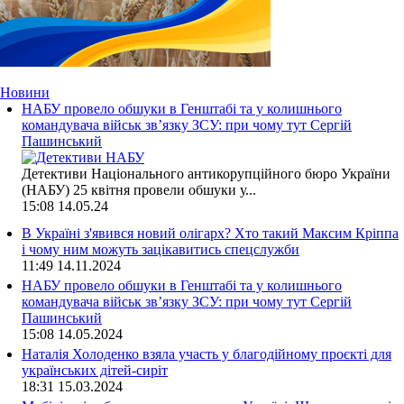
Новини
НАБУ провело обшуки в Генштабі та у колишнього
командувача військ зв’язку ЗСУ: при чому тут Сергій
Пашинський
Детективи Національного антикорупційного бюро України
(НАБУ) 25 квітня провели обшуки у...
15:08
14.05.24
В Україні з'явився новий олігарх? Хто такий Максим Кріппа
і чому ним можуть зацікавитись спецслужби
11:49
14.11.2024
НАБУ провело обшуки в Генштабі та у колишнього
командувача військ зв’язку ЗСУ: при чому тут Сергій
Пашинський
15:08
14.05.2024
Наталія Холоденко взяла участь у благодійному проєкті для
українських дітей-сиріт
18:31
15.03.2024