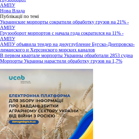
АМПУ
Нова Влада
Публікації по темі
Украинские морпорты сократили обработку грузов на 21% -
АМПУ
Грузооборот морпортов с начала года сократился на 11% -
АМПУ
АМПУ объявила тендер на дноуглубление Бугско-Днепровско-
лиманского и Херсонского морских каналов
В первом квартале морпорты Украины обработали 2853 судна
Морпорты Украины нарастили обработку грузов на 1,7%