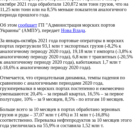
октябре 2021 года обработали 120,872 млн тонн грузов, что на
11,25 млн тонн или на 8,5% меньше показателя аналогичного
периода прошлого года.
Об этом
сообщает
ГП "Администрация морских портов
Украины" (АМПУ), передает
Нова Влада
.
За январь-октябрь 2021 года портовые операторы в морских
портах перегрузили 93,1 млн т экспортных грузов (-8,2% к
аналогичному периоду 2020 года), 19,18 млн т импорта (-3,8% к
аналогичному периоду 2020 года), 6,8 млн т транзитных (-20,5%
к аналогичному периоду 2020 года), каботажных 1,7 млн ​​т
(-18,6% к аналогичному периоду 2020 года).
Отмечается, что отрицательная динамика, темпы падения по
сравнению с аналогичными периодами 2020 года,
грузоперевалки в морских портах постепенно и ежемесячно
уменьшаются: 20,4% – за первый квартал, 16,5% – за первое
полугодие, 10% – за 9 месяцев, 8,5% - по итогам 10 месяцев.
Больше всего за 10 месяцев в портах обработано зерновых
грузов и руды – 37,07 млн ​​т (-6%) и 31 млн т (-16,8%)
соответственно. Перевалка нефтепродуктов за 10 месяцев этого
года увеличилась на 55,9% и составила 1,52 млн т.