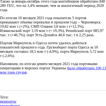
Также за январь-октябрь этого года контейнеров обработано 840
289 TEU, что на 3,4% меньше, чем за аналогичный период 2020
года.
По итогам 10 месяцев 2021 года показатели 5 портов
превышают объемы перевалки в прошлом году – Черноморск
19,82 млн т (+2%), СМП Ольвия 3,8 млн т (+12,3%),
Измаильский порт 3,19 млн т (+ 19,3%), Ренийский порт 985,97
тыс. т (+46,7%), порт Усть-Дунайск 40,6 тыс. т в 2,25 раза.
Портам Мариуполь и Одесса почти удалось добиться
показателей прошлого года. Грузооборот порта Одесса за 10
месяцев составил 18,5 млн т (-4,9%), порта Мариуполь 5,72 млн
т (-2,6%).
Напомним, по итогам девяти месяцев 2021 года портовыми
операторами в морских портах Украины
было обработано 106,13
млн тонн грузов
.
Теги:
морпорты
грузооборот