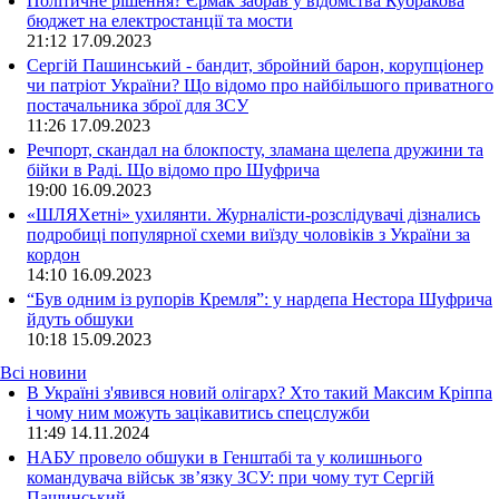
Політичне рішення? Єрмак забрав у відомства Кубракова
бюджет на електростанції та мости
21:12
17.09.2023
Сергій Пашинський - бандит, збройний барон, корупціонер
чи патріот України? Що відомо про найбільшого приватного
постачальника зброї для ЗСУ
11:26
17.09.2023
Речпорт, скандал на блокпосту, зламана щелепа дружини та
бійки в Раді. Що відомо про Шуфрича
19:00
16.09.2023
«ШЛЯХетні» ухилянти. Журналісти-розслідувачі дізнались
подробиці популярної схеми виїзду чоловіків з України за
кордон
14:10
16.09.2023
“Був одним із рупорів Кремля”: у нардепа Нестора Шуфрича
йдуть обшуки
10:18
15.09.2023
Всі новини
В Україні з'явився новий олігарх? Хто такий Максим Кріппа
і чому ним можуть зацікавитись спецслужби
11:49 14.11.2024
НАБУ провело обшуки в Генштабі та у колишнього
командувача військ зв’язку ЗСУ: при чому тут Сергій
Пашинський