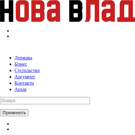
Перейти к основному содержанию
Держава
Бізнес
Суспільство
Аргумент
Контакти
Архів