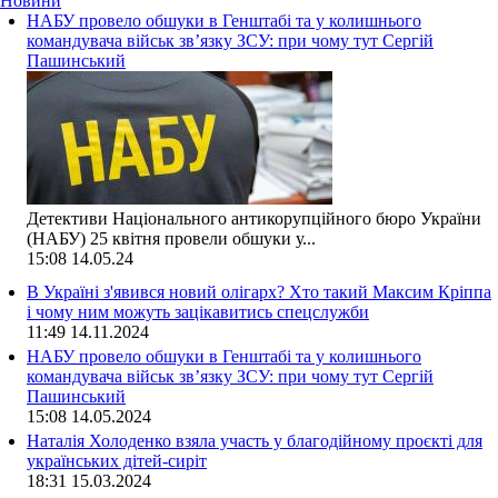
Новини
НАБУ провело обшуки в Генштабі та у колишнього
командувача військ зв’язку ЗСУ: при чому тут Сергій
Пашинський
Детективи Національного антикорупційного бюро України
(НАБУ) 25 квітня провели обшуки у...
15:08
14.05.24
В Україні з'явився новий олігарх? Хто такий Максим Кріппа
і чому ним можуть зацікавитись спецслужби
11:49
14.11.2024
НАБУ провело обшуки в Генштабі та у колишнього
командувача військ зв’язку ЗСУ: при чому тут Сергій
Пашинський
15:08
14.05.2024
Наталія Холоденко взяла участь у благодійному проєкті для
українських дітей-сиріт
18:31
15.03.2024