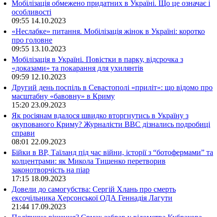
Мобілізація обмежено придатних в Україні. Що це означає і
особливості
09:55
14.10.2023
«Неслабке» питання. Мобілізація жінок в Україні: коротко
про головне
09:55
13.10.2023
Мобілізація в Україні. Повістки в парку, відсрочка з
«доказами» та покарання для ухилянтів
09:59
12.10.2023
Другий день поспіль в Севастополі «приліт»: що відомо про
масштабну «бавовну» в Криму
15:20
23.09.2023
Як росіянам вдалося швидко вторгнутись в Україну з
окупованого Криму? Журналісти ВВС дізнались подробиці
справи
08:01
22.09.2023
Бійки в ВР, Таїланд під час війни, історії з “ботофермами” та
колцентрами: як Микола Тищенко перетворив
законотворчість на піар
17:15
18.09.2023
Довели до самогубства: Сергій Хлань про смерть
ексочільника Херсонської ОДА Геннадія Лагути
21:44
17.09.2023