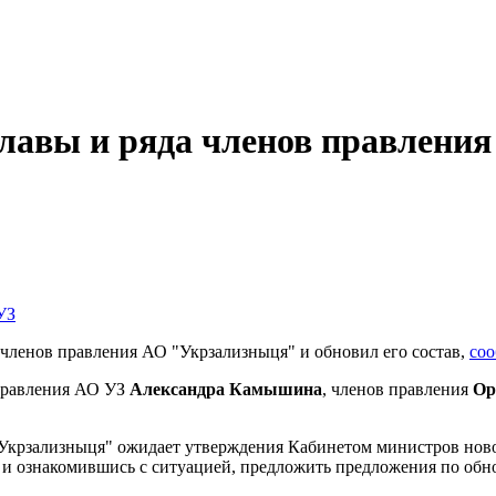
лавы и ряда членов правления
членов правления АО "Укрзализныця" и обновил его состав,
со
 правления АО УЗ
Александра Камышина
, членов правления
Ор
"Укрзализныця" ожидает утверждения Кабинетом министров ново
 и ознакомившись с ситуацией, предложить предложения по обн