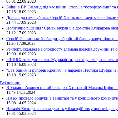
08:01
22.09.2023
Бійки в ВР, Таїланд під час війни, історії з “ботофермами” 
17:15
18.09.2023
Довели до самогубства: Сергій Хлань про смерть ексочільни
21:44
17.09.2023
Політичне рішення? Єрмак забрав у відомства Кубракова бюдж
21:12
17.09.2023
Сергій Пашинський - бандит, збройний барон, корупціонер ч
11:26
17.09.2023
Речпорт, скандал на блокпосту, зламана щелепа дружини та 
19:00
16.09.2023
«ШЛЯХетні» ухилянти. Журналісти-розслідувачі дізнались под
14:10
16.09.2023
“Був одним із рупорів Кремля”: у нардепа Нестора Шуфрича
10:18
15.09.2023
Всі новини
В Україні з'явився новий олігарх? Хто такий Максим Кріппа
11:49 14.11.2024
НАБУ провело обшуки в Генштабі та у колишнього командува
15:08 14.05.2024
Наталія Холоденко взяла участь у благодійному проєкті для у
18:31 15.03.2024