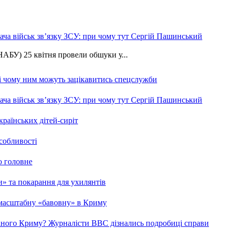
ча військ зв’язку ЗСУ: при чому тут Сергій Пашинський
АБУ) 25 квітня провели обшуки у...
 і чому ним можуть зацікавитись спецслужби
ча військ зв’язку ЗСУ: при чому тут Сергій Пашинський
країнських дітей-сиріт
особливості
о головне
ми» та покарання для ухилянтів
 масштабну «бавовну» в Криму
ваного Криму? Журналісти ВВС дізнались подробиці справи