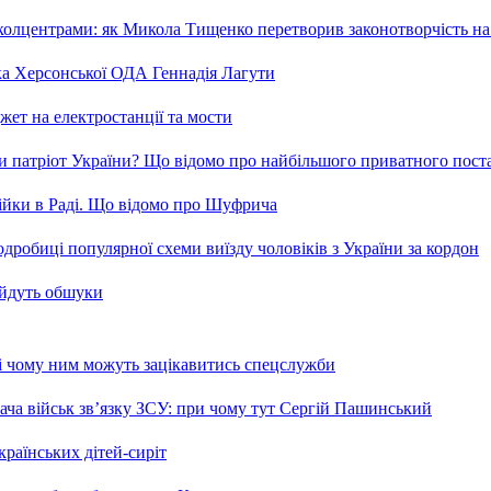
та колцентрами: як Микола Тищенко перетворив законотворчість на
ка Херсонської ОДА Геннадія Лагути
ет на електростанції та мости
и патріот України? Що відомо про найбільшого приватного пост
бійки в Раді. Що відомо про Шуфрича
робиці популярної схеми виїзду чоловіків з України за кордон
 йдуть обшуки
 і чому ним можуть зацікавитись спецслужби
ча військ зв’язку ЗСУ: при чому тут Сергій Пашинський
країнських дітей-сиріт