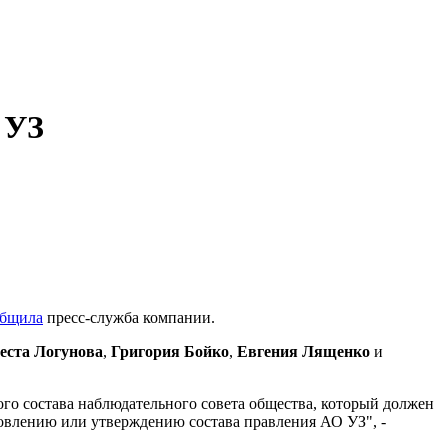
 УЗ
общила
пресс-служба компании.
еста Логунова
,
Григория Бойко
,
Евгения Лященко
и
го состава наблюдательного совета общества, который должен
овлению или утверждению состава правления АО УЗ", -