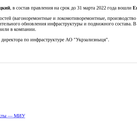
цкий
, в состав правления на срок до 31 марта 2022 года вошли
Е
стей (вагоноремонтные и локомотиворемонтные, производство 
ительного обновления инфраструктуры и подвижного состава. В
вили в компании.
и директора по инфраструктуре АО "Укрзализныця".
ракты — МИУ