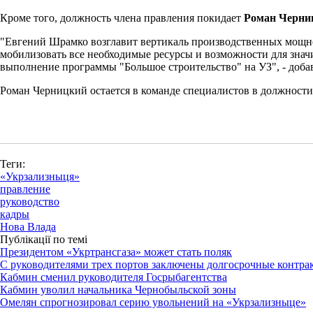
Кроме того, должность члена правления покидает
Роман Черни
"Евгений Шрамко возглавит вертикаль производственных мощно
мобилизовать все необходимые ресурсы и возможности для знач
выполнение программы "Большое строительство" на УЗ", - доба
Роман Черницкий остается в команде специалистов в должност
Теги:
«Укрзализныця»
правление
руководство
кадры
Нова Влада
Публікації по темі
Президентом «Укртрансгаза» может стать поляк
С руководителями трех портов заключены долгосрочные конт
Кабмин сменил руководителя Госрыбагентства
Кабмин уволил начальника Чернобыльской зоны
Омелян спрогнозировал серию увольнений на «Укрзализныце»