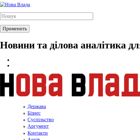
Новини та ділова аналітика д
Держава
Бізнес
Суспільство
Аргумент
Контакти
Архів