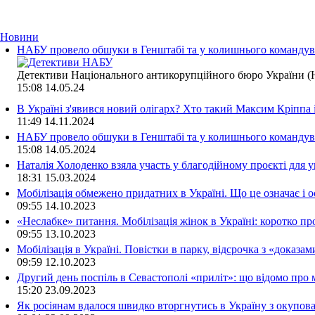
Новини
НАБУ провело обшуки в Генштабі та у колишнього командува
Детективи Національного антикорупційного бюро України (Н
15:08
14.05.24
В Україні з'явився новий олігарх? Хто такий Максим Кріппа
11:49
14.11.2024
НАБУ провело обшуки в Генштабі та у колишнього командува
15:08
14.05.2024
Наталія Холоденко взяла участь у благодійному проєкті для у
18:31
15.03.2024
Мобілізація обмежено придатних в Україні. Що це означає і 
09:55
14.10.2023
«Неслабке» питання. Мобілізація жінок в Україні: коротко пр
09:55
13.10.2023
Мобілізація в Україні. Повістки в парку, відсрочка з «доказа
09:59
12.10.2023
Другий день поспіль в Севастополі «приліт»: що відомо про
15:20
23.09.2023
Як росіянам вдалося швидко вторгнутись в Україну з окупо