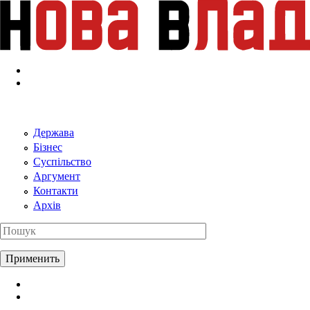
Перейти к основному содержанию
Держава
Бізнес
Суспільство
Аргумент
Контакти
Архів