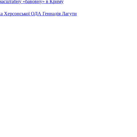
 масштабну «бавовну» в Криму
ка Херсонської ОДА Геннадія Лагути