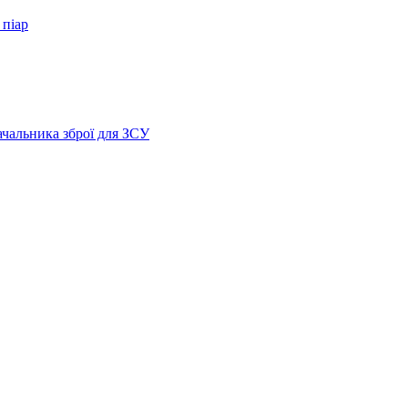
 піар
ачальника зброї для ЗСУ