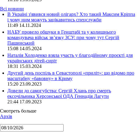
Всі новини
В Україні з'явився новий олігарх? Хто такий Максим Кріппа
і чому ним можуть зацікавитись спецслужби
11:49 14.11.2024
НАБУ провело обшуки в Генштабі та у колишнього
командувача військ зв’язку ЗСУ: при чому тут Сергій
Пашинський
15:08 14.05.2024
Наталія Холоденко взяла участь у благодійному проєкті для
українських дітей-сиріт
18:31 15.03.2024
Другий день поспіль в Севастополі «приліт»: що відомо про
масштабну «бавовну» в Криму
15:20 23.09.2023
Довели до самогубства: Сергій Хлань про смерть
ексочільника Херсонської ОДА Геннадія Лагути
21:44 17.09.2023
Смотреть больше
Архів