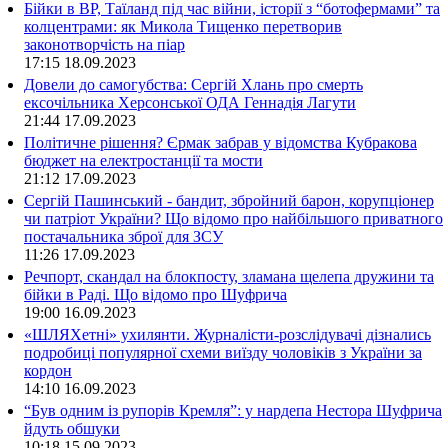
Бійки в ВР, Таїланд під час війни, історії з “ботофермами” та
колцентрами: як Микола Тищенко перетворив
законотворчість на піар
17:15
18.09.2023
Довели до самогубства: Сергій Хлань про смерть
ексочільника Херсонської ОДА Геннадія Лагути
21:44
17.09.2023
Політичне рішення? Єрмак забрав у відомства Кубракова
бюджет на електростанції та мости
21:12
17.09.2023
Сергій Пашинський - бандит, збройний барон, корупціонер
чи патріот України? Що відомо про найбільшого приватного
постачальника зброї для ЗСУ
11:26
17.09.2023
Речпорт, скандал на блокпосту, зламана щелепа дружини та
бійки в Раді. Що відомо про Шуфрича
19:00
16.09.2023
«ШЛЯХетні» ухилянти. Журналісти-розслідувачі дізнались
подробиці популярної схеми виїзду чоловіків з України за
кордон
14:10
16.09.2023
“Був одним із рупорів Кремля”: у нардепа Нестора Шуфрича
йдуть обшуки
10:18
15.09.2023