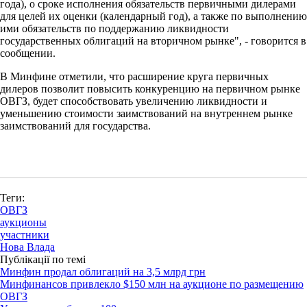
года), о сроке исполнения обязательств первичными дилерами
для целей их оценки (календарный год), а также по выполнению
ими обязательств по поддержанию ликвидности
государственных облигаций на вторичном рынке", - говорится в
сообщении.
В Минфине отметили, что расширение круга первичных
дилеров позволит повысить конкуренцию на первичном рынке
ОВГЗ, будет способствовать увеличению ликвидности и
уменьшению стоимости заимствований на внутреннем рынке
заимствований для государства.
Теги:
ОВГЗ
аукционы
участники
Нова Влада
Публікації по темі
Минфин продал облигаций на 3,5 млрд грн
Минфинансов привлекло $150 млн на аукционе по размещению
ОВГЗ