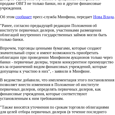
продаже ОВГЗ не только банки, но и другие финансовые
учреждения.
Об этом
сообщает
пресс-служба Минфина, передает
Нова Влада
.
"Ранее, согласно предыдущей редакции Положения об
институте первичных дилеров, участниками размещения
облигаций внутренних государственных займов могли быть
только банки.
Впрочем, торговцы ценными бумагами, которые создают
значительный спрос и имеют возможность приобретать
облигации при проведении Минфином аукционов только через
банки - первичные дилеры, теряли конкурентное преимущество
из-за ограничений видом финансовых учреждений, которые
допущены к участию в них", - заявили в Минфине.
В ведомстве добавили, что имплементация этого постановления
позволяет внести изменения в Положение об институте
первичных дилеров, определять первичных дилеров, как
финансовые учреждения, которые соответствуют
установленным к ним требованиям.
"Также вносятся уточнения по срокам торговли облигациями
для целей отбора первичных дилеров (в течение последнего