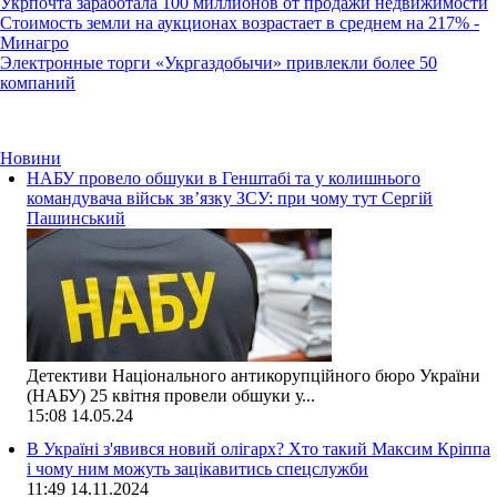
Укрпочта заработала 100 миллионов от продажи недвижимости
Стоимость земли на аукционах возрастает в среднем на 217% -
Минагро
Электронные торги «Укргаздобычи» привлекли более 50
компаний
Новини
НАБУ провело обшуки в Генштабі та у колишнього
командувача військ зв’язку ЗСУ: при чому тут Сергій
Пашинський
Детективи Національного антикорупційного бюро України
(НАБУ) 25 квітня провели обшуки у...
15:08
14.05.24
В Україні з'явився новий олігарх? Хто такий Максим Кріппа
і чому ним можуть зацікавитись спецслужби
11:49
14.11.2024