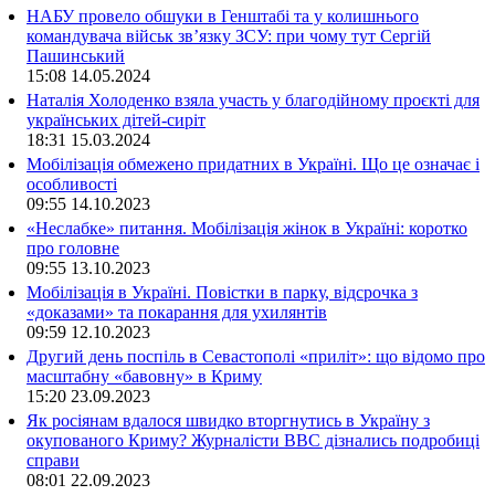
НАБУ провело обшуки в Генштабі та у колишнього
командувача військ зв’язку ЗСУ: при чому тут Сергій
Пашинський
15:08
14.05.2024
Наталія Холоденко взяла участь у благодійному проєкті для
українських дітей-сиріт
18:31
15.03.2024
Мобілізація обмежено придатних в Україні. Що це означає і
особливості
09:55
14.10.2023
«Неслабке» питання. Мобілізація жінок в Україні: коротко
про головне
09:55
13.10.2023
Мобілізація в Україні. Повістки в парку, відсрочка з
«доказами» та покарання для ухилянтів
09:59
12.10.2023
Другий день поспіль в Севастополі «приліт»: що відомо про
масштабну «бавовну» в Криму
15:20
23.09.2023
Як росіянам вдалося швидко вторгнутись в Україну з
окупованого Криму? Журналісти ВВС дізнались подробиці
справи
08:01
22.09.2023