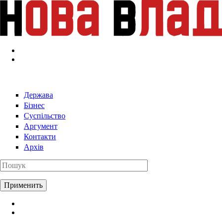
Перейти к основному содержанию
Держава
Бізнес
Суспільство
Аргумент
Контакти
Архів