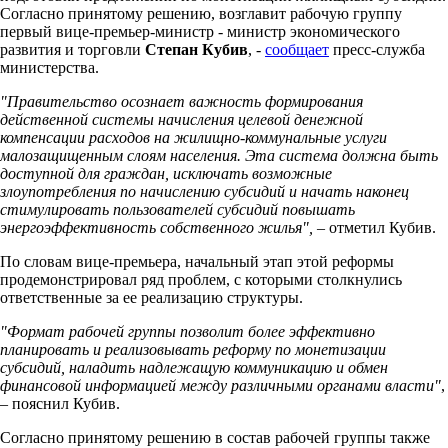
Согласно принятому решению, возглавит рабочую группу
первый вице-премьер-министр - министр экономического
развития и торговли
Степан Кубив
, -
сообщает
пресс-служба
министерства.
"Правительство осознает важность формирования
действенной системы начисления целевой денежной
компенсации расходов на жилищно-коммунальные услуги
малозащищенным слоям населения. Эта система должна быть
доступной для граждан, исключать возможные
злоупотребления по начислению субсидий и начать наконец
стимулировать пользователей субсидий повышать
энергоэффективность собственного жилья",
– отметил Кубив.
По словам вице-премьера, начальный этап этой реформы
продемонстрировал ряд проблем, с которыми столкнулись
ответственные за ее реализацию структуры.
"Формат рабочей группы позволит более эффективно
планировать и реализовывать реформу по монетизации
субсидий, наладить надлежащую коммуникацию и обмен
финансовой информацией между различными органами власти"
,
– пояснил Кубив.
Согласно принятому решению в состав рабочей группы также