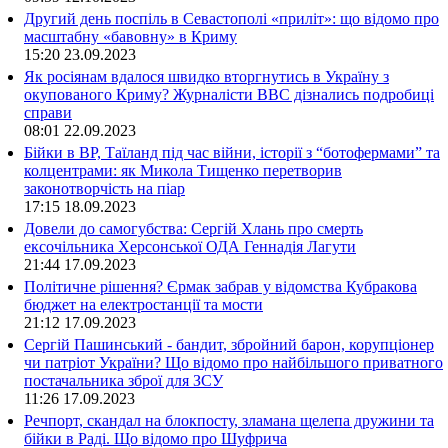
Другий день поспіль в Севастополі «приліт»: що відомо про
масштабну «бавовну» в Криму
15:20
23.09.2023
Як росіянам вдалося швидко вторгнутись в Україну з
окупованого Криму? Журналісти ВВС дізнались подробиці
справи
08:01
22.09.2023
Бійки в ВР, Таїланд під час війни, історії з “ботофермами” та
колцентрами: як Микола Тищенко перетворив
законотворчість на піар
17:15
18.09.2023
Довели до самогубства: Сергій Хлань про смерть
ексочільника Херсонської ОДА Геннадія Лагути
21:44
17.09.2023
Політичне рішення? Єрмак забрав у відомства Кубракова
бюджет на електростанції та мости
21:12
17.09.2023
Сергій Пашинський - бандит, збройний барон, корупціонер
чи патріот України? Що відомо про найбільшого приватного
постачальника зброї для ЗСУ
11:26
17.09.2023
Речпорт, скандал на блокпосту, зламана щелепа дружини та
бійки в Раді. Що відомо про Шуфрича