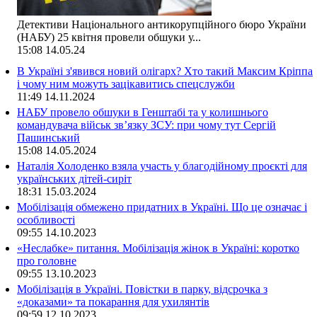
Детективи Національного антикорупційного бюро України
(НАБУ) 25 квітня провели обшуки у...
15:08
14.05.24
В Україні з'явився новий олігарх? Хто такий Максим Кріппа
і чому ним можуть зацікавитись спецслужби
11:49
14.11.2024
НАБУ провело обшуки в Генштабі та у колишнього
командувача військ зв’язку ЗСУ: при чому тут Сергій
Пашинський
15:08
14.05.2024
Наталія Холоденко взяла участь у благодійному проєкті для
українських дітей-сиріт
18:31
15.03.2024
Мобілізація обмежено придатних в Україні. Що це означає і
особливості
09:55
14.10.2023
«Неслабке» питання. Мобілізація жінок в Україні: коротко
про головне
09:55
13.10.2023
Мобілізація в Україні. Повістки в парку, відсрочка з
«доказами» та покарання для ухилянтів
09:59
12.10.2023