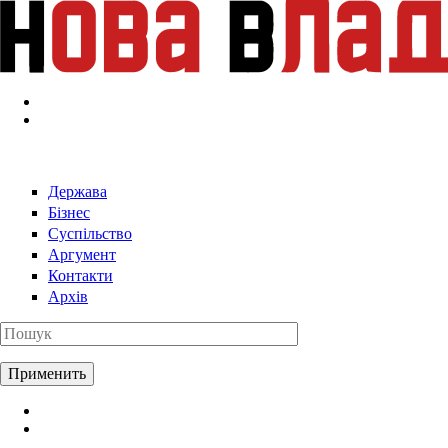
Перейти к основному содержанию
Держава
Бізнес
Суспільство
Аргумент
Контакти
Архів