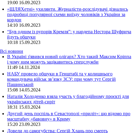
19:00
16.09.2023
«ШЛЯХетні» ухилянти. Журналісти-розслідувачі дізнались
подробиці популярної схеми виїзду чоловіків з України за
кордон
14:10
16.09.2023
“Був одним із рупорів Кремля”: у нардепа Нестора Шуфрича
йдуть обшуки
10:18
15.09.2023
Всі новини
В Україні з'явився новий олігарх? Хто такий Максим Кріппа
і чому ним можуть зацікавитись спецслужби
11:49 14.11.2024
НАБУ провело обшуки в Генштабі та у колишнього
командувача військ зв’язку ЗСУ: при чому тут Сергій
Пашинський
15:08 14.05.2024
Наталія Холоденко взяла участь у благодійному проєкті для
українських дітей-сиріт
18:31 15.03.2024
Другий день поспіль в Севастополі «приліт»: що відомо про
масштабну «бавовну» в Криму
15:20 23.09.2023
Довели до самогубства: Сергій Хлань про смерть