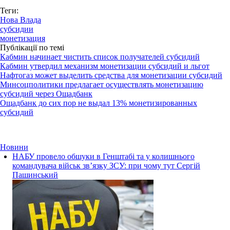
Теги:
Нова Влада
субсидии
монетизация
Публікації по темі
Кабмин начинает чистить список получателей субсидий
Кабмин утвердил механизм монетизации субсидий и льгот
Нафтогаз может выделить средства для монетизации субсидий
Минсоцполитики предлагает осуществлять монетизацию
субсидий через Ощадбанк
Ощадбанк до сих пор не выдал 13% монетизированных
субсидий
Новини
НАБУ провело обшуки в Генштабі та у колишнього
командувача військ зв’язку ЗСУ: при чому тут Сергій
Пашинський