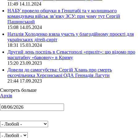
11:49 14.11.2024
НАБУ провело обшуки в Генштабі та у колишнього
командувача військ зв’язку ЗСУ: при чому тут Сергій
Пашинський
15:08 14.05.2024
Наталія Холоденко взяла участь у благодійному проєкті для
українських дітей-сиріт
18:31 15.03.2024
Другий день поспіль в Севастополі «приліт»: що відомо про
масштабну «бавовну» в Криму
15:20 23.09.2023
Довели до самогубства: Сергій Хлань про смерть
ексочільника Херсонської ОДА Геннадія Лагути
21:44 17.09.2023
Смотреть больше
Архів