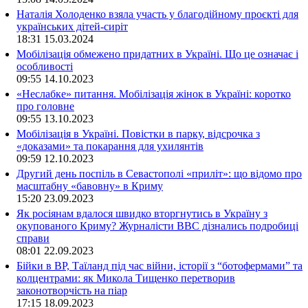
Наталія Холоденко взяла участь у благодійному проєкті для
українських дітей-сиріт
18:31
15.03.2024
Мобілізація обмежено придатних в Україні. Що це означає і
особливості
09:55
14.10.2023
«Неслабке» питання. Мобілізація жінок в Україні: коротко
про головне
09:55
13.10.2023
Мобілізація в Україні. Повістки в парку, відсрочка з
«доказами» та покарання для ухилянтів
09:59
12.10.2023
Другий день поспіль в Севастополі «приліт»: що відомо про
масштабну «бавовну» в Криму
15:20
23.09.2023
Як росіянам вдалося швидко вторгнутись в Україну з
окупованого Криму? Журналісти ВВС дізнались подробиці
справи
08:01
22.09.2023
Бійки в ВР, Таїланд під час війни, історії з “ботофермами” та
колцентрами: як Микола Тищенко перетворив
законотворчість на піар
17:15
18.09.2023