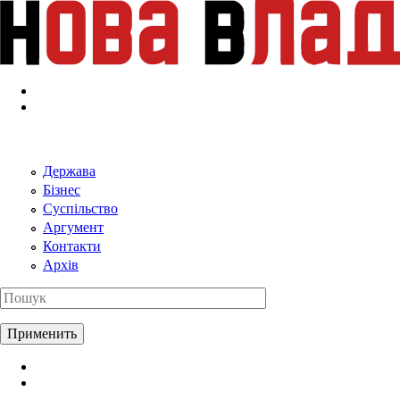
Перейти к основному содержанию
Держава
Бізнес
Суспільство
Аргумент
Контакти
Архів