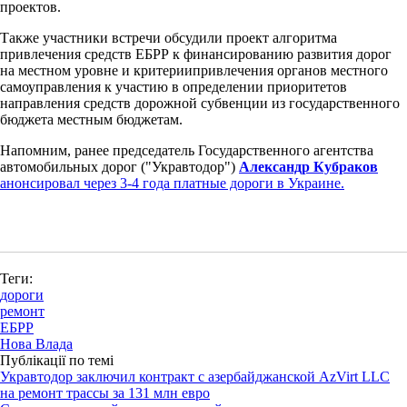
проектов.
Также участники встречи обсудили проект алгоритма
привлечения средств ЕБРР к финансированию развития дорог
на местном уровне и критериипривлечения органов местного
самоуправления к участию в определении приоритетов
направления средств дорожной субвенции из государственного
бюджета местным бюджетам.
Напомним, ранее председатель Государственного агентства
автомобильных дорог ("Укравтодор")
Александр Кубраков
анонсировал через 3-4 года платные дороги в Украине.
Теги:
дороги
ремонт
ЕБРР
Нова Влада
Публікації по темі
Укравтодор заключил контракт с азербайджанской AzVirt LLC
на ремонт трассы за 131 млн евро