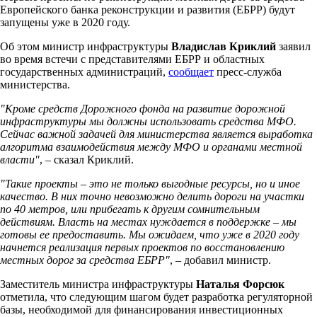
Европейского банка реконструкции и развития (ЕБРР) будут
запущены уже в 2020 году.
Об этом министр инфраструктуры
Владислав Криклий
заявил
во время встечи с представителями ЕБРР и областных
государственных администраций,
сообщает
пресс-служба
министерства.
"Кроме средств Дорожного фонда на развитие дорожной
инфраструктуры мы должны использовать средства МФО.
Сейчас важной задачей для министерства является выработка
алгоритма взаимодействия между МФО и органами местной
власти"
, – сказал Криклий.
"Такие проекты – это не только выгодные ресурсы, но и иное
качество. В них точно невозможно делить дороги на участки
по 40 метров, или прибегать к другим сомнительным
действиям. Власть на местах нуждается в поддержке – мы
готовы ее предоставить. Мы ожидаем, что уже в 2020 году
начнется реализация первых проектов по восстановлению
местных дорог за средства ЕБРР"
, – добавил министр.
Заместитель министра инфраструктуры
Наталья Форсюк
отметила, что следующим шагом будет разработка регуляторной
базы, необходимой для финансирования инвестиционных