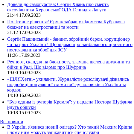
Довели до самогубства: Сергій Хлань про смерть
ексочільника Херсонської ОДА Геннадія Лагути
21:44
17.09.2023
Політичне рішення? Єрмак забрав у відомства Кубракова
бюджет на електростанції та мости
21:12
17.09.2023
Сергій Пашинський - бандит, збройний барон, корупціонер
чи патріот України? Що відомо про найбільшого приватного
постачальника зброї для ЗСУ
11:26
17.09.2023
Речпорт, скандал на блокпосту, зламана щелепа дружини та
бійки в Раді. Що відомо про Шуфрича
19:00
16.09.2023
«ШЛЯХетні» ухилянти. Журналісти-розслідувачі дізнались
подробиці популярної схеми виїзду чоловіків з України за
кордон
14:10
16.09.2023
“Був одним із рупорів Кремля”: у нардепа Нестора Шуфрича
йдуть обшуки
10:18
15.09.2023
Всі новини
В Україні з'явився новий олігарх? Хто такий Максим Кріппа
і чому ним можуть зацікавитись спецслужби