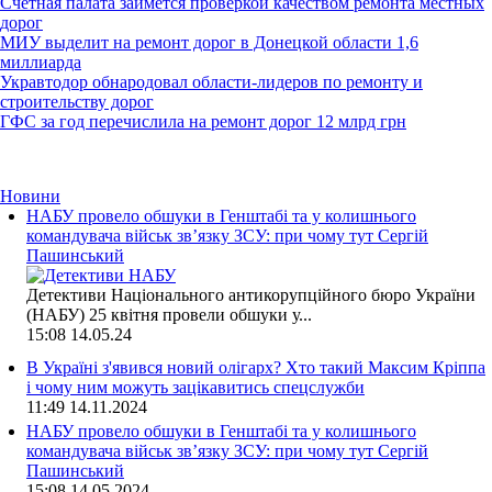
Счетная палата займется проверкой качеством ремонта местных
дорог
МИУ выделит на ремонт дорог в Донецкой области 1,6
миллиарда
Укравтодор обнародовал области-лидеров по ремонту и
строительству дорог
ГФС за год перечислила на ремонт дорог 12 млрд грн
Новини
НАБУ провело обшуки в Генштабі та у колишнього
командувача військ зв’язку ЗСУ: при чому тут Сергій
Пашинський
Детективи Національного антикорупційного бюро України
(НАБУ) 25 квітня провели обшуки у...
15:08
14.05.24
В Україні з'явився новий олігарх? Хто такий Максим Кріппа
і чому ним можуть зацікавитись спецслужби
11:49
14.11.2024
НАБУ провело обшуки в Генштабі та у колишнього
командувача військ зв’язку ЗСУ: при чому тут Сергій
Пашинський
15:08
14.05.2024