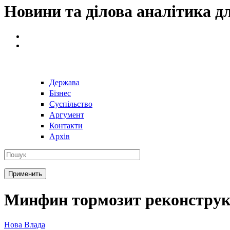
Новини та ділова аналітика д
Держава
Бізнес
Суспільство
Аргумент
Контакти
Архів
Минфин тормозит реконструк
Нова Влада