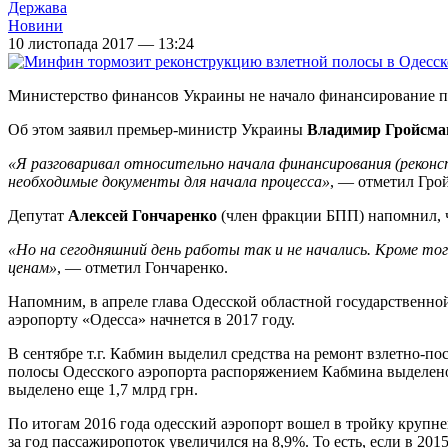
Держава
Новини
10 листопада 2017 — 13:24
Министерство финансов Украины не начало финансирование пр
Об этом заявил премьер-министр Украины
Владимир Гройсма
«Я разговаривал относительно начала финансирования (рекон
необходимые документы для начала процесса»
, — отметил Грой
Депутат
Алексей Гончаренко
(член фракции БПП) напомнил, ч
«Но на сегодняшний день работы так и не начались. Кроме тог
ценам»
, — отметил Гончаренко.
Напомним, в апреле глава Одесской областной государственн
аэропорту «Одесса» начнется в 2017 году.
В сентябре т.г. Кабмин выделил средства на ремонт взлетно
полосы Одесского аэропорта распоряжением Кабмина выделено 5
выделено еще 1,7 млрд грн.
По итогам 2016 года одесский аэропорт вошел в тройку круп
за год пассажиропоток увеличился на 8,9%. То есть, если в 2015