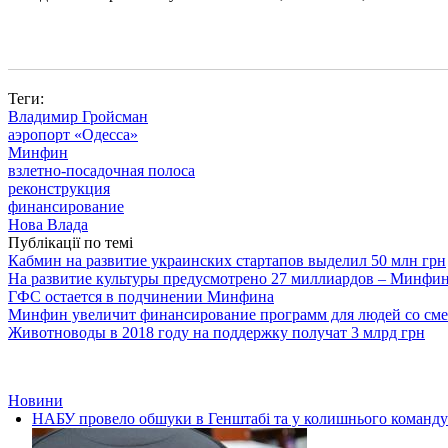
Теги:
Владимир Гройсман
аэропорт «Одесса»
Минфин
взлетно-посадочная полоса
реконструкция
финансирование
Нова Влада
Публікації по темі
Кабмин на развитие украинских стартапов выделил 50 млн грн
На развитие культуры предусмотрено 27 миллиардов – Минфи
ГФС остается в подчинении Минфина
Минфин увеличит финансирование программ для людей со см
Животноводы в 2018 году на поддержку получат 3 млрд грн
Новини
НАБУ провело обшуки в Генштабі та у колишнього командув