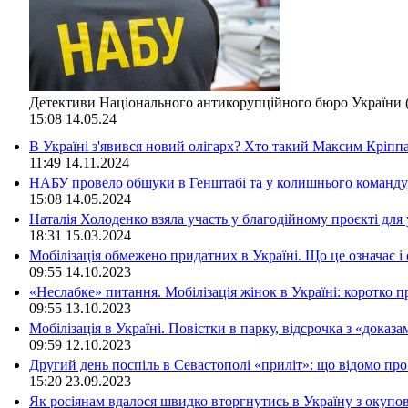
Детективи Національного антикорупційного бюро України (
15:08
14.05.24
В Україні з'явився новий олігарх? Хто такий Максим Кріпп
11:49
14.11.2024
НАБУ провело обшуки в Генштабі та у колишнього командув
15:08
14.05.2024
Наталія Холоденко взяла участь у благодійному проєкті для 
18:31
15.03.2024
Мобілізація обмежено придатних в Україні. Що це означає і
09:55
14.10.2023
«Неслабке» питання. Мобілізація жінок в Україні: коротко п
09:55
13.10.2023
Мобілізація в Україні. Повістки в парку, відсрочка з «доказ
09:59
12.10.2023
Другий день поспіль в Севастополі «приліт»: що відомо п
15:20
23.09.2023
Як росіянам вдалося швидко вторгнутись в Україну з окуп