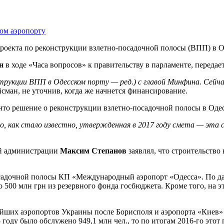
оекта по реконструкции взлетно-посадочной полосы (ВПП) в О
н
в ходе «Часа вопросов» к правительству в парламенте, передае
струкции ВПП в Одесском порту — ред.) с главой Минфина. Се
сман, не уточнив, когда же начнется финансирование.
то решение о реконструкции взлетно-посадочной полосы в Одес
о, как стало известно, утвержденная в 2017 году смета — эта 
ой администрации
Максим Степанов
заявлял, что строительств
-посадочной полосы КП «Международный аэропорт «Одесса». По 
00 млн грн из резервного фонда госбюджета. Кроме того, на эти
нейших аэропортов Украины после Борисполя и аэропорта «Киев
 году было обслужено 949,1 млн чел., то по итогам 2016-го этот 