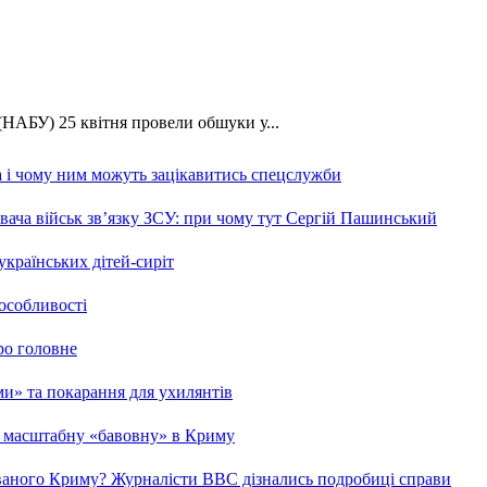
НАБУ) 25 квітня провели обшуки у...
а і чому ним можуть зацікавитись спецслужби
ача військ зв’язку ЗСУ: при чому тут Сергій Пашинський
українських дітей-сиріт
 особливості
ро головне
ами» та покарання для ухилянтів
ро масштабну «бавовну» в Криму
ованого Криму? Журналісти ВВС дізнались подробиці справи