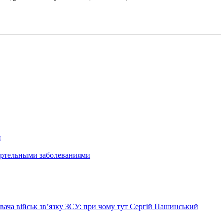
н
ертельными заболеваниями
ача військ зв’язку ЗСУ: при чому тут Сергій Пашинський