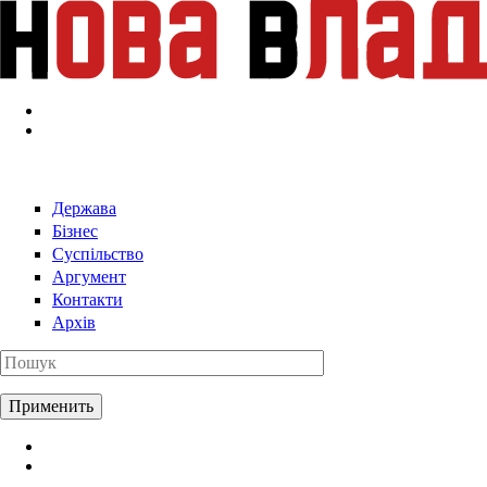
Перейти к основному содержанию
Держава
Бізнес
Суспільство
Аргумент
Контакти
Архів