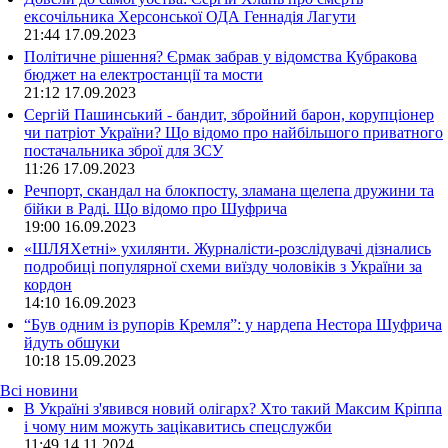
ексочільника Херсонської ОДА Геннадія Лагути
21:44
17.09.2023
Політичне рішення? Єрмак забрав у відомства Кубракова
бюджет на електростанції та мости
21:12
17.09.2023
Сергій Пашинський - бандит, збройний барон, корупціонер
чи патріот України? Що відомо про найбільшого приватного
постачальника зброї для ЗСУ
11:26
17.09.2023
Речпорт, скандал на блокпосту, зламана щелепа дружини та
бійки в Раді. Що відомо про Шуфрича
19:00
16.09.2023
«ШЛЯХетні» ухилянти. Журналісти-розслідувачі дізнались
подробиці популярної схеми виїзду чоловіків з України за
кордон
14:10
16.09.2023
“Був одним із рупорів Кремля”: у нардепа Нестора Шуфрича
йдуть обшуки
10:18
15.09.2023
Всі новини
В Україні з'явився новий олігарх? Хто такий Максим Кріппа
і чому ним можуть зацікавитись спецслужби
11:49 14.11.2024