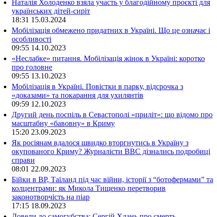
Наталія Холоденко взяла участь у благодійному проєкті для
українських дітей-сиріт
18:31
15.03.2024
Мобілізація обмежено придатних в Україні. Що це означає і
особливості
09:55
14.10.2023
«Неслабке» питання. Мобілізація жінок в Україні: коротко
про головне
09:55
13.10.2023
Мобілізація в Україні. Повістки в парку, відсрочка з
«доказами» та покарання для ухилянтів
09:59
12.10.2023
Другий день поспіль в Севастополі «приліт»: що відомо про
масштабну «бавовну» в Криму
15:20
23.09.2023
Як росіянам вдалося швидко вторгнутись в Україну з
окупованого Криму? Журналісти ВВС дізнались подробиці
справи
08:01
22.09.2023
Бійки в ВР, Таїланд під час війни, історії з “ботофермами” та
колцентрами: як Микола Тищенко перетворив
законотворчість на піар
17:15
18.09.2023
Довели до самогубства: Сергій Хлань про смерть