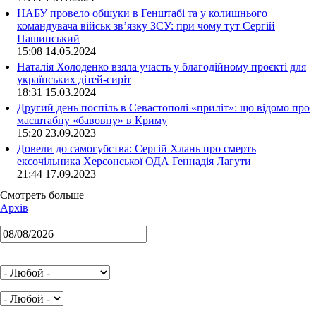
НАБУ провело обшуки в Генштабі та у колишнього
командувача військ зв’язку ЗСУ: при чому тут Сергій
Пашинський
15:08 14.05.2024
Наталія Холоденко взяла участь у благодійному проєкті для
українських дітей-сиріт
18:31 15.03.2024
Другий день поспіль в Севастополі «приліт»: що відомо про
масштабну «бавовну» в Криму
15:20 23.09.2023
Довели до самогубства: Сергій Хлань про смерть
ексочільника Херсонської ОДА Геннадія Лагути
21:44 17.09.2023
Смотреть больше
Архів