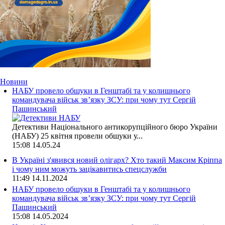
Новини
НАБУ провело обшуки в Генштабі та у колишнього
командувача військ зв’язку ЗСУ: при чому тут Сергій
Пашинський
Детективи Національного антикорупційного бюро України
(НАБУ) 25 квітня провели обшуки у...
15:08
14.05.24
В Україні з'явився новий олігарх? Хто такий Максим Кріппа
і чому ним можуть зацікавитись спецслужби
11:49
14.11.2024
НАБУ провело обшуки в Генштабі та у колишнього
командувача військ зв’язку ЗСУ: при чому тут Сергій
Пашинський
15:08
14.05.2024