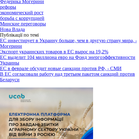
Федерика Могерини
рефоры
экономический рост
борьба с коррупцией
Минские переговоры
Нова Влада
Публікації по темі
ЕС инвестирует в Украину больше, чем в другую страну мира, -
Могерини
Экспорт украинских товаров в ЕС вырос на 19,2%
ЕС выделит 104 миллиона евро на Фонд энергоэффективности
Украины
ЕС в феврале обсудит новые санкции против РФ, - СМИ
В ЕС согласовали работу над третьим пакетом санкций против
Беларуси