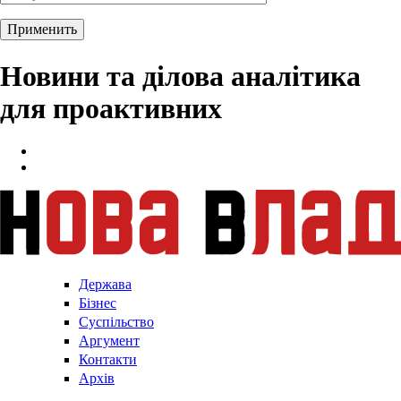
Новини та ділова аналітика
для проактивних
Держава
Бізнес
Суспільство
Аргумент
Контакти
Архів