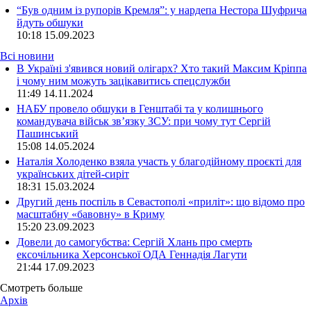
“Був одним із рупорів Кремля”: у нардепа Нестора Шуфрича
йдуть обшуки
10:18
15.09.2023
Всі новини
В Україні з'явився новий олігарх? Хто такий Максим Кріппа
і чому ним можуть зацікавитись спецслужби
11:49 14.11.2024
НАБУ провело обшуки в Генштабі та у колишнього
командувача військ зв’язку ЗСУ: при чому тут Сергій
Пашинський
15:08 14.05.2024
Наталія Холоденко взяла участь у благодійному проєкті для
українських дітей-сиріт
18:31 15.03.2024
Другий день поспіль в Севастополі «приліт»: що відомо про
масштабну «бавовну» в Криму
15:20 23.09.2023
Довели до самогубства: Сергій Хлань про смерть
ексочільника Херсонської ОДА Геннадія Лагути
21:44 17.09.2023
Смотреть больше
Архів