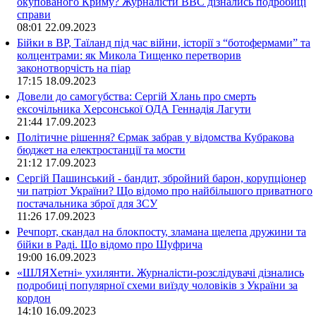
окупованого Криму? Журналісти ВВС дізнались подробиці
справи
08:01
22.09.2023
Бійки в ВР, Таїланд під час війни, історії з “ботофермами” та
колцентрами: як Микола Тищенко перетворив
законотворчість на піар
17:15
18.09.2023
Довели до самогубства: Сергій Хлань про смерть
ексочільника Херсонської ОДА Геннадія Лагути
21:44
17.09.2023
Політичне рішення? Єрмак забрав у відомства Кубракова
бюджет на електростанції та мости
21:12
17.09.2023
Сергій Пашинський - бандит, збройний барон, корупціонер
чи патріот України? Що відомо про найбільшого приватного
постачальника зброї для ЗСУ
11:26
17.09.2023
Речпорт, скандал на блокпосту, зламана щелепа дружини та
бійки в Раді. Що відомо про Шуфрича
19:00
16.09.2023
«ШЛЯХетні» ухилянти. Журналісти-розслідувачі дізнались
подробиці популярної схеми виїзду чоловіків з України за
кордон
14:10
16.09.2023