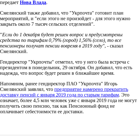
передает
Нова Влада
.
Смелянский также добавил, что "Укрпочта" готовит план
мероприятий, и "если этого не произойдет - для этого нужно
закрыть около 7 тысяч сельских отделений".
"
Если до 1 декабря будет решен вопрос и предусмотрены
средства по тарифам 0,79% (город) 1,56% (село), то все
пенсионеры получат пенсии вовремя в 2019 году"
, - сказал
Смелянский.
Гендиректор "Укрпочты" отметил, что у него была встреча с
президентом в понедельник, 29 октября. Он добавил, что есть
надежда, что вопрос будет решен в ближайшее время.
Напомним, ранее гендиректор ПАО "Укрпочта" Игорь
Смелянский заявлял, что
предприятие намерено прекратить
доставку пенсий с января 2019 года по старым тарифам
. Это
означает, более 4,5 млн человек уже с января 2019 года не могут
получить свою пенсию, так как Пенсионный фонд не
оплачивает себестоимости ее доставки.