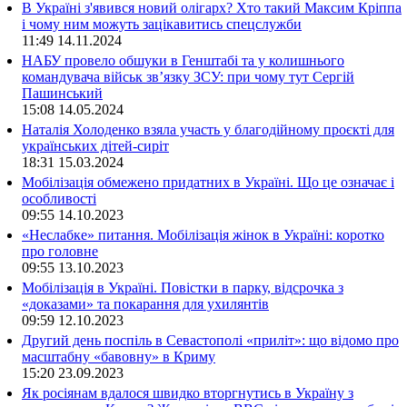
В Україні з'явився новий олігарх? Хто такий Максим Кріппа
і чому ним можуть зацікавитись спецслужби
11:49
14.11.2024
НАБУ провело обшуки в Генштабі та у колишнього
командувача військ зв’язку ЗСУ: при чому тут Сергій
Пашинський
15:08
14.05.2024
Наталія Холоденко взяла участь у благодійному проєкті для
українських дітей-сиріт
18:31
15.03.2024
Мобілізація обмежено придатних в Україні. Що це означає і
особливості
09:55
14.10.2023
«Неслабке» питання. Мобілізація жінок в Україні: коротко
про головне
09:55
13.10.2023
Мобілізація в Україні. Повістки в парку, відсрочка з
«доказами» та покарання для ухилянтів
09:59
12.10.2023
Другий день поспіль в Севастополі «приліт»: що відомо про
масштабну «бавовну» в Криму
15:20
23.09.2023
Як росіянам вдалося швидко вторгнутись в Україну з