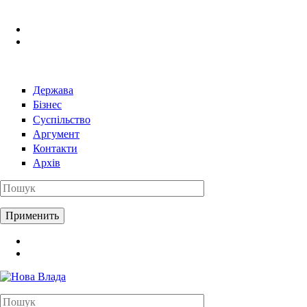
Перейти к основному содержанию
Держава
Бізнес
Суспільство
Аргумент
Контакти
Архів