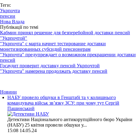
Теги:
Укрпочта
пенсии
Нова Влада
Публікації по темі
Кабмин принял решение для безперебойной доставки пенсий
"Укрпочтой"
"Укрпочта" с марта начнет тестирование доставки
монетизированных субсидий пенсионерам
"Укрпочта" предупреждает о возможном прекращении доставки
пенсий
Госаудит проверит доставку пенсий Укрпочтой
"Укрпочта" намерена продолжать доставку пенсий
Новини
НАБУ провело обшуки в Генштабі та у колишнього
командувача військ зв’язку ЗСУ: при чому тут Сергій
Пашинський
Детективи Національного антикорупційного бюро України
(НАБУ) 25 квітня провели обшуки у...
15:08
14.05.24