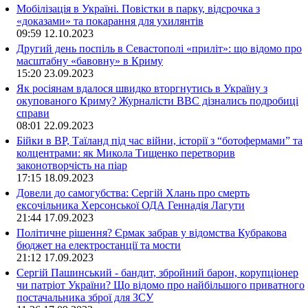
Мобілізація в Україні. Повістки в парку, відсрочка з
«доказами» та покарання для ухилянтів
09:59
12.10.2023
Другий день поспіль в Севастополі «приліт»: що відомо про
масштабну «бавовну» в Криму
15:20
23.09.2023
Як росіянам вдалося швидко вторгнутись в Україну з
окупованого Криму? Журналісти ВВС дізнались подробиці
справи
08:01
22.09.2023
Бійки в ВР, Таїланд під час війни, історії з “ботофермами” та
колцентрами: як Микола Тищенко перетворив
законотворчість на піар
17:15
18.09.2023
Довели до самогубства: Сергій Хлань про смерть
ексочільника Херсонської ОДА Геннадія Лагути
21:44
17.09.2023
Політичне рішення? Єрмак забрав у відомства Кубракова
бюджет на електростанції та мости
21:12
17.09.2023
Сергій Пашинський - бандит, збройний барон, корупціонер
чи патріот України? Що відомо про найбільшого приватного
постачальника зброї для ЗСУ