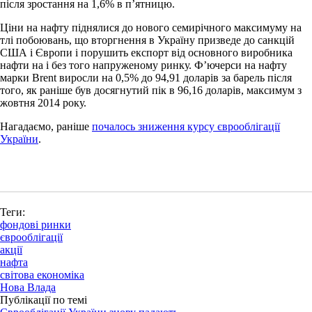
після зростання на 1,6% в п’ятницю.
Ціни на нафту піднялися до нового семирічного максимуму на
тлі побоювань, що вторгнення в Україну призведе до санкцій
США і Європи і порушить експорт від основного виробника
нафти на і без того напруженому ринку. Ф’ючерси на нафту
марки Brent виросли на 0,5% до 94,91 доларів за барель після
того, як раніше був досягнутий пік в 96,16 доларів, максимум з
жовтня 2014 року.
Нагадаємо, раніше
почалось зниження курсу єврооблігації
України
.
Теги:
фондові ринки
єврооблігації
акції
нафта
світова економіка
Нова Влада
Публікації по темі