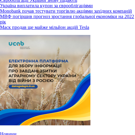
Єврооблігації України знову падають
Україна виплатила купон за єврооблігаціями
Monobank почав тестувати торгівлю акціями західних компаній
МВФ погіршив прогноз зростання глобальної економіки на 2022
рік
Маск продав ще майже мільйон акцій Tesla
Новини