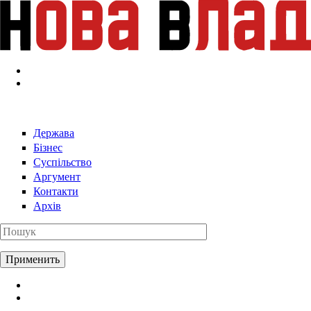
Перейти к основному содержанию
Держава
Бізнес
Суспільство
Аргумент
Контакти
Архів