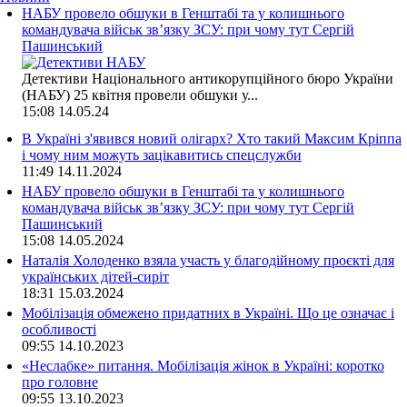
НАБУ провело обшуки в Генштабі та у колишнього
командувача військ зв’язку ЗСУ: при чому тут Сергій
Пашинський
Детективи Національного антикорупційного бюро України
(НАБУ) 25 квітня провели обшуки у...
15:08
14.05.24
В Україні з'явився новий олігарх? Хто такий Максим Кріппа
і чому ним можуть зацікавитись спецслужби
11:49
14.11.2024
НАБУ провело обшуки в Генштабі та у колишнього
командувача військ зв’язку ЗСУ: при чому тут Сергій
Пашинський
15:08
14.05.2024
Наталія Холоденко взяла участь у благодійному проєкті для
українських дітей-сиріт
18:31
15.03.2024
Мобілізація обмежено придатних в Україні. Що це означає і
особливості
09:55
14.10.2023
«Неслабке» питання. Мобілізація жінок в Україні: коротко
про головне
09:55
13.10.2023