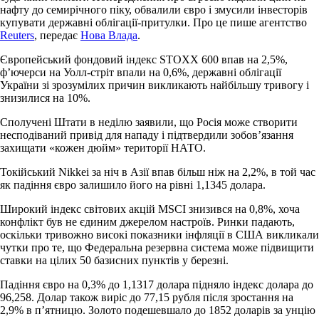
нафту до семирічного піку, обвалили євро і змусили інвесторів
купувати державні облігації-притулки. Про це пише агентство
Reuters
, передає
Нова Влада
.
Європейський фондовий індекс STOXX 600 впав на 2,5%,
ф’ючерси на Уолл-стріт впали на 0,6%, державні облігації
України зі зрозумілих причин викликають найбільшу тривогу і
знизилися на 10%.
Сполучені Штати в неділю заявили, що Росія може створити
несподіваний привід для нападу і підтвердили зобов’язання
захищати «кожен дюйм» території НАТО.
Токійський Nikkei за ніч в Азії впав більш ніж на 2,2%, в той час
як падіння євро залишило його на рівні 1,1345 долара.
Широкий індекс світових акцій MSCI знизився на 0,8%, хоча
конфлікт був не єдиним джерелом настроїв. Ринки падають,
оскільки тривожно високі показники інфляції в США викликали
чутки про те, що Федеральна резервна система може підвищити
ставки на цілих 50 базисних пунктів у березні.
Падіння євро на 0,3% до 1,1317 долара підняло індекс долара до
96,258. Долар також виріс до 77,15 рубля після зростання на
2,9% в п’ятницю. Золото подешевшало до 1852 доларів за унцію