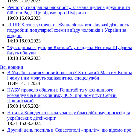
11:26
17.09.2023
Речпорт, скандал на блокпосту, зламана щелепа дружини та
бійки в Раді. Що відомо про Шуфрича
19:00
16.09.2023
«ШЛЯХетні» ухилянти. Журналісти-розслідувачі дізнались
подробиці популярної схеми виїзду чоловіків з України за
кордон
14:10
16.09.2023
“Був одним із рупорів Кремля”: у нардепа Нестора Шуфрича
йдуть обшуки
10:18
15.09.2023
Всі новини
В Україні з'явився новий олігарх? Хто такий Максим Кріппа
і чому ним можуть зацікавитись спецслужби
11:49 14.11.2024
НАБУ провело обшуки в Генштабі та у колишнього
командувача військ зв’язку ЗСУ: при чому тут Сергій
Пашинський
15:08 14.05.2024
Наталія Холоденко взяла участь у благодійному проєкті для
українських дітей-сиріт
18:31 15.03.2024
Другий день поспіль в Севастополі «приліт»: що відомо про