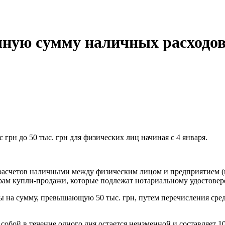
чную сумму наличных расходо
грн до 50 тыс. грн для физических лиц начиная с 4 января.
 расчетов наличными между физическим лицом и предприятием (
орам купли-продажи, которые подлежат нотариальному удостове
ты на сумму, превышающую 50 тыс. грн, путем перечисления сред
бой в течение одного дня остается неизменной и составляет 10