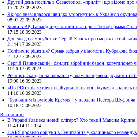
Другий день поспіль в Севастополі «приліт»: що відомо про
15:20
23.09.2023
Як росіянам вдалося швидко вторгнутись в Україну з окупо
08:01
22.09.2023
Бійки в ВР, Таїланд під час війни, історії з “ботофермами” 
17:15
18.09.2023
Довели до самогубства: Сергій Хлань про смерть ексочільни
21:44
17.09.2023
Політичне рішення? Єрмак забрав у відомства Кубракова бюдж
21:12
17.09.2023
Сергій Пашинський - бандит, збройний барон, корупціонер ч
11:26
17.09.2023
Речпорт, скандал на блокпосту, зламана щелепа дружини та 
19:00
16.09.2023
«ШЛЯХетні» ухилянти. Журналісти-розслідувачі дізнались под
14:10
16.09.2023
“Був одним із рупорів Кремля”: у нардепа Нестора Шуфрича
10:18
15.09.2023
Всі новини
В Україні з'явився новий олігарх? Хто такий Максим Кріппа
11:49 14.11.2024
НАБУ провело обшуки в Генштабі та у колишнього командува