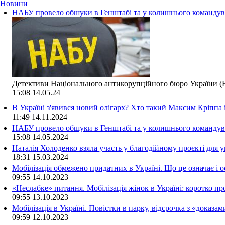
Новини
НАБУ провело обшуки в Генштабі та у колишнього командува
Детективи Національного антикорупційного бюро України (Н
15:08
14.05.24
В Україні з'явився новий олігарх? Хто такий Максим Кріппа
11:49
14.11.2024
НАБУ провело обшуки в Генштабі та у колишнього командува
15:08
14.05.2024
Наталія Холоденко взяла участь у благодійному проєкті для у
18:31
15.03.2024
Мобілізація обмежено придатних в Україні. Що це означає і 
09:55
14.10.2023
«Неслабке» питання. Мобілізація жінок в Україні: коротко пр
09:55
13.10.2023
Мобілізація в Україні. Повістки в парку, відсрочка з «доказа
09:59
12.10.2023