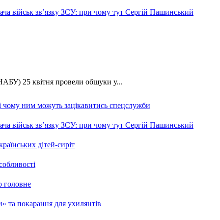
ча військ зв’язку ЗСУ: при чому тут Сергій Пашинський
АБУ) 25 квітня провели обшуки у...
 і чому ним можуть зацікавитись спецслужби
ча військ зв’язку ЗСУ: при чому тут Сергій Пашинський
країнських дітей-сиріт
особливості
о головне
ми» та покарання для ухилянтів