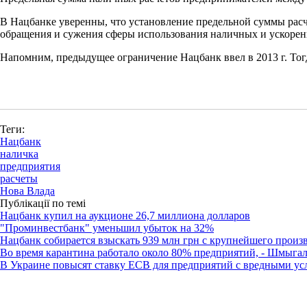
В Нацбанке уверенны, что установление предельной суммы расч
обращения и сужения сферы использования наличных и ускорен
Напомним, предыдущее ограничение Нацбанк ввел в 2013 г. Тог
Теги:
Нацбанк
наличка
предприятия
расчеты
Нова Влада
Публікації по темі
Нацбанк купил на аукционе 26,7 миллиона долларов
"Проминвестбанк" уменьшил убыток на 32%
Нацбанк собирается взыскать 939 млн грн с крупнейшего произ
Во время карантина работало около 80% предприятий, - Шмыга
В Украине повысят ставку ЕСВ для предприятий с вредными ус