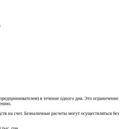
в
предпринимателем) в течение одного дня. Это ограничение
рению.
ств на счет. Безналичные расчеты могут осуществляться без
 тыс. грн.