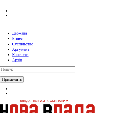
Перейти к основному содержанию
Держава
Бізнес
Суспільство
Аргумент
Контакти
Архів