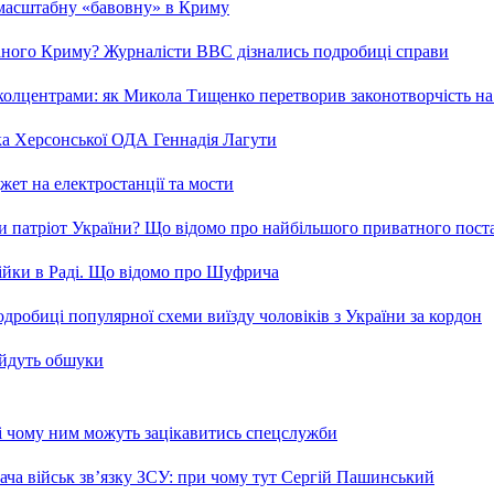
 масштабну «бавовну» в Криму
ваного Криму? Журналісти ВВС дізнались подробиці справи
та колцентрами: як Микола Тищенко перетворив законотворчість на
ка Херсонської ОДА Геннадія Лагути
ет на електростанції та мости
и патріот України? Що відомо про найбільшого приватного пост
бійки в Раді. Що відомо про Шуфрича
робиці популярної схеми виїзду чоловіків з України за кордон
 йдуть обшуки
 і чому ним можуть зацікавитись спецслужби
ча військ зв’язку ЗСУ: при чому тут Сергій Пашинський