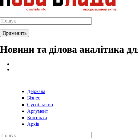
Новини та ділова аналітика д
Держава
Бізнес
Суспільство
Аргумент
Контакти
Архів