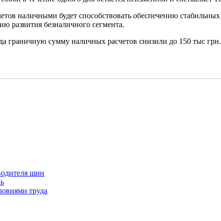
етов наличными будет способствовать обеспечению стабильных 
ию развития безналичного сегмента.
да граничную сумму наличных расчетов снизили до 150 тыс грн.
водителя шин
ль
ловиями труда