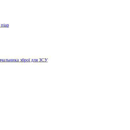
 піар
ачальника зброї для ЗСУ