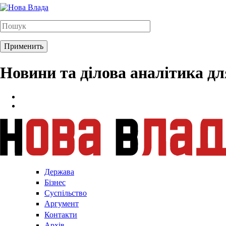
Новини та ділова аналітика д
Держава
Бізнес
Суспільство
Аргумент
Контакти
Архів