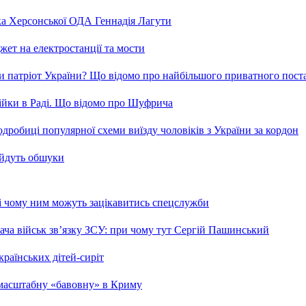
ка Херсонської ОДА Геннадія Лагути
ет на електростанції та мости
и патріот України? Що відомо про найбільшого приватного пост
бійки в Раді. Що відомо про Шуфрича
робиці популярної схеми виїзду чоловіків з України за кордон
 йдуть обшуки
 і чому ним можуть зацікавитись спецслужби
ча військ зв’язку ЗСУ: при чому тут Сергій Пашинський
країнських дітей-сиріт
 масштабну «бавовну» в Криму