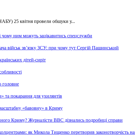
АБУ) 25 квітня провели обшуки у...
 і чому ним можуть зацікавитись спецслужби
ча військ зв’язку ЗСУ: при чому тут Сергій Пашинський
країнських дітей-сиріт
особливості
о головне
ми» та покарання для ухилянтів
 масштабну «бавовну» в Криму
ваного Криму? Журналісти ВВС дізнались подробиці справи
та колцентрами: як Микола Тищенко перетворив законотворчість на