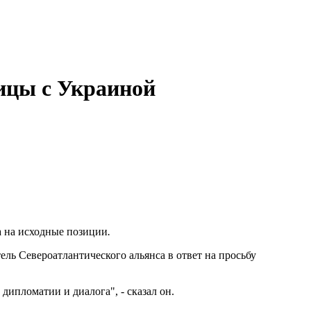
ницы с Украиной
а на исходные позиции
.
ель Североатлантического альянса в ответ на просьбу
ипломатии и диалога", - сказал он.