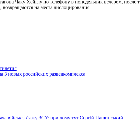
агона Чаку Хейглу по телефону в понедельник вечером, после 
, возвращаются на места дислоцирования.
тилетия
а 3 новых российских разведкомплекса
ча військ зв’язку ЗСУ: при чому тут Сергій Пашинський