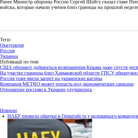
Ранее Министр обороны России Сергей Шойгу сказал главе Пент
войска, которые начали учения близ границы на прошлой неделе
Теги:
Оккупация
Россия
Украина
Публікації по темі
США обещают добиваться возвращения Крыма даже спустя деся
На участке границы близ Харьковской области ГПСУ обнаружил
Россия тоже ввела запрет на украинские вагоны
Компания METRO может попасть под экономические санкции
Отношение россиян к Украине улучшилось
Новини
НАБУ провело обшуки в Генштабі та у колишнього командува