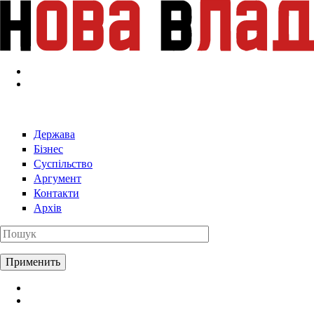
Перейти к основному содержанию
Держава
Бізнес
Суспільство
Аргумент
Контакти
Архів