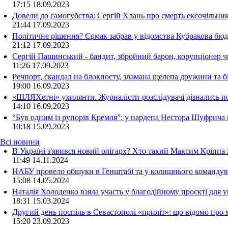
17:15
18.09.2023
Довели до самогубства: Сергій Хлань про смерть ексочільни
21:44
17.09.2023
Політичне рішення? Єрмак забрав у відомства Кубракова бюдж
21:12
17.09.2023
Сергій Пашинський - бандит, збройний барон, корупціонер ч
11:26
17.09.2023
Речпорт, скандал на блокпосту, зламана щелепа дружини та 
19:00
16.09.2023
«ШЛЯХетні» ухилянти. Журналісти-розслідувачі дізнались под
14:10
16.09.2023
“Був одним із рупорів Кремля”: у нардепа Нестора Шуфрича
10:18
15.09.2023
Всі новини
В Україні з'явився новий олігарх? Хто такий Максим Кріппа
11:49 14.11.2024
НАБУ провело обшуки в Генштабі та у колишнього командува
15:08 14.05.2024
Наталія Холоденко взяла участь у благодійному проєкті для у
18:31 15.03.2024
Другий день поспіль в Севастополі «приліт»: що відомо про
15:20 23.09.2023