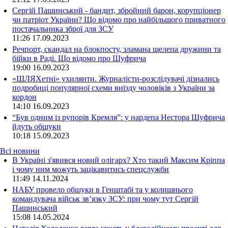
Сергій Пашинський - бандит, збройний барон, корупціонер
чи патріот України? Що відомо про найбільшого приватного
постачальника зброї для ЗСУ
11:26
17.09.2023
Речпорт, скандал на блокпосту, зламана щелепа дружини та
бійки в Раді. Що відомо про Шуфрича
19:00
16.09.2023
«ШЛЯХетні» ухилянти. Журналісти-розслідувачі дізнались
подробиці популярної схеми виїзду чоловіків з України за
кордон
14:10
16.09.2023
“Був одним із рупорів Кремля”: у нардепа Нестора Шуфрича
йдуть обшуки
10:18
15.09.2023
Всі новини
В Україні з'явився новий олігарх? Хто такий Максим Кріппа
і чому ним можуть зацікавитись спецслужби
11:49 14.11.2024
НАБУ провело обшуки в Генштабі та у колишнього
командувача військ зв’язку ЗСУ: при чому тут Сергій
Пашинський
15:08 14.05.2024