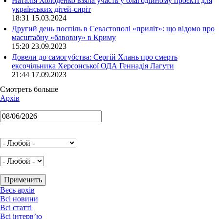
Наталія Холоденко взяла участь у благодійному проєкті для
українських дітей-сиріт
18:31 15.03.2024
Другий день поспіль в Севастополі «приліт»: що відомо про
масштабну «бавовну» в Криму
15:20 23.09.2023
Довели до самогубства: Сергій Хлань про смерть
ексочільника Херсонської ОДА Геннадія Лагути
21:44 17.09.2023
Смотреть больше
Архів
Весь архів
Всі новини
Всі статті
Всі інтерв’ю