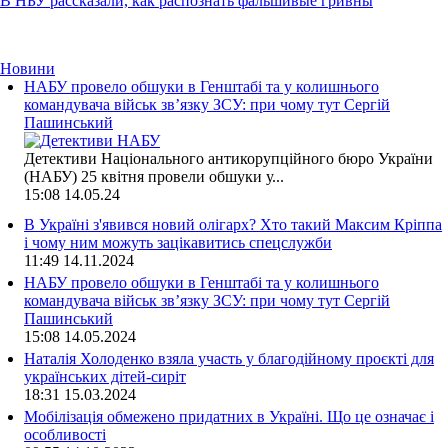
В НБУ рассказали, как распознать фальшивые гривны
Новини
НАБУ провело обшуки в Генштабі та у колишнього
командувача військ зв’язку ЗСУ: при чому тут Сергій
Пашинський
Детективи Національного антикорупційного бюро України
(НАБУ) 25 квітня провели обшуки у...
15:08
14.05.24
В Україні з'явився новий олігарх? Хто такий Максим Кріппа
і чому ним можуть зацікавитись спецслужби
11:49
14.11.2024
НАБУ провело обшуки в Генштабі та у колишнього
командувача військ зв’язку ЗСУ: при чому тут Сергій
Пашинський
15:08
14.05.2024
Наталія Холоденко взяла участь у благодійному проєкті для
українських дітей-сиріт
18:31
15.03.2024
Мобілізація обмежено придатних в Україні. Що це означає і
особливості