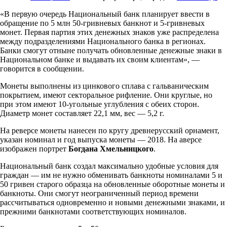
«В первую очередь Национальный банк планирует ввести в
обращение по 5 млн 50-гривневых банкнот и 5-гривневых
монет. Первая партия этих денежных знаков уже распределена
между подразделениями Национального банка в регионах.
Банки смогут отныне получать обновленные денежные знаки в
Национальном банке и выдавать их своим клиентам», —
говорится в сообщении.
Монеты выполнены из цинкового сплава с гальваническим
покрытием, имеют секторальное рифление. Они круглые, но
при этом имеют 10-угольные углубления с обеих сторон.
Диаметр монет составляет 22,1 мм, вес — 5,2 г.
На реверсе монеты нанесен по кругу древнерусский орнамент,
указан номинал и год выпуска монеты — 2018. На аверсе
изображен портрет
Богдана Хмельницкого
.
Национальный банк создал максимально удобные условия для
граждан — им не нужно обменивать банкноты номиналами 5 и
50 гривен старого образца на обновленные оборотные монеты и
банкноты. Они смогут неограниченный период времени
рассчитываться одновременно и новыми денежными знаками, и
прежними банкнотами соответствующих номиналов.