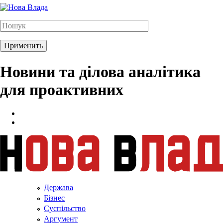
Новини та ділова аналітика
для проактивних
Держава
Бізнес
Суспільство
Аргумент