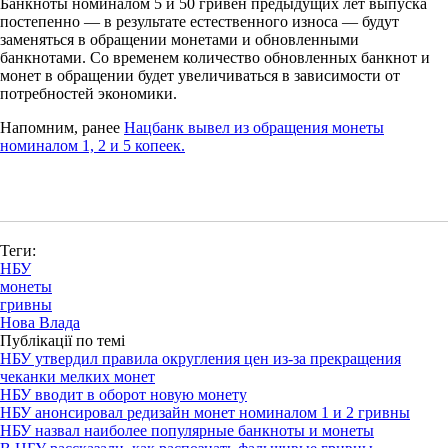
Банкноты номиналом 5 и 50 гривен предыдущих лет выпуска
постепенно — в результате естественного износа — будут
заменяться в обращении монетами и обновленными
банкнотами. Со временем количество обновленных банкнот и
монет в обращении будет увеличиваться в зависимости от
потребностей экономики.
Напомним, ранее
Нацбанк вывел из обращения монеты
номиналом 1, 2 и 5 копеек.
Теги:
НБУ
монеты
гривны
Нова Влада
Публікації по темі
НБУ утвердил правила округления цен из-за прекращения
чеканки мелких монет
НБУ вводит в оборот новую монету
НБУ анонсировал редизайн монет номиналом 1 и 2 гривны
НБУ назвал наиболее популярные банкноты и монеты