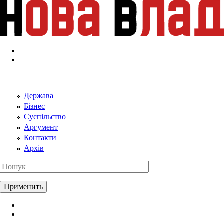
Перейти к основному содержанию
Держава
Бізнес
Суспільство
Аргумент
Контакти
Архів