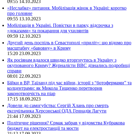
09:55
14.10.2023
«Неслабке» питання. Мобілізація жінок в Україні: коротко
про головне
09:55
13.10.2023
Мобілізація в Україні. Повістки в парку, відсрочка з
«доказами» та покарання для ухилянтів
09:59
12.10.2023
Другий день поспіль в Севастополі «приліт»: що відомо про
масштабну «бавовну» в Криму
15:20
23.09.2023
Як росіянам вдалося швидко вторгнутись в Україну з
окупованого Криму? Журналісти ВВС дізнались подробиці
справи
08:01
22.09.2023
Бійки в ВР, Таїланд під час війни, історії з “ботофермами” та
колцентрами: як Микола Тищенко перетворив
законотворчість на піар
17:15
18.09.2023
Довели до самогубства: Сергій Хлань про смерть
ексочільника Херсонської ОДА Геннадія Лагути
21:44
17.09.2023
Політичне рішення? Єрмак забрав у відомства Кубракова
бюджет на електростанції та мости
21:12
17.09.2023