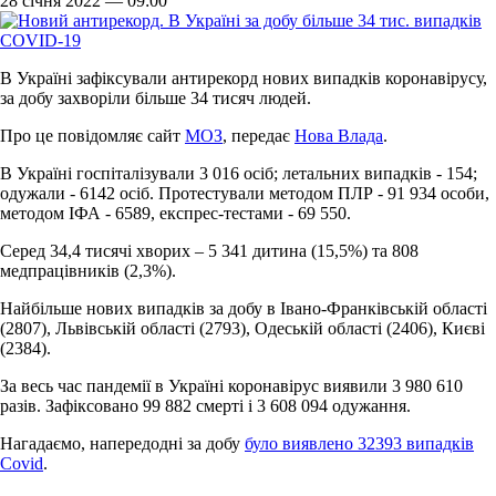
28 січня 2022 — 09:00
В Україні зафіксували антирекорд нових випадків коронавірусу,
за добу захворіли більше 34 тисяч людей.
Про це повідомляє сайт
МОЗ
, передає
Нова Влада
.
В Україні госпіталізували 3 016 осіб; летальних випадків - 154;
одужали - 6142 осіб. Протестували методом ПЛР - 91 934 особи,
методом ІФА - 6589, експрес-тестами - 69 550.
Серед 34,4 тисячі хворих – 5 341 дитина (15,5%) та 808
медпрацівників (2,3%).
Найбільше нових випадків за добу в Івано-Франківській області
(2807), Львівській області (2793), Одеській області (2406), Києві
(2384).
За весь час пандемії в Україні коронавірус виявили 3 980 610
разів. Зафіксовано 99 882 смерті і 3 608 094 одужання.
Нагадаємо, напередодні за добу
було виявлено 32393 випадків
Covid
.