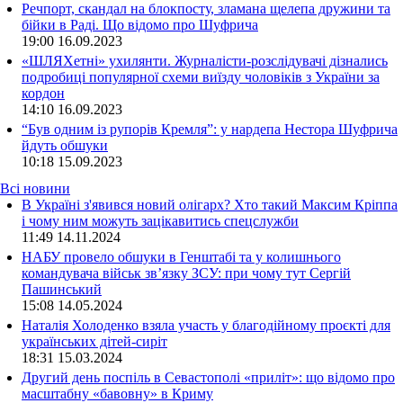
Речпорт, скандал на блокпосту, зламана щелепа дружини та
бійки в Раді. Що відомо про Шуфрича
19:00
16.09.2023
«ШЛЯХетні» ухилянти. Журналісти-розслідувачі дізнались
подробиці популярної схеми виїзду чоловіків з України за
кордон
14:10
16.09.2023
“Був одним із рупорів Кремля”: у нардепа Нестора Шуфрича
йдуть обшуки
10:18
15.09.2023
Всі новини
В Україні з'явився новий олігарх? Хто такий Максим Кріппа
і чому ним можуть зацікавитись спецслужби
11:49 14.11.2024
НАБУ провело обшуки в Генштабі та у колишнього
командувача військ зв’язку ЗСУ: при чому тут Сергій
Пашинський
15:08 14.05.2024
Наталія Холоденко взяла участь у благодійному проєкті для
українських дітей-сиріт
18:31 15.03.2024
Другий день поспіль в Севастополі «приліт»: що відомо про
масштабну «бавовну» в Криму