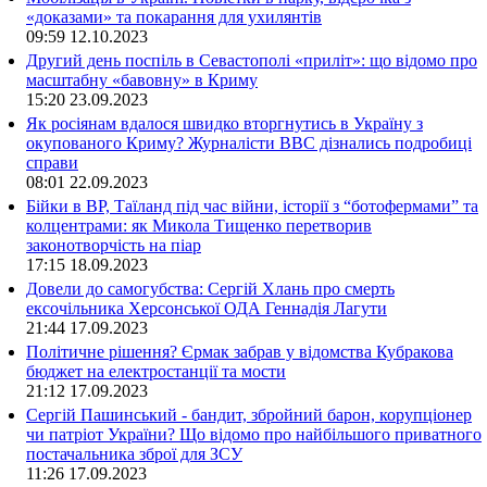
«доказами» та покарання для ухилянтів
09:59
12.10.2023
Другий день поспіль в Севастополі «приліт»: що відомо про
масштабну «бавовну» в Криму
15:20
23.09.2023
Як росіянам вдалося швидко вторгнутись в Україну з
окупованого Криму? Журналісти ВВС дізнались подробиці
справи
08:01
22.09.2023
Бійки в ВР, Таїланд під час війни, історії з “ботофермами” та
колцентрами: як Микола Тищенко перетворив
законотворчість на піар
17:15
18.09.2023
Довели до самогубства: Сергій Хлань про смерть
ексочільника Херсонської ОДА Геннадія Лагути
21:44
17.09.2023
Політичне рішення? Єрмак забрав у відомства Кубракова
бюджет на електростанції та мости
21:12
17.09.2023
Сергій Пашинський - бандит, збройний барон, корупціонер
чи патріот України? Що відомо про найбільшого приватного
постачальника зброї для ЗСУ
11:26
17.09.2023