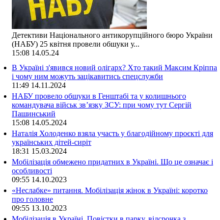
Детективи Національного антикорупційного бюро України
(НАБУ) 25 квітня провели обшуки у...
15:08
14.05.24
В Україні з'явився новий олігарх? Хто такий Максим Кріппа
і чому ним можуть зацікавитись спецслужби
11:49
14.11.2024
НАБУ провело обшуки в Генштабі та у колишнього
командувача військ зв’язку ЗСУ: при чому тут Сергій
Пашинський
15:08
14.05.2024
Наталія Холоденко взяла участь у благодійному проєкті для
українських дітей-сиріт
18:31
15.03.2024
Мобілізація обмежено придатних в Україні. Що це означає і
особливості
09:55
14.10.2023
«Неслабке» питання. Мобілізація жінок в Україні: коротко
про головне
09:55
13.10.2023
Мобілізація в Україні. Повістки в парку, відсрочка з