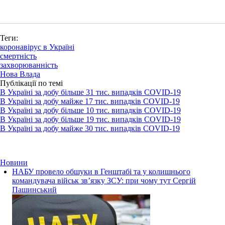
Теги:
коронавірус в Україні
смертність
захворюванність
Нова Влада
Публікації по темі
В Україні за добу більше 31 тис. випадків СOVID-19
В Україні за добу майже 17 тис. випадків СOVID-19
В Україні за добу більше 10 тис. випадків СOVID-19
В Україні за добу більше 19 тис. випадків СOVID-19
В Україні за добу майже 30 тис. випадків СOVID-19
Новини
НАБУ провело обшуки в Генштабі та у колишнього
командувача військ зв’язку ЗСУ: при чому тут Сергій
Пашинський