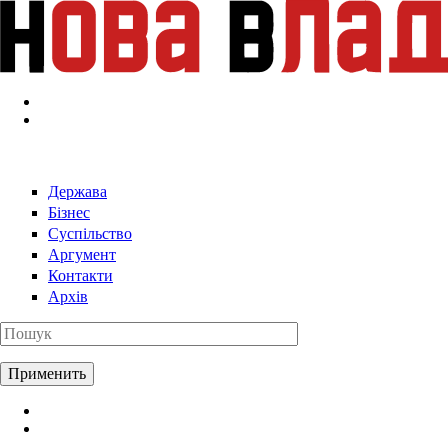
Перейти к основному содержанию
Держава
Бізнес
Суспільство
Аргумент
Контакти
Архів