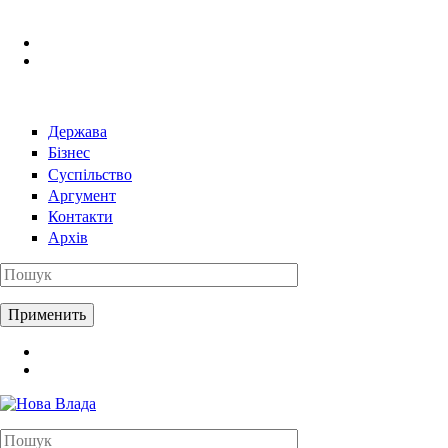
Перейти к основному содержанию
Держава
Бізнес
Суспільство
Аргумент
Контакти
Архів