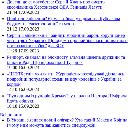
Довели до самогубства: Сергій Хлань про смерть
ексочільника Херсонської ОДА Геннадія Лагути
21:44
17.09.2023
Політичне рішення? Єрмак забрав у відомства Кубракова
бюджет на електростанції та мости
21:12
17.09.2023
Сергій Пашинський - бандит, збройний барон, корупціонер
чи патріот України? Що відомо про найбільшого приватного
постачальника зброї для ЗСУ
11:26
17.09.2023
Речпорт, скандал на блокпосту, зламана щелепа дружини та
бійки в Раді. Що відомо про Шуфрича
19:00
16.09.2023
«ШЛЯХетні» ухилянти. Журналісти-розслідувачі дізнались
подробиці популярної схеми виїзду чоловіків з України за
кордон
14:10
16.09.2023
“Був одним із рупорів Кремля”: у нардепа Нестора Шуфрича
йдуть обшуки
10:18
15.09.2023
Всі новини
В Україні з'явився новий олігарх? Хто такий Максим Кріппа
і чому ним можуть зацікавитись спецслужби