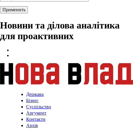
Новини та ділова аналітика
для проактивних
Держава
Бізнес
Суспільство
Аргумент
Контакти
Архів