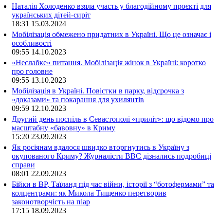
Наталія Холоденко взяла участь у благодійному проєкті для
українських дітей-сиріт
18:31
15.03.2024
Мобілізація обмежено придатних в Україні. Що це означає і
особливості
09:55
14.10.2023
«Неслабке» питання. Мобілізація жінок в Україні: коротко
про головне
09:55
13.10.2023
Мобілізація в Україні. Повістки в парку, відсрочка з
«доказами» та покарання для ухилянтів
09:59
12.10.2023
Другий день поспіль в Севастополі «приліт»: що відомо про
масштабну «бавовну» в Криму
15:20
23.09.2023
Як росіянам вдалося швидко вторгнутись в Україну з
окупованого Криму? Журналісти ВВС дізнались подробиці
справи
08:01
22.09.2023
Бійки в ВР, Таїланд під час війни, історії з “ботофермами” та
колцентрами: як Микола Тищенко перетворив
законотворчість на піар
17:15
18.09.2023