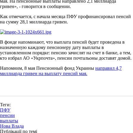
мая. На пенсионные выплаты направлено 2,1 миллиарда
гривен», - говорится в сообщении.
Как отмечается, с начала месяца ПФУ профинансировал пенсий
на сумму 28,1 миллиарда гривен.
В фонде напоминают, что выплата пенсий будет проведена в
назначенную каждому пенсионеру дату выплаты в
установленном порядке: пенсию зачислят на счет в банке, а тем,
кто избрал АО «Укрпочта», пенсии почтальоны доставят домой.
Напомним, 8 мая Пенсионный фонд Украины
направил 4,7
миллиарда гривен на выплату пенсий мая.
Теги:
ПФУ
пенсии
выплаты
Нова Влада
Публікації по темі