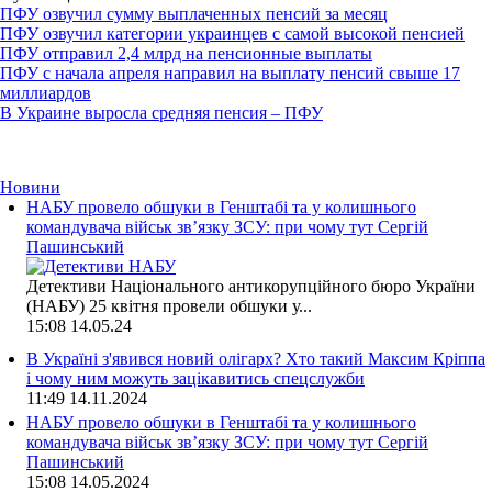
ПФУ озвучил сумму выплаченных пенсий за месяц
ПФУ озвучил категории украинцев с самой высокой пенсией
ПФУ отправил 2,4 млрд на пенсионные выплаты
ПФУ с начала апреля направил на выплату пенсий свыше 17
миллиардов
В Украине выросла средняя пенсия – ПФУ
Новини
НАБУ провело обшуки в Генштабі та у колишнього
командувача військ зв’язку ЗСУ: при чому тут Сергій
Пашинський
Детективи Національного антикорупційного бюро України
(НАБУ) 25 квітня провели обшуки у...
15:08
14.05.24
В Україні з'явився новий олігарх? Хто такий Максим Кріппа
і чому ним можуть зацікавитись спецслужби
11:49
14.11.2024
НАБУ провело обшуки в Генштабі та у колишнього
командувача військ зв’язку ЗСУ: при чому тут Сергій
Пашинський
15:08
14.05.2024