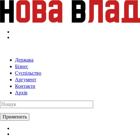
Перейти к основному содержанию
Держава
Бізнес
Суспільство
Аргумент
Контакти
Архів