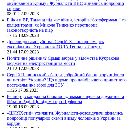
окупованого Криму? Журналісти ВВС дізнались подробиці
справи
08:01
22.09.2023
Бійки в ВР, Таїланд під час війни, історії з “ботофермами” та
колцентрами: як Микола Тищенко перетворив
законотворчість на піар
17:15
18.09.2023
Довели до самогубства: Сергій Хлань про смерть
ексочільника Херсонської ОДА Геннадія Лагути
21:44
17.09.2023
Політичне рішення? Єрмак забрав у відомства Кубракова
бюджет на електростанції та мости
21:12
17.09.2023
Сергій Пашинський - бандит, збройний барон, корупціонер
чи патріот України? Що відомо про найбільшого приватного
постачальника зброї для ЗСУ
11:26
17.09.2023
Речпорт, скандал на блокпосту, зламана щелепа дружини та
бійки в Раді. Що відомо про Шуфрича
19:00
16.09.2023
«ШЛЯХетні» ухилянти. Журналісти-розслідувачі дізнались
подробиці популярної схеми виїзду чоловіків з України за
кордон