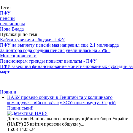
Теги:
ПФУ
пенсии
пенсионеры
Нова Влада
Публікації по темі
Кабмин увеличил бюджет ПФУ
ПФУ на выплату пенсий мая направил еще 2,1 миллиарда
За полтора года средняя пенсия увеличилась на 25% –
Минсоцполитики
Пенсионерам трижды повысят выплаты - ПФУ
ПФУ завершил финансирование монетизированных субсидий за
март
Новини
НАБУ провело обшуки в Генштабі та у колишнього
командувача військ зв’язку ЗСУ: при чому тут Сергій
Пашинський
Детективи Національного антикорупційного бюро України
(НАБУ) 25 квітня провели обшуки у...
15:08
14.05.24