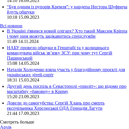
14:10
16.09.2023
“Був одним із рупорів Кремля”: у нардепа Нестора Шуфрича
йдуть обшуки
10:18
15.09.2023
Всі новини
В Україні з'явився новий олігарх? Хто такий Максим Кріппа
і чому ним можуть зацікавитись спецслужби
11:49 14.11.2024
НАБУ провело обшуки в Генштабі та у колишнього
командувача військ зв’язку ЗСУ: при чому тут Сергій
Пашинський
15:08 14.05.2024
Наталія Холоденко взяла участь у благодійному проєкті для
українських дітей-сиріт
18:31 15.03.2024
Другий день поспіль в Севастополі «приліт»: що відомо про
масштабну «бавовну» в Криму
15:20 23.09.2023
Довели до самогубства: Сергій Хлань про смерть
ексочільника Херсонської ОДА Геннадія Лагути
21:44 17.09.2023
Смотреть больше
Архів