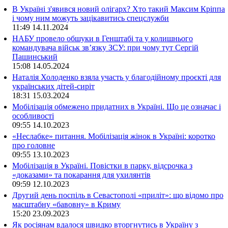
В Україні з'явився новий олігарх? Хто такий Максим Кріппа
і чому ним можуть зацікавитись спецслужби
11:49
14.11.2024
НАБУ провело обшуки в Генштабі та у колишнього
командувача військ зв’язку ЗСУ: при чому тут Сергій
Пашинський
15:08
14.05.2024
Наталія Холоденко взяла участь у благодійному проєкті для
українських дітей-сиріт
18:31
15.03.2024
Мобілізація обмежено придатних в Україні. Що це означає і
особливості
09:55
14.10.2023
«Неслабке» питання. Мобілізація жінок в Україні: коротко
про головне
09:55
13.10.2023
Мобілізація в Україні. Повістки в парку, відсрочка з
«доказами» та покарання для ухилянтів
09:59
12.10.2023
Другий день поспіль в Севастополі «приліт»: що відомо про
масштабну «бавовну» в Криму
15:20
23.09.2023
Як росіянам вдалося швидко вторгнутись в Україну з