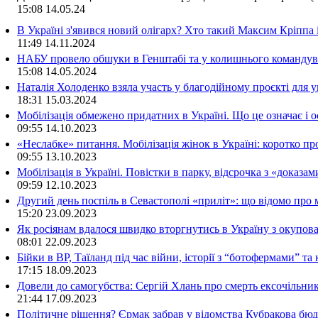
15:08
14.05.24
В Україні з'явився новий олігарх? Хто такий Максим Кріппа
11:49
14.11.2024
НАБУ провело обшуки в Генштабі та у колишнього командува
15:08
14.05.2024
Наталія Холоденко взяла участь у благодійному проєкті для у
18:31
15.03.2024
Мобілізація обмежено придатних в Україні. Що це означає і 
09:55
14.10.2023
«Неслабке» питання. Мобілізація жінок в Україні: коротко пр
09:55
13.10.2023
Мобілізація в Україні. Повістки в парку, відсрочка з «доказа
09:59
12.10.2023
Другий день поспіль в Севастополі «приліт»: що відомо про
15:20
23.09.2023
Як росіянам вдалося швидко вторгнутись в Україну з окупо
08:01
22.09.2023
Бійки в ВР, Таїланд під час війни, історії з “ботофермами” 
17:15
18.09.2023
Довели до самогубства: Сергій Хлань про смерть ексочільни
21:44
17.09.2023
Політичне рішення? Єрмак забрав у відомства Кубракова бюдж