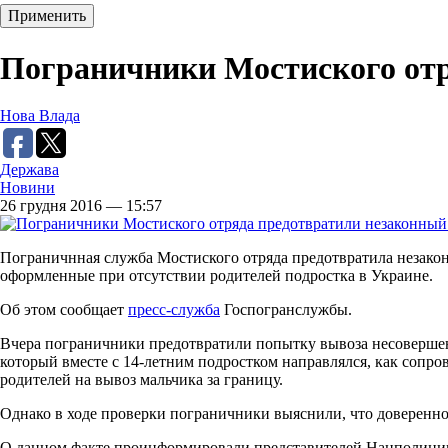
Пограничники Мостиского отр
Нова Влада
Держава
Новини
26 грудня 2016 — 15:57
Пограничнная служба Мостиского отряда предотвратила незако
оформленные при отсутствии родителей подростка в Украине.
Об этом сообщает
пресс-служба
Госпогранслужбы.
Вчера пограничники предотвратили попытку вывоза несоверше
который вместе с 14-летним подростком направлялся, как сопр
родителей на вывоз мальчика за границу.
Однако в ходе проверки пограничники выяснили, что доверенно
О данном факте проинформировали представителей Нацполиции 