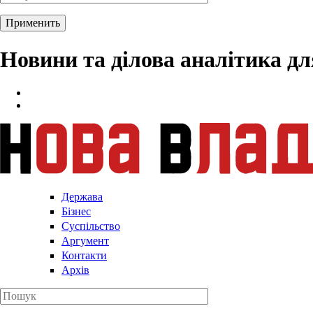
Новини та ділова аналітика д
Держава
Бізнес
Суспільство
Аргумент
Контакти
Архів