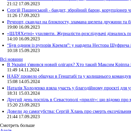
21:12
17.09.2023
Сергій Пашинський - бандит, збройний барон, корупціонер ч
11:26
17.09.2023
Речпорт, скандал на блокпосту, зламана щелепа дружини та 
19:00
16.09.2023
«ШЛЯХетні» ухилянти. Журналісти-розслідувачі дізнались под
14:10
16.09.2023
“Був одним із рупорів Кремля”: у нардепа Нестора Шуфрича
10:18
15.09.2023
Всі новини
В Україні з'явився новий олігарх? Хто такий Максим Кріппа
11:49 14.11.2024
НАБУ провело обшуки в Генштабі та у колишнього командува
15:08 14.05.2024
Наталія Холоденко взяла участь у благодійному проєкті для у
18:31 15.03.2024
Другий день поспіль в Севастополі «приліт»: що відомо про
15:20 23.09.2023
Довели до самогубства: Сергій Хлань про смерть ексочільни
21:44 17.09.2023
Смотреть больше
Архів