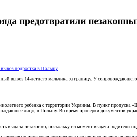
яда предотвратили незаконны
нный вывоз 14-летнего мальчика за границу. У сопровождающег
ннолетнего ребенка с территории Украины. В пункт пропуска 
овождающее лицо, в Польшу. Во время проверки документов укра
сть выдана незаконно, поскольку на момент выдачи родители по
касательно признаков возможного уголовного правонарушения.