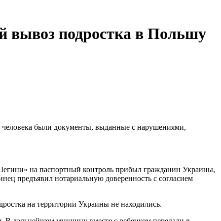
й вывоз подростка в Польшу
о человека были документы, выданные с нарушениями,
«Шегини» на паспортный контроль прибыл гражданин Украины,
инец предъявил нотариальную доверенность с согласием
дростка на территории Украины не находились.
 В дальнейшем мужчину вместе с ребенком передали в