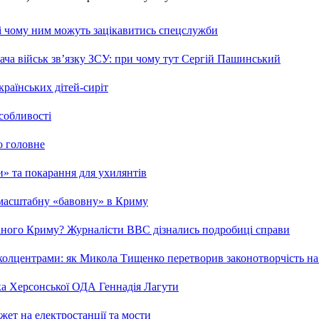
 і чому ним можуть зацікавитись спецслужби
ча військ зв’язку ЗСУ: при чому тут Сергій Пашинський
країнських дітей-сиріт
особливості
о головне
ми» та покарання для ухилянтів
 масштабну «бавовну» в Криму
ваного Криму? Журналісти ВВС дізнались подробиці справи
та колцентрами: як Микола Тищенко перетворив законотворчість на
ка Херсонської ОДА Геннадія Лагути
ет на електростанції та мости