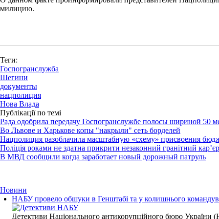
милицию.
Теги:
Госпогранслужба
Шегини
документы
нацполиция
Нова Влада
Публікації по темі
Рада одобрила передачу Госпогранслужбе полосы шириной 50 м
Во Львове и Харькове копы "накрыли" сеть борделей
Нацполиция разоблачила масштабную «схему» присвоения бюдж
Поліція роками не здатна прикрити незаконний гранітний кар’єр,
В МВД сообщили когда заработает новый дорожный патруль
Новини
НАБУ провело обшуки в Генштабі та у колишнього командува
Детективи Національного антикорупційного бюро України (Н