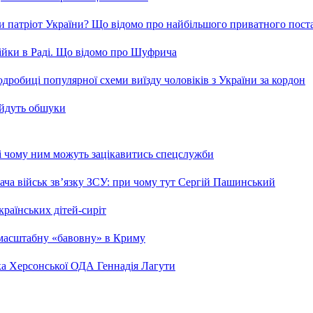
и патріот України? Що відомо про найбільшого приватного пост
бійки в Раді. Що відомо про Шуфрича
робиці популярної схеми виїзду чоловіків з України за кордон
 йдуть обшуки
 і чому ним можуть зацікавитись спецслужби
ча військ зв’язку ЗСУ: при чому тут Сергій Пашинський
країнських дітей-сиріт
 масштабну «бавовну» в Криму
ка Херсонської ОДА Геннадія Лагути