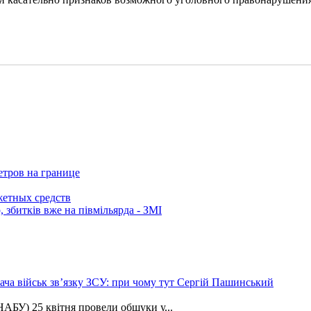
етров на границе
етных средств
 збитків вже на півмільярда - ЗМІ
ча військ зв’язку ЗСУ: при чому тут Сергій Пашинський
АБУ) 25 квітня провели обшуки у...