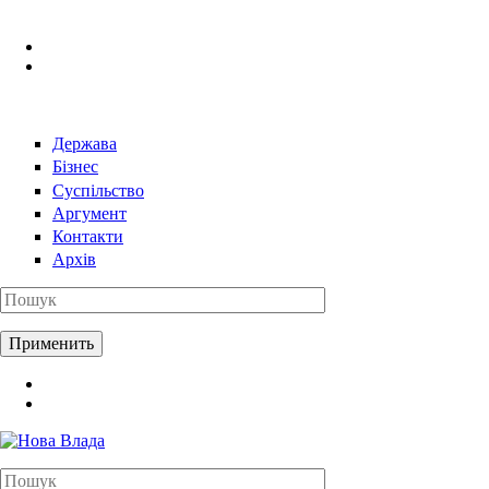
Перейти к основному содержанию
Держава
Бізнес
Суспільство
Аргумент
Контакти
Архів