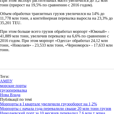
При этом экспорт растительных масел увеличился до 5,2 млн
тонн (прирост на 19,5% по сравнению с 2016 годом).
Объем обработки транзитных грузов увеличился на 14% до
11,778 млн тонн, а контейнерная перевалка выросла на 23,3% до
35,201 TEU.
При этом больше всего грузов обработал морпорт «Южный» -
41,889 млн тонн, увеличив перевалку на 6,6% по сравнению с
2016 годом. При этом морпорт «Одесса» обработал 24,12 млн
тонн, «Николаев» - 23,533 млн тонн, «Черноморск» - 17,633 млн
тонн.
Теги:
АМПУ
морские порты
грузоперевалка
Нова Влада
Публікації по темі
Морпорты в I квартале увеличили грузооборот на 1,2%
Морпорты с начала года перевалили свыше 20 млн тонн грузов
Николаевский порт за 10 месяцев перевалил 7,6 млн т зерна