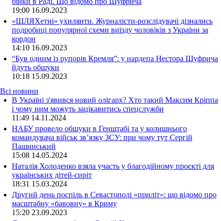
бійки в Раді. Що відомо про Шуфрича
19:00
16.09.2023
«ШЛЯХетні» ухилянти. Журналісти-розслідувачі дізнались
подробиці популярної схеми виїзду чоловіків з України за
кордон
14:10
16.09.2023
“Був одним із рупорів Кремля”: у нардепа Нестора Шуфрича
йдуть обшуки
10:18
15.09.2023
Всі новини
В Україні з'явився новий олігарх? Хто такий Максим Кріппа
і чому ним можуть зацікавитись спецслужби
11:49 14.11.2024
НАБУ провело обшуки в Генштабі та у колишнього
командувача військ зв’язку ЗСУ: при чому тут Сергій
Пашинський
15:08 14.05.2024
Наталія Холоденко взяла участь у благодійному проєкті для
українських дітей-сиріт
18:31 15.03.2024
Другий день поспіль в Севастополі «приліт»: що відомо про
масштабну «бавовну» в Криму
15:20 23.09.2023