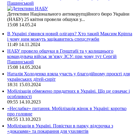
Пашинський
Детективи Національного антикорупційного бюро України
(НАБУ) 25 квітня провели обшуки у...
15:08
14.05.24
В Україні з'явився новий олігарх? Хто такий Максим Кріппа
і чому ним можуть зацікавитись спецслужби
11:49
14.11.2024
НАБУ провело обшуки в Генштабі та у колишнього
командувача військ зв’язку ЗСУ: при чому тут Сергій
Пашинський
15:08
14.05.2024
Наталія Холоденко взяла участь у благодійному проєкті для
українських дітей-сиріт
18:31
15.03.2024
Мобілізація обмежено придатних в Україні. Що це означає і
особливості
09:55
14.10.2023
«Неслабке» питання. Мобілізація жінок в Україні: коротко
про головне
09:55
13.10.2023
Мобілізація в Україні. Повістки в парку, відсрочка з
«доказами» та покарання для ухилянтів