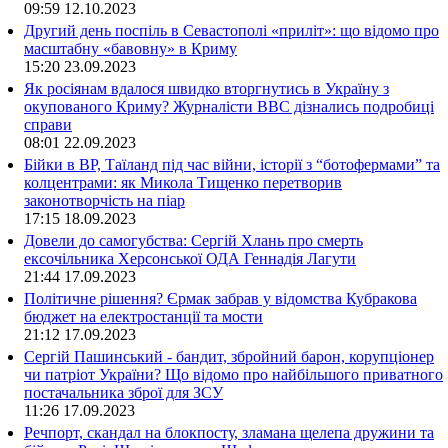
09:59
12.10.2023
Другий день поспіль в Севастополі «приліт»: що відомо про
масштабну «бавовну» в Криму
15:20
23.09.2023
Як росіянам вдалося швидко вторгнутись в Україну з
окупованого Криму? Журналісти ВВС дізнались подробиці
справи
08:01
22.09.2023
Бійки в ВР, Таїланд під час війни, історії з “ботофермами” та
колцентрами: як Микола Тищенко перетворив
законотворчість на піар
17:15
18.09.2023
Довели до самогубства: Сергій Хлань про смерть
ексочільника Херсонської ОДА Геннадія Лагути
21:44
17.09.2023
Політичне рішення? Єрмак забрав у відомства Кубракова
бюджет на електростанції та мости
21:12
17.09.2023
Сергій Пашинський - бандит, збройний барон, корупціонер
чи патріот України? Що відомо про найбільшого приватного
постачальника зброї для ЗСУ
11:26
17.09.2023
Речпорт, скандал на блокпосту, зламана щелепа дружини та