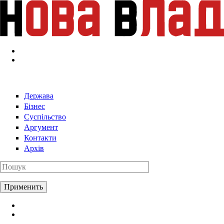
Перейти к основному содержанию
Держава
Бізнес
Суспільство
Аргумент
Контакти
Архів