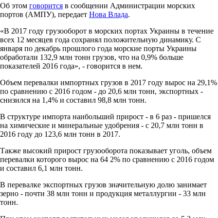
Об этом
говорится
в сообщении Администрации морских
портов (АМПУ), передает
Нова Влада
.
«В 2017 году грузооборот в морских портах Украины в течение
всех 12 месяцев года сохранял положительную динамику. С
января по декабрь прошлого года морские порты Украины
обработали 132,9 млн тонн грузов, что на 0,9% больше
показателей 2016 года», - говорится в нем.
Объем перевалки импортных грузов в 2017 году вырос на 29,1%
по сравнению с 2016 годом - до 20,6 млн тонн, экспортных -
снизился на 1,4% и составил 98,8 млн тонн.
В структуре импорта наибольший прирост - в 6 раз - пришелся
на химические и минеральные удобрения - с 20,7 млн тонн в
2016 году до 123,6 млн тонн в 2017.
Также высокий прирост грузооборота показывает уголь, объем
перевалки которого вырос на 64 2% по сравнению с 2016 годом
и составил 6,1 млн тонн.
В перевалке экспортных грузов значительную долю занимает
зерно - почти 38 млн тонн и продукция металлургии - 33 млн
тонн.