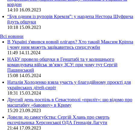
кордон
14:10
16.09.2023
“Був одним із рупорів Кремля”: у нардепа Нестора Шуфрича
йдуть обшуки
10:18
15.09.2023
Всі новини
В Україні з'явився новий олігарх? Хто такий Максим Кріппа
і чому ним можуть зацікавитись спецслужби
11:49 14.11.2024
НАБУ провело обшуки в Генштабі та у колишнього
командувача військ зв’язку ЗСУ: при чому тут Сергій
Пашинський
15:08 14.05.2024
Наталія Холоденко взяла участь у благодійному проєкті для
українських дітей-сиріт
18:31 15.03.2024
Другий день поспіль в Севастополі «приліт»: що відомо про
масштабну «бавовну» в Криму
15:20 23.09.2023
Довели до самогубства: Сергій Хлань про смерть
ексочільника Херсонської ОДА Геннадія Лагути
21:44 17.09.2023