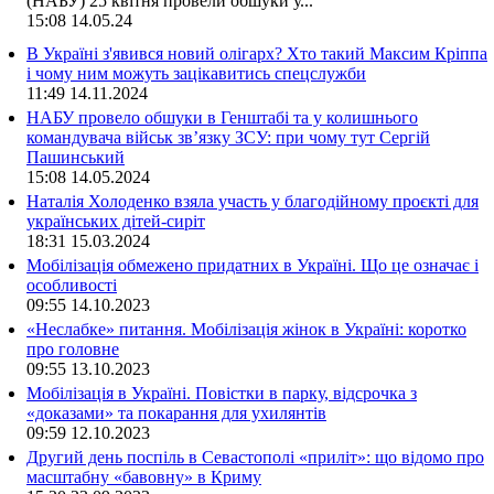
(НАБУ) 25 квітня провели обшуки у...
15:08
14.05.24
В Україні з'явився новий олігарх? Хто такий Максим Кріппа
і чому ним можуть зацікавитись спецслужби
11:49
14.11.2024
НАБУ провело обшуки в Генштабі та у колишнього
командувача військ зв’язку ЗСУ: при чому тут Сергій
Пашинський
15:08
14.05.2024
Наталія Холоденко взяла участь у благодійному проєкті для
українських дітей-сиріт
18:31
15.03.2024
Мобілізація обмежено придатних в Україні. Що це означає і
особливості
09:55
14.10.2023
«Неслабке» питання. Мобілізація жінок в Україні: коротко
про головне
09:55
13.10.2023
Мобілізація в Україні. Повістки в парку, відсрочка з
«доказами» та покарання для ухилянтів
09:59
12.10.2023
Другий день поспіль в Севастополі «приліт»: що відомо про
масштабну «бавовну» в Криму