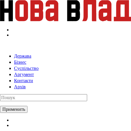
Перейти к основному содержанию
Держава
Бізнес
Суспільство
Аргумент
Контакти
Архів