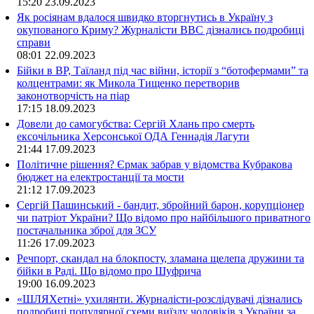
15:20
23.09.2023
Як росіянам вдалося швидко вторгнутись в Україну з
окупованого Криму? Журналісти ВВС дізнались подробиці
справи
08:01
22.09.2023
Бійки в ВР, Таїланд під час війни, історії з “ботофермами” та
колцентрами: як Микола Тищенко перетворив
законотворчість на піар
17:15
18.09.2023
Довели до самогубства: Сергій Хлань про смерть
ексочільника Херсонської ОДА Геннадія Лагути
21:44
17.09.2023
Політичне рішення? Єрмак забрав у відомства Кубракова
бюджет на електростанції та мости
21:12
17.09.2023
Сергій Пашинський - бандит, збройний барон, корупціонер
чи патріот України? Що відомо про найбільшого приватного
постачальника зброї для ЗСУ
11:26
17.09.2023
Речпорт, скандал на блокпосту, зламана щелепа дружини та
бійки в Раді. Що відомо про Шуфрича
19:00
16.09.2023
«ШЛЯХетні» ухилянти. Журналісти-розслідувачі дізнались
подробиці популярної схеми виїзду чоловіків з України за