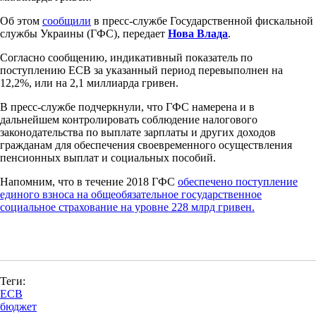
Об этом
сообщили
в пресс-службе Государственной фискальной
службы Украины (ГФС), передает
Нова Влада
.
Согласно сообщению, индикативный показатель по
поступлению ЕСВ за указанный период перевыполнен на
12,2%, или на 2,1 миллиарда гривен.
В пресс-службе подчеркнули, что ГФС намерена и в
дальнейшем контролировать соблюдение налогового
законодательства по выплате зарплаты и других доходов
гражданам для обеспечения своевременного осуществления
пенсионных выплат и социальных пособий.
Напомним, что в течение 2018 ГФС
обеспечено поступление
единого взноса на общеобязательное государственное
социальное страхование на уровне 228 млрд гривен.
Теги:
ЕСВ
бюджет