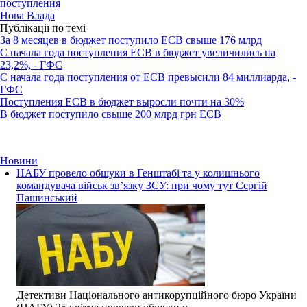
поступления
Нова Влада
Публікації по темі
За 8 месяцев в бюджет поступило ЕСВ свыше 176 млрд
С начала года поступления ЕСВ в бюджет увеличились на
23,2%, - ГФС
С начала года поступления от ЕСВ превысили 84 миллиарда, -
ГФС
Поступления ЕСВ в бюджет выросли почти на 30%
В бюджет поступило свыше 200 млрд грн ЕСВ
Новини
НАБУ провело обшуки в Генштабі та у колишнього
командувача військ зв’язку ЗСУ: при чому тут Сергій
Пашинський
Детективи Національного антикорупційного бюро України